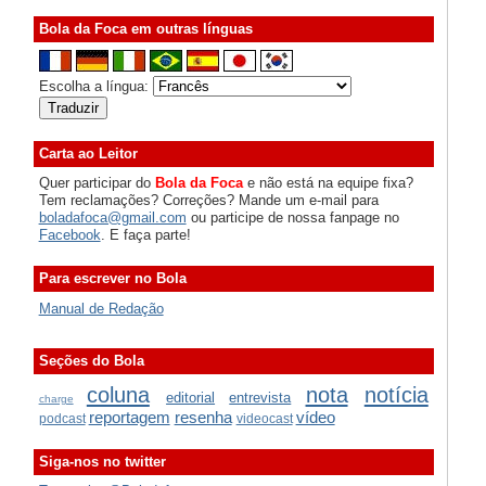
Bola da Foca em outras línguas
Escolha a língua:
Carta ao Leitor
Quer participar do
Bola da Foca
e não está na equipe fixa?
Tem reclamações? Correções? Mande um e-mail para
boladafoca@gmail.com
ou participe de nossa fanpage no
Facebook
. E faça parte!
Para escrever no Bola
Manual de Redação
Seções do Bola
coluna
nota
notícia
editorial
entrevista
charge
reportagem
resenha
vídeo
podcast
videocast
Siga-nos no twitter