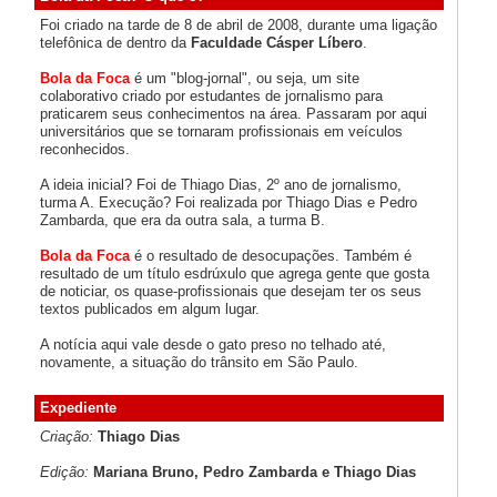
Foi criado na tarde de 8 de abril de 2008, durante uma ligação
telefônica de dentro da
Faculdade Cásper Líbero
.
Bola da Foca
é um "blog-jornal", ou seja, um site
colaborativo criado por estudantes de jornalismo para
praticarem seus conhecimentos na área. Passaram por aqui
universitários que se tornaram profissionais em veículos
reconhecidos.
A ideia inicial? Foi de Thiago Dias, 2º ano de jornalismo,
turma A. Execução? Foi realizada por Thiago Dias e Pedro
Zambarda, que era da outra sala, a turma B.
Bola da Foca
é o resultado de desocupações. Também é
resultado de um título esdrúxulo que agrega gente que gosta
de noticiar, os quase-profissionais que desejam ter os seus
textos publicados em algum lugar.
A notícia aqui vale desde o gato preso no telhado até,
novamente, a situação do trânsito em São Paulo.
Expediente
Criação:
Thiago Dias
Edição:
Mariana Bruno, Pedro Zambarda e Thiago Dias