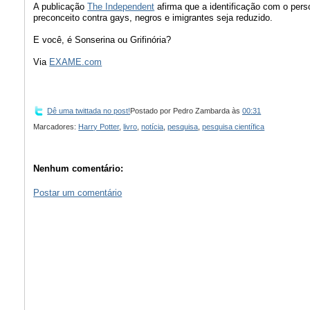
A publicação
The Independent
afirma que a identificação com o pers
preconceito contra gays, negros e imigrantes seja reduzido.
E você, é Sonserina ou Grifinória?
Via
EXAME.com
Dê uma twittada no post!
Postado por
Pedro Zambarda
às
00:31
Marcadores:
Harry Potter
,
livro
,
notícia
,
pesquisa
,
pesquisa científica
Nenhum comentário:
Postar um comentário