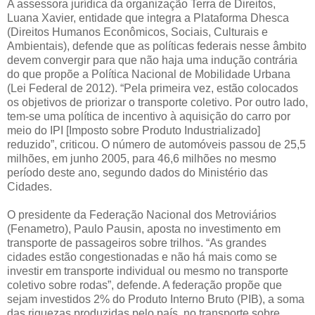
A assessora jurídica da organização Terra de Direitos,
Luana Xavier, entidade que integra a Plataforma Dhesca
(Direitos Humanos Econômicos, Sociais, Culturais e
Ambientais), defende que as políticas federais nesse âmbito
devem convergir para que não haja uma indução contrária
do que propõe a Política Nacional de Mobilidade Urbana
(Lei Federal de 2012). “Pela primeira vez, estão colocados
os objetivos de priorizar o transporte coletivo. Por outro lado,
tem-se uma política de incentivo à aquisição do carro por
meio do IPI [Imposto sobre Produto Industrializado]
reduzido”, criticou. O número de automóveis passou de 25,5
milhões, em junho 2005, para 46,6 milhões no mesmo
período deste ano, segundo dados do Ministério das
Cidades.
O presidente da Federação Nacional dos Metroviários
(Fenametro), Paulo Pausin, aposta no investimento em
transporte de passageiros sobre trilhos. “As grandes
cidades estão congestionadas e não há mais como se
investir em transporte individual ou mesmo no transporte
coletivo sobre rodas”, defende. A federação propõe que
sejam investidos 2% do Produto Interno Bruto (PIB), a soma
das riquezas produzidas pelo país, no transporte sobre