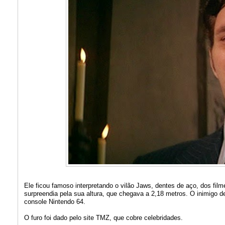
Ele ficou famoso interpretando o vilão Jaws, dentes de aço, dos film
surpreendia pela sua altura, que chegava a 2,18 metros. O inimig
console Nintendo 64.
O furo foi dado pelo site TMZ, que cobre celebridades.