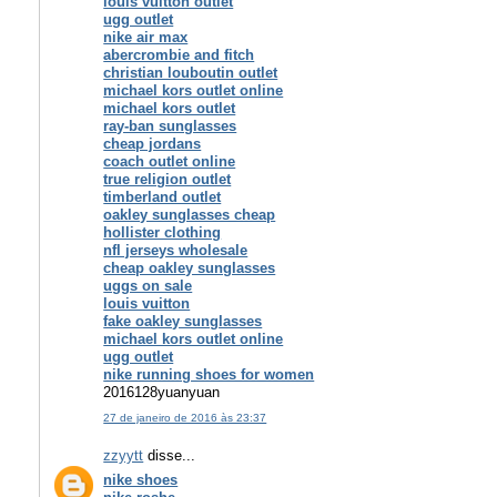
louis vuitton outlet
ugg outlet
nike air max
abercrombie and fitch
christian louboutin outlet
michael kors outlet online
michael kors outlet
ray-ban sunglasses
cheap jordans
coach outlet online
true religion outlet
timberland outlet
oakley sunglasses cheap
hollister clothing
nfl jerseys wholesale
cheap oakley sunglasses
uggs on sale
louis vuitton
fake oakley sunglasses
michael kors outlet online
ugg outlet
nike running shoes for women
2016128yuanyuan
27 de janeiro de 2016 às 23:37
zzyytt
disse...
nike shoes