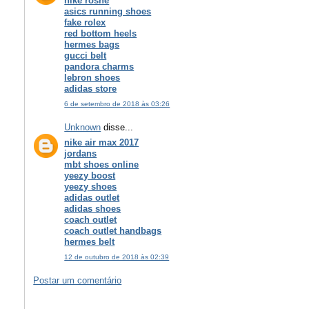
nike roshe
asics running shoes
fake rolex
red bottom heels
hermes bags
gucci belt
pandora charms
lebron shoes
adidas store
6 de setembro de 2018 às 03:26
Unknown
disse...
nike air max 2017
jordans
mbt shoes online
yeezy boost
yeezy shoes
adidas outlet
adidas shoes
coach outlet
coach outlet handbags
hermes belt
12 de outubro de 2018 às 02:39
Postar um comentário