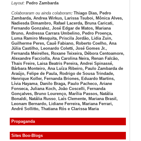
Layout:
Pedro Zambarda
Colaboraram ou ainda colaboram
:
Thiago Dias, Pedro
Zambarda, Andrea Wirkus, Larissa Tsuboi, Mônica Alves,
Nadiesda Dimambro, Rafael Lacerda, Bruna Caricati,
Fernando Gonzalez, José Edgar de Matos, Mariana
Bruno, Andressa Carrara Umbelino, Pedro Proença,
Luma Ramiro Mesquita, Priscila Jordão, Lidia Zuin,
Guilherme Peres, Cauê Fabiano, Roberto Coelho, Ana
Júlia Castilho, Leonardo Coletti, José Gomes Jr.,
Fernanda Meirelles, Roxane Teixeira, Débora Centoamore,
Alexandre Facciolla, Ana Carolina Neira, Renan Falcão,
Thais Freire, Laisa Beatris Pereira, Andrei Spinassé,
Bárbara Monteiro, Ana Luíza
Ribeiro, Paulo Zambarda de
Araújo
, Felipe de Paula, Rodrigo de Sousa Trindade,
Henrique Koller
,
Fernanda Briones, Eduardo Martins,
Lívia Hayama
,
Danilo Braga, Paulo Pacheco
, Ariane
Fonseca, Juliana Koch, João Coscelli
, Fernanda
Gonçalves, Bruno Lourenço
,
Marília Passos,
Natália
Bonaldi
, Natália Russo
,
Laís Clemente,
Mariana Brasil,
Leonam Bernardo,
Lidiane Ferreira,
Mariana Ferrari,
André Sollitto,
Thatiana Rós e Clarissa Maria
Propaganda
Sites Boo-Blogs