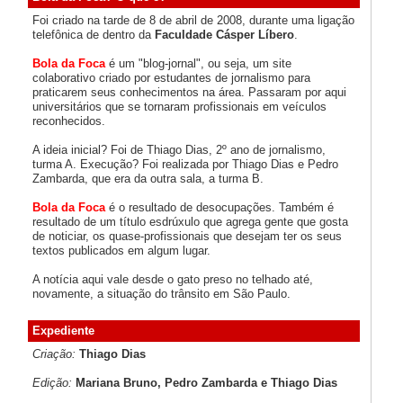
Foi criado na tarde de 8 de abril de 2008, durante uma ligação
telefônica de dentro da
Faculdade Cásper Líbero
.
Bola da Foca
é um "blog-jornal", ou seja, um site
colaborativo criado por estudantes de jornalismo para
praticarem seus conhecimentos na área. Passaram por aqui
universitários que se tornaram profissionais em veículos
reconhecidos.
A ideia inicial? Foi de Thiago Dias, 2º ano de jornalismo,
turma A. Execução? Foi realizada por Thiago Dias e Pedro
Zambarda, que era da outra sala, a turma B.
Bola da Foca
é o resultado de desocupações. Também é
resultado de um título esdrúxulo que agrega gente que gosta
de noticiar, os quase-profissionais que desejam ter os seus
textos publicados em algum lugar.
A notícia aqui vale desde o gato preso no telhado até,
novamente, a situação do trânsito em São Paulo.
Expediente
Criação:
Thiago Dias
Edição:
Mariana Bruno, Pedro Zambarda e Thiago Dias