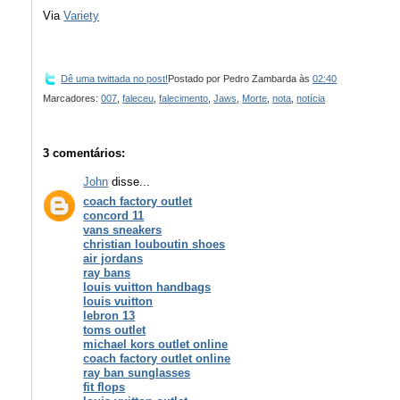
Via
Variety
Dê uma twittada no post!
Postado por
Pedro Zambarda
às
02:40
Marcadores:
007
,
faleceu
,
falecimento
,
Jaws
,
Morte
,
nota
,
notícia
3 comentários:
John
disse...
coach factory outlet
concord 11
vans sneakers
christian louboutin shoes
air jordans
ray bans
louis vuitton handbags
louis vuitton
lebron 13
toms outlet
michael kors outlet online
coach factory outlet online
ray ban sunglasses
fit flops