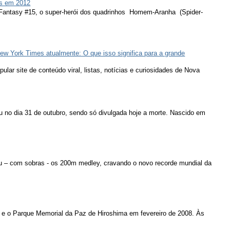
s em 2012
 Fantasy #15, o super-herói dos quadrinhos Homem-Aranha (Spider-
ew York Times atualmente: O que isso significa para a grande
lar site de conteúdo viral, listas, notícias e curiosidades de Nova
u no dia 31 de outubro, sendo só divulgada hoje a morte. Nascido em
u – com sobras - os 200m medley, cravando o novo recorde mundial da
 e o Parque Memorial da Paz de Hiroshima em fevereiro de 2008. Às