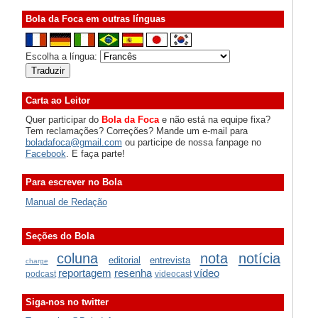
Bola da Foca em outras línguas
Escolha a língua:
Carta ao Leitor
Quer participar do
Bola da Foca
e não está na equipe fixa?
Tem reclamações? Correções? Mande um e-mail para
boladafoca@gmail.com
ou participe de nossa fanpage no
Facebook
. E faça parte!
Para escrever no Bola
Manual de Redação
Seções do Bola
coluna
nota
notícia
editorial
entrevista
charge
reportagem
resenha
vídeo
podcast
videocast
Siga-nos no twitter