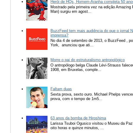
Herói de HQs, Homem-Aranha completa 50 ano
Mostrado pela primeira vez na edição Amazing
Man) surgiu em agost...
BuzzFeed tem mais audiência do que o jornal N
imprensa?
No dia 4 de setembro de 2013, o BuzzFeed , popu
York, anunciou que ati...
Morre o pai do estruturalismo antropológico
O antropólogo belga Claude Lévi-Strauss falece
1908, em Bruxelas, comple...
Faltam duas
Sexta prova, sexto ouro. Michael Phelps vence
prova, com o tempo de 1m5...
63 anos da bomba de Hiroshima
Larissa Tsuboi Ogusico visitou o Museu da Paz
oito horas e quinze minutos, ...