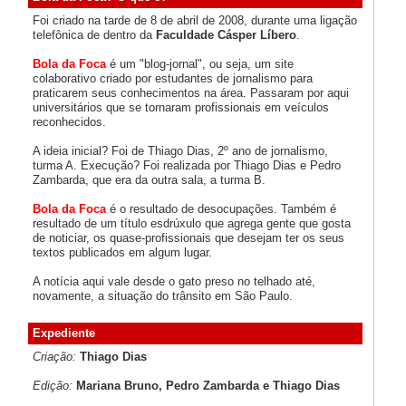
Foi criado na tarde de 8 de abril de 2008, durante uma ligação
telefônica de dentro da
Faculdade Cásper Líbero
.
Bola da Foca
é um "blog-jornal", ou seja, um site
colaborativo criado por estudantes de jornalismo para
praticarem seus conhecimentos na área. Passaram por aqui
universitários que se tornaram profissionais em veículos
reconhecidos.
A ideia inicial? Foi de Thiago Dias, 2º ano de jornalismo,
turma A. Execução? Foi realizada por Thiago Dias e Pedro
Zambarda, que era da outra sala, a turma B.
Bola da Foca
é o resultado de desocupações. Também é
resultado de um título esdrúxulo que agrega gente que gosta
de noticiar, os quase-profissionais que desejam ter os seus
textos publicados em algum lugar.
A notícia aqui vale desde o gato preso no telhado até,
novamente, a situação do trânsito em São Paulo.
Expediente
Criação:
Thiago Dias
Edição:
Mariana Bruno, Pedro Zambarda e Thiago Dias