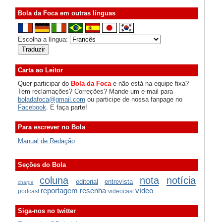
Bola da Foca em outras línguas
Escolha a língua:
Carta ao Leitor
Quer participar do
Bola da Foca
e não está na equipe fixa?
Tem reclamações? Correções? Mande um e-mail para
boladafoca@gmail.com
ou participe de nossa fanpage no
Facebook
. E faça parte!
Para escrever no Bola
Manual de Redação
Seções do Bola
coluna
nota
notícia
editorial
entrevista
charge
reportagem
resenha
vídeo
podcast
videocast
Siga-nos no twitter