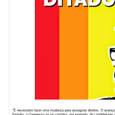
"É necessário fazer uma mudança para assegurar direitos. O avanço 
formato, o Congresso só se constitui, por exemplo, de candidaturas