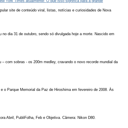
ew York Times atualmente: O que isso significa para a grande
lar site de conteúdo viral, listas, notícias e curiosidades de Nova
u no dia 31 de outubro, sendo só divulgada hoje a morte. Nascido em
u – com sobras - os 200m medley, cravando o novo recorde mundial da
 e o Parque Memorial da Paz de Hiroshima em fevereiro de 2008. Às
ora Abril, PubliFolha, Feb e Objetiva. Câmera: Nikon D80.