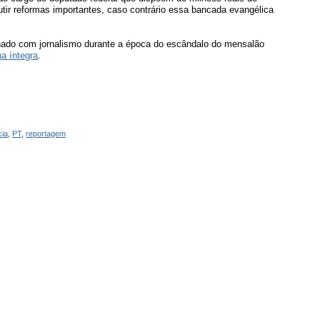
utir reformas importantes, caso contrário essa bancada evangélica
lhado com jornalismo durante a época do escândalo do mensalão
na íntegra
.
cia
,
PT
,
reportagem