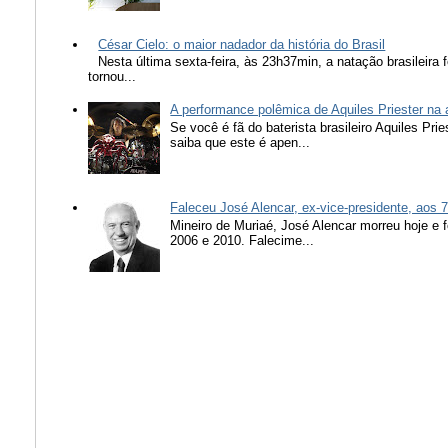
César Cielo: o maior nadador da história do Brasil
Nesta última sexta-feira, às 23h37min, a natação brasileira f
tornou...
A performance polêmica de Aquiles Priester na
Se você é fã do baterista brasileiro Aquiles Pr
saiba que este é apen...
Faleceu José Alencar, ex-vice-presidente, aos 
Mineiro de Muriaé, José Alencar morreu hoje e f
2006 e 2010. Falecime...