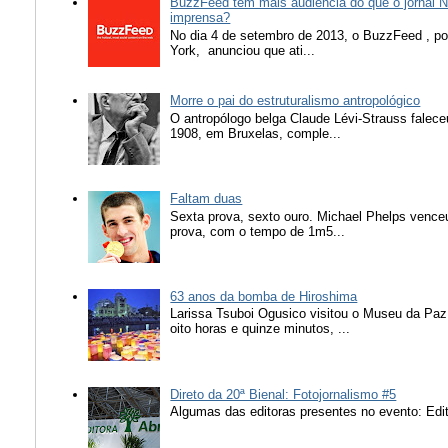
BuzzFeed tem mais audiência do que o jornal N
imprensa?
No dia 4 de setembro de 2013, o BuzzFeed , popu
York, anunciou que ati...
Morre o pai do estruturalismo antropológico
O antropólogo belga Claude Lévi-Strauss falece
1908, em Bruxelas, comple...
Faltam duas
Sexta prova, sexto ouro. Michael Phelps vence
prova, com o tempo de 1m5...
63 anos da bomba de Hiroshima
Larissa Tsuboi Ogusico visitou o Museu da Paz
oito horas e quinze minutos, ...
Direto da 20ª Bienal: Fotojornalismo #5
Algumas das editoras presentes no evento: Edit