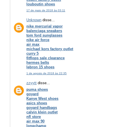
louboutin shoes
17 de maio de 2018 às 03:11
Unknown
disse...
nike mercurial vapor
balenciaga sneakers
tom ford sunglasses
nike air force
air max
michael kors factory outlet
curry 5
fitflops sale clearance
hermes belts
lebron 15 shoes
1 de agosto de 2018 às 22:35
zzyytt
disse...
puma shoes
goyard
Kanye West shoes
asics shoes
goyard handbags
calvin klein outlet
nfl store
air max 90
longchamp