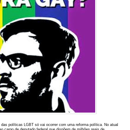
das políticas LGBT só vai ocorrer com uma reforma política. No atual
 ao cargo de deputado federal que dispõem de milhões reais de