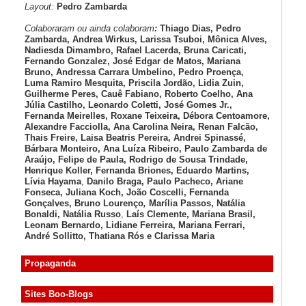
Layout:
Pedro Zambarda
Colaboraram ou ainda colaboram
:
Thiago Dias, Pedro
Zambarda, Andrea Wirkus, Larissa Tsuboi, Mônica Alves,
Nadiesda Dimambro, Rafael Lacerda, Bruna Caricati,
Fernando Gonzalez, José Edgar de Matos, Mariana
Bruno, Andressa Carrara Umbelino, Pedro Proença,
Luma Ramiro Mesquita, Priscila Jordão, Lidia Zuin,
Guilherme Peres, Cauê Fabiano, Roberto Coelho, Ana
Júlia Castilho, Leonardo Coletti, José Gomes Jr.,
Fernanda Meirelles, Roxane Teixeira, Débora Centoamore,
Alexandre Facciolla, Ana Carolina Neira, Renan Falcão,
Thais Freire, Laisa Beatris Pereira, Andrei Spinassé,
Bárbara Monteiro, Ana Luíza
Ribeiro, Paulo Zambarda de
Araújo
, Felipe de Paula, Rodrigo de Sousa Trindade,
Henrique Koller
,
Fernanda Briones, Eduardo Martins,
Lívia Hayama
,
Danilo Braga, Paulo Pacheco
, Ariane
Fonseca, Juliana Koch, João Coscelli
, Fernanda
Gonçalves, Bruno Lourenço
,
Marília Passos,
Natália
Bonaldi
, Natália Russo
,
Laís Clemente,
Mariana Brasil,
Leonam Bernardo,
Lidiane Ferreira,
Mariana Ferrari,
André Sollitto,
Thatiana Rós e Clarissa Maria
Propaganda
Sites Boo-Blogs