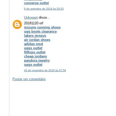
converse outlet
6 de setembro de 2018 às 03:25
Unknown
disse...
20181120 orf
mizuno running shoes
ugg boots clearance
lakers jerseys
air jordan shoes
adidas nmd
uggs outlet
fitflops outlet
cheap jordans
pandora jewelry
uggs outlet
20 de novembro de 2018 às 07:59
Postar um comentário