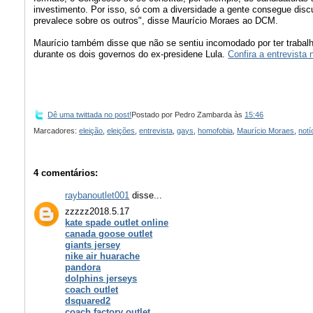
investimento. Por isso, só com a diversidade a gente consegue disc
prevalece sobre os outros", disse Maurício Moraes ao DCM.
Maurício também disse que não se sentiu incomodado por ter traba
durante os dois governos do ex-presidene Lula.
Confira a entrevista 
Dê uma twittada no post!
Postado por
Pedro Zambarda
às
15:46
Marcadores:
eleição
,
eleições
,
entrevista
,
gays
,
homofobia
,
Maurício Moraes
,
notí
4 comentários:
raybanoutlet001
disse...
zzzzz2018.5.17
kate spade outlet online
canada goose outlet
giants jersey
nike air huarache
pandora
dolphins jerseys
coach outlet
dsquared2
coach factory outlet