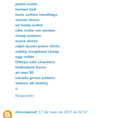
prada outlet
hermes belt
louis vuitton handbags
soccer shoes
ed hardy outlet
nike roshe run women
cheap jordans
supra shoes
ralph lauren polos shirts
oakley sunglases cheap
ugg outlet
fitflops sale clearance
timberland boots
air max 90
canada goose jackets
swarov ski jewelry
q
Responder
chenmeinv0
17 de maio de 2017 às 02:57