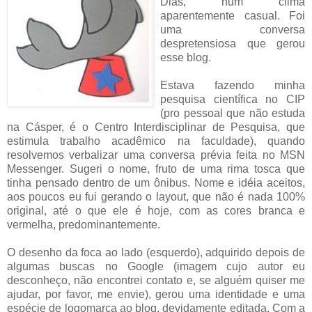
Dias, num clima
aparentemente casual. Foi
uma conversa
despretensiosa que gerou
esse blog.
Estava fazendo minha
pesquisa científica no CIP
(pro pessoal que não estuda
na Cásper, é o Centro Interdisciplinar de Pesquisa, que
estimula trabalho acadêmico na faculdade), quando
resolvemos verbalizar uma conversa prévia feita no MSN
Messenger. Sugeri o nome, fruto de uma rima tosca que
tinha pensado dentro de um ônibus. Nome e idéia aceitos,
aos poucos eu fui gerando o layout, que não é nada 100%
original, até o que ele é hoje, com as cores branca e
vermelha, predominantemente.
O desenho da foca ao lado (esquerdo), adquirido depois de
algumas buscas no Google (imagem cujo autor eu
desconheço, não encontrei contato e, se alguém quiser me
ajudar, por favor, me envie), gerou uma identidade e uma
espécie de logomarca ao blog, devidamente editada. Com a