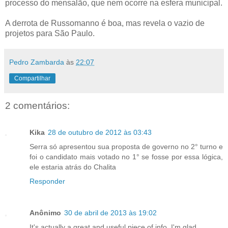
processo do mensalão, que nem ocorre na esfera municipal.
A derrota de Russomanno é boa, mas revela o vazio de
projetos para São Paulo.
Pedro Zambarda
às
22:07
Compartilhar
2 comentários:
Kika
28 de outubro de 2012 às 03:43
Serra só apresentou sua proposta de governo no 2° turno e
foi o candidato mais votado no 1° se fosse por essa lógica,
ele estaria atrás do Chalita
Responder
Anônimo
30 de abril de 2013 às 19:02
It's actually a great and useful piece of info. I'm glad