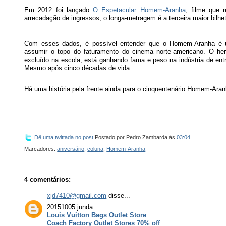
Em 2012 foi lançado
O Espetacular Homem-Aranha
, filme que 
arrecadação de ingressos, o longa-metragem é a terceira maior bilhe
Com esses dados, é possível entender que o Homem-Aranha é u
assumir o topo do faturamento do cinema norte-americano. O her
excluído na escola, está ganhando fama e peso na indústria de ent
Mesmo após cinco décadas de vida.
Há uma história pela frente ainda para o cinquentenário Homem-Aran
Dê uma twittada no post!
Postado por
Pedro Zambarda
às
03:04
Marcadores:
aniversário
,
coluna
,
Homem-Aranha
4 comentários:
xjd7410@gmail.com
disse...
20151005 junda
Louis Vuitton Bags Outlet Store
Coach Factory Outlet Stores 70% off