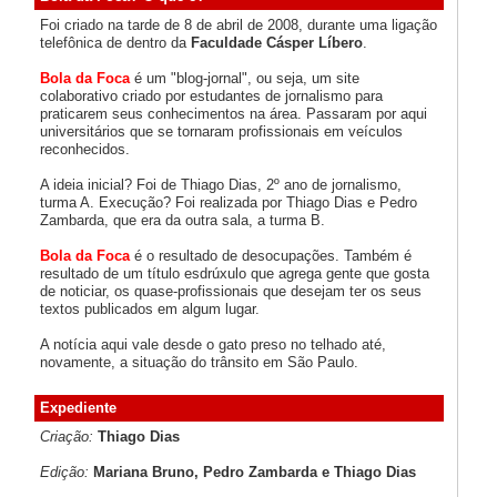
Foi criado na tarde de 8 de abril de 2008, durante uma ligação
telefônica de dentro da
Faculdade Cásper Líbero
.
Bola da Foca
é um "blog-jornal", ou seja, um site
colaborativo criado por estudantes de jornalismo para
praticarem seus conhecimentos na área. Passaram por aqui
universitários que se tornaram profissionais em veículos
reconhecidos.
A ideia inicial? Foi de Thiago Dias, 2º ano de jornalismo,
turma A. Execução? Foi realizada por Thiago Dias e Pedro
Zambarda, que era da outra sala, a turma B.
Bola da Foca
é o resultado de desocupações. Também é
resultado de um título esdrúxulo que agrega gente que gosta
de noticiar, os quase-profissionais que desejam ter os seus
textos publicados em algum lugar.
A notícia aqui vale desde o gato preso no telhado até,
novamente, a situação do trânsito em São Paulo.
Expediente
Criação:
Thiago Dias
Edição:
Mariana Bruno, Pedro Zambarda e Thiago Dias