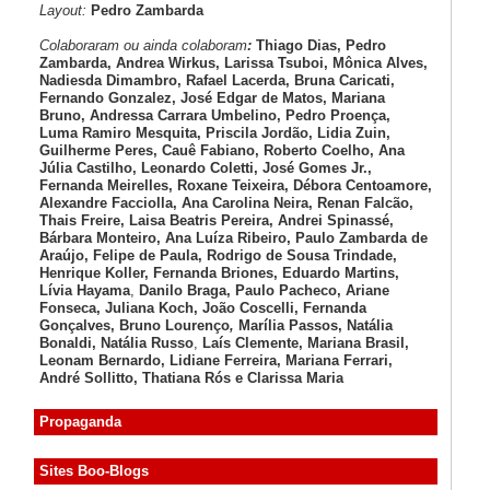
Layout:
Pedro Zambarda
Colaboraram ou ainda colaboram
:
Thiago Dias, Pedro
Zambarda, Andrea Wirkus, Larissa Tsuboi, Mônica Alves,
Nadiesda Dimambro, Rafael Lacerda, Bruna Caricati,
Fernando Gonzalez, José Edgar de Matos, Mariana
Bruno, Andressa Carrara Umbelino, Pedro Proença,
Luma Ramiro Mesquita, Priscila Jordão, Lidia Zuin,
Guilherme Peres, Cauê Fabiano, Roberto Coelho, Ana
Júlia Castilho, Leonardo Coletti, José Gomes Jr.,
Fernanda Meirelles, Roxane Teixeira, Débora Centoamore,
Alexandre Facciolla, Ana Carolina Neira, Renan Falcão,
Thais Freire, Laisa Beatris Pereira, Andrei Spinassé,
Bárbara Monteiro, Ana Luíza
Ribeiro, Paulo Zambarda de
Araújo
, Felipe de Paula, Rodrigo de Sousa Trindade,
Henrique Koller
,
Fernanda Briones, Eduardo Martins,
Lívia Hayama
,
Danilo Braga, Paulo Pacheco
, Ariane
Fonseca, Juliana Koch, João Coscelli
, Fernanda
Gonçalves, Bruno Lourenço
,
Marília Passos,
Natália
Bonaldi
, Natália Russo
,
Laís Clemente,
Mariana Brasil,
Leonam Bernardo,
Lidiane Ferreira,
Mariana Ferrari,
André Sollitto,
Thatiana Rós e Clarissa Maria
Propaganda
Sites Boo-Blogs