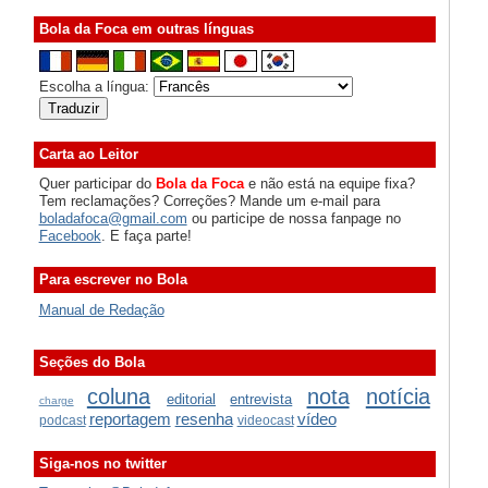
Bola da Foca em outras línguas
Escolha a língua:
Carta ao Leitor
Quer participar do
Bola da Foca
e não está na equipe fixa?
Tem reclamações? Correções? Mande um e-mail para
boladafoca@gmail.com
ou participe de nossa fanpage no
Facebook
. E faça parte!
Para escrever no Bola
Manual de Redação
Seções do Bola
coluna
nota
notícia
editorial
entrevista
charge
reportagem
resenha
vídeo
podcast
videocast
Siga-nos no twitter