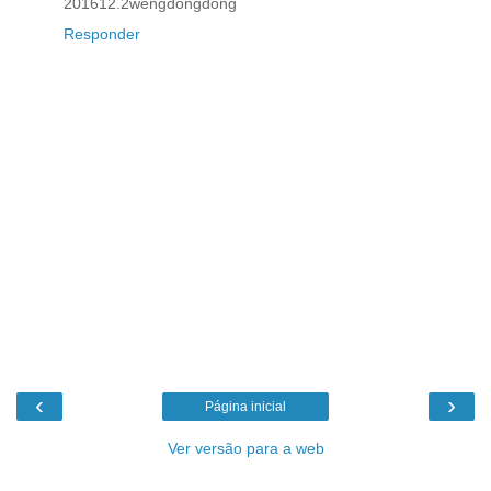
201612.2wengdongdong
Responder
‹
›
Página inicial
Ver versão para a web