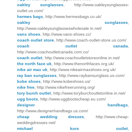
oakley sunglasses
, http://www.oakleysunglasses-
outlet.us.com/
hermes bags
, http://www.hermesbags.co.uk/
oakley sunglasses
,
http://www.oakleysunglasseswholesale.in.net/
vans shoes
, http://www.vans-shoes.cc/
coach outlet store
, http://www.coach-outlet-store.us.com/
coach outlet canada
,
http://www.coachoutletcanada.com.co/
coach outlet
, http://www.coachoutletstoreonline.in.net/
the north face uk
, http://www.thenorthfaces.org.uk/
nike air max uk
, http://www.nikeairmaxshoes.org.uk/
ray ban sunglasses
, http://www.raybansunglass.us.com/
kobe shoes
, http://www.kobeshoes.us/
nike free
, http://www.nikefreerunning.org/
tory burch outlet
, http://www.toryburchoutletonline.in.net/
ugg boots
, http://www.uggbootscheap.eu.com/
designer handbags
,
http://www.designerhandbags.us.com/
cheap wedding dresses
, http://www.cheap-
weddingdresses.net/
michael kors outlet
,