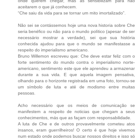
onde querem chegar, más as sensibilizam para não
aceitarem o que já conhecem.
“Che saiu da vida para se tornar um mito imortalizado”.
Não sei se contássemos hoje uma nova historia sobre Che
seria benéfico ou não para o mundo político (apesar de ser
necessário mostrar a verdade), sei que sua história
conhecida ajudou para que o mundo se manifestasse a
respeito do imperialismo americano.
Bruno Willemon escreveu que: Che deve estar feliz com o
forte sentimento do mundo contra o imperialismo norte-
americano, sentimento este que ele aprendeu a armazenar
durante a sua vida. E que aquela imagem pensativa,
olhando para o horizonte registrada em uma foto, tornou-se
um símbolo de luta e até de modismo entre muitas
pessoas.
Acho necessário que os meios de comunicação se
manifestem a respeito de noticias que chegam a seus
conhecimentos, más que as façam com responsabilidade.
A luta de Che e de outros provavelmente cometeu atos
insanos, eram guerrilheiros! O certo é que hoje vivemos
num estado onde podemos buscar nossos direitos e isso só