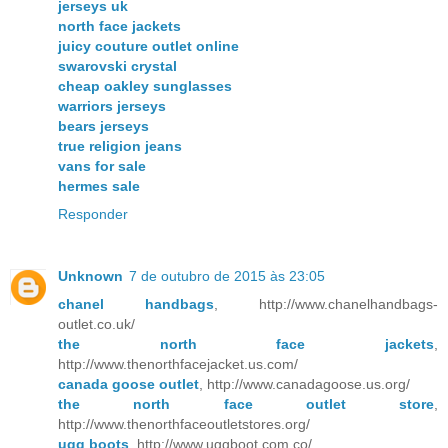
jerseys uk
north face jackets
juicy couture outlet online
swarovski crystal
cheap oakley sunglasses
warriors jerseys
bears jerseys
true religion jeans
vans for sale
hermes sale
Responder
Unknown
7 de outubro de 2015 às 23:05
chanel handbags
, http://www.chanelhandbags-
outlet.co.uk/
the north face jackets
,
http://www.thenorthfacejacket.us.com/
canada goose outlet
, http://www.canadagoose.us.org/
the north face outlet store
,
http://www.thenorthfaceoutletstores.org/
ugg boots
, http://www.uggboot.com.co/