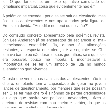
foi. O que foi escrito: um texto opinativo camuflado de
jornalismo imparcial, coisa que evidentemente não é."
A polêmica se estendeu por dias até sair de circulação, mas
ficou nos adolescentes e nos apaixonados pela figura de
Ernesto a dúvida: "Acreditar no herói ou no vilão?"
Do conteúdo concreto apresentado pela polêmica revista,
Jon Lee Anderson já se encarregou de esclarecer o "mal-
intencionado entendido". Já, quanto às afirmações
restantes, a resposta que ofereço é a seguinte: se Che
tomava banho ou não durante suas guerrilhas, se é que isso
era possível, pouco me importa. É incontestável a
importância de se ter um símbolo de luta no mundo
alienador no qual vivemos.
O rosto que vemos nas camisas dos adolescentes não tem
cheiro, entretanto tem a capacidade de gerar no jovem
lances de questionamento, por menores que estes possam
ser. E se ter mau cheiro é sinônimo de perder credibilidade
eu digo que prefiro ver políticos, advogados, juízes e
diretores de revistas com mau cheiro e caráter, do que os
mesmos arrumadinhos e desonestos.