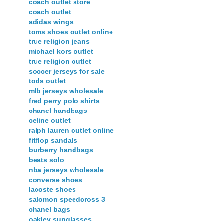
coach outlet store
coach outlet
adidas wings
toms shoes outlet online
true religion jeans
michael kors outlet
true religion outlet
soccer jerseys for sale
tods outlet
mlb jerseys wholesale
fred perry polo shirts
chanel handbags
celine outlet
ralph lauren outlet online
fitflop sandals
burberry handbags
beats solo
nba jerseys wholesale
converse shoes
lacoste shoes
salomon speedcross 3
chanel bags
oakley sunglasses