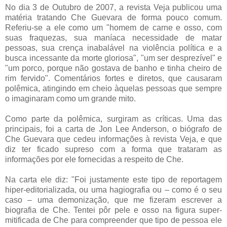
No dia 3 de Outubro de 2007, a revista Veja publicou uma
matéria tratando Che Guevara de forma pouco comum.
Referiu-se a ele como um "homem de carne e osso, com
suas fraquezas, sua maníaca necessidade de matar
pessoas, sua crença inabalável na violência política e a
busca incessante da morte gloriosa", "um ser desprezível" e
"um porco, porque não gostava de banho e tinha cheiro de
rim fervido". Comentários fortes e diretos, que causaram
polêmica, atingindo em cheio àquelas pessoas que sempre
o imaginaram como um grande mito.
Como parte da polêmica, surgiram as críticas. Uma das
principais, foi a carta de Jon Lee Anderson, o biógrafo de
Che Guevara que cedeu informações à revista Veja, e que
diz ter ficado supreso com a forma que trataram as
informações por ele fornecidas a respeito de Che.
Na carta ele diz: "Foi justamente este tipo de reportagem
hiper-editorializada, ou uma hagiografia ou – como é o seu
caso – uma demonização, que me fizeram escrever a
biografia de Che. Tentei pôr pele e osso na figura super-
mitificada de Che para compreender que tipo de pessoa ele