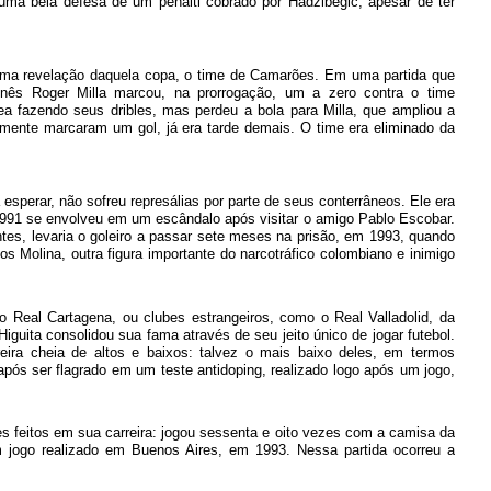
uma bela defesa de um pênalti cobrado por Hadžibegić, apesar de ter
u uma revelação daquela copa, o time de Camarões. Em uma partida que
onês Roger Milla marcou, na prorrogação, um a zero contra o time
ea fazendo seus dribles, mas perdeu a bola para Milla, que ampliou a
lmente marcaram um gol, já era tarde demais. O time era eliminado da
 esperar, não sofreu represálias por parte de seus conterrâneos. Ele era
 1991 se envolveu em um escândalo após visitar o amigo Pablo Escobar.
tes, levaria o goleiro a passar sete meses na prisão, em 1993, quando
rlos Molina, outra figura importante do narcotráfico colombiano e inimigo
 Real Cartagena, ou clubes estrangeiros, como o Real Valladolid, da
guita consolidou sua fama através de seu jeito único de jogar futebol.
ira cheia de altos e baixos: talvez o mais baixo deles, em termos
pós ser flagrado em um teste antidoping, realizado logo após um jogo,
es feitos em sua carreira: jogou sessenta e oito vezes com a camisa da
 jogo realizado em Buenos Aires, em 1993. Nessa partida ocorreu a