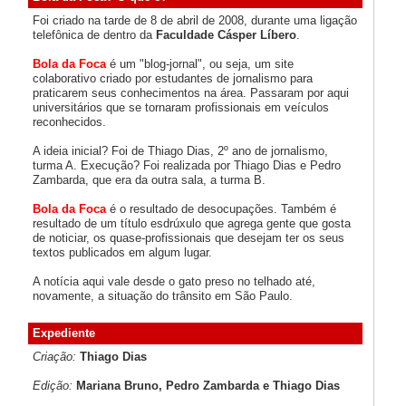
Foi criado na tarde de 8 de abril de 2008, durante uma ligação
telefônica de dentro da
Faculdade Cásper Líbero
.
Bola da Foca
é um "blog-jornal", ou seja, um site
colaborativo criado por estudantes de jornalismo para
praticarem seus conhecimentos na área. Passaram por aqui
universitários que se tornaram profissionais em veículos
reconhecidos.
A ideia inicial? Foi de Thiago Dias, 2º ano de jornalismo,
turma A. Execução? Foi realizada por Thiago Dias e Pedro
Zambarda, que era da outra sala, a turma B.
Bola da Foca
é o resultado de desocupações. Também é
resultado de um título esdrúxulo que agrega gente que gosta
de noticiar, os quase-profissionais que desejam ter os seus
textos publicados em algum lugar.
A notícia aqui vale desde o gato preso no telhado até,
novamente, a situação do trânsito em São Paulo.
Expediente
Criação:
Thiago Dias
Edição:
Mariana Bruno, Pedro Zambarda e Thiago Dias