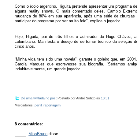
Como o ídolo argentino, Higuita pretende apresentar um programa de
alguns reality shows. O mais comentado deles, Cambio Extremo
mudança de 80% em sua aparência, após uma série de cirurgias p
participar do programa por ser muito feio”, explica o jogador.
Hoje, Higuita, pai de três filhos e admirador de Hugo Chávez, 
colombiano. Manifesta o desejo de se tornar técnico da seleção d
cinco anos.
“Minha vida tem sido uma novela”, garante o goleiro que, em 2004, 
García Marquez que escrevesse sua biografia. “Seríamos ami
indubitavelmente, um grande jogador.
Dê uma twittada no post!
Postado por
André Sollitto
às
10:31
Marcadores:
perfil
,
reportagem
8 comentários:
MissBruno
disse...