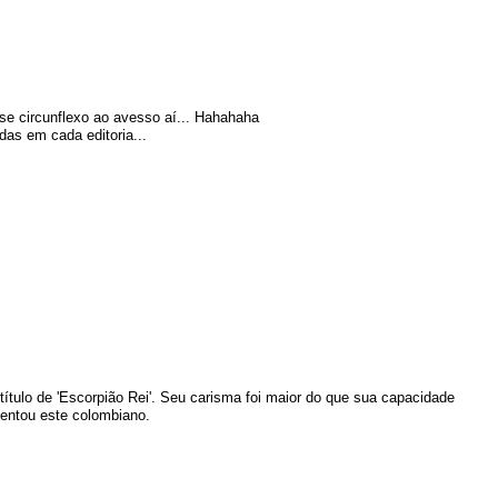
esse circunflexo ao avesso aí... Hahahaha
as em cada editoria...
 o título de 'Escorpião Rei'. Seu carisma foi maior do que sua capacidade
sentou este colombiano.