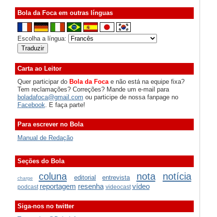
Bola da Foca em outras línguas
Escolha a língua:
Carta ao Leitor
Quer participar do
Bola da Foca
e não está na equipe fixa?
Tem reclamações? Correções? Mande um e-mail para
boladafoca@gmail.com
ou participe de nossa fanpage no
Facebook
. E faça parte!
Para escrever no Bola
Manual de Redação
Seções do Bola
coluna
nota
notícia
editorial
entrevista
charge
reportagem
resenha
vídeo
podcast
videocast
Siga-nos no twitter