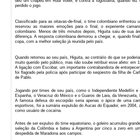
deu um chapéu em Rudi Voller, e contra a Iugoslávia, quando fez 
perdido o jogo.
Classificado para as oitavas-de-final, o time colombiano enfrento
reservou as maiores emoções para o final, o experiente camar
colombiano. Menos de três minutos depois, Higuita saiu de sua ár
diferença. A resposta colombiana demorou a chegar, e, quando fina
copa, com a melhor seleção já reunida pelo país.
Quando retornou ao seu país, Higuita, ao contrário do que se poderia
muito querido pelo público, mas não soube retribuir esse afeto: em
A ligação com Escobar, um importante contrabandista de entorpecen
foi flagrado pela polícia após participar do seqüestro da filha de Ca
de Pablo.
Jogando por times de seu país, como o Independiente Medellín e o
Espanha, o Veracruz do México e o Guaros de Lara, da Venezuela, Hi
A famosa defesa do escorpião seria apenas o ápice de uma carre
esportivos, foi a sumária expulsão do Aucas do Equador, em 2004, a
como usuário de cocaína.
Antes de ser expulso do time equatoriano, o goleiro acumulou grand
seleção da Colômbia e bateu a Argentina por cinco a zero em um
despedida de Maradona aos campos.