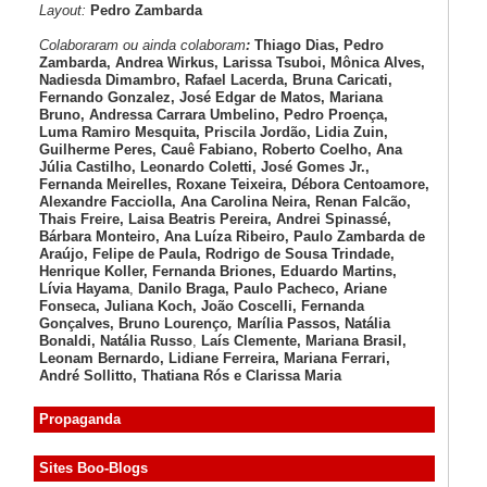
Layout:
Pedro Zambarda
Colaboraram ou ainda colaboram
:
Thiago Dias, Pedro
Zambarda, Andrea Wirkus, Larissa Tsuboi, Mônica Alves,
Nadiesda Dimambro, Rafael Lacerda, Bruna Caricati,
Fernando Gonzalez, José Edgar de Matos, Mariana
Bruno, Andressa Carrara Umbelino, Pedro Proença,
Luma Ramiro Mesquita, Priscila Jordão, Lidia Zuin,
Guilherme Peres, Cauê Fabiano, Roberto Coelho, Ana
Júlia Castilho, Leonardo Coletti, José Gomes Jr.,
Fernanda Meirelles, Roxane Teixeira, Débora Centoamore,
Alexandre Facciolla, Ana Carolina Neira, Renan Falcão,
Thais Freire, Laisa Beatris Pereira, Andrei Spinassé,
Bárbara Monteiro, Ana Luíza
Ribeiro, Paulo Zambarda de
Araújo
, Felipe de Paula, Rodrigo de Sousa Trindade,
Henrique Koller
,
Fernanda Briones, Eduardo Martins,
Lívia Hayama
,
Danilo Braga, Paulo Pacheco
, Ariane
Fonseca, Juliana Koch, João Coscelli
, Fernanda
Gonçalves, Bruno Lourenço
,
Marília Passos,
Natália
Bonaldi
, Natália Russo
,
Laís Clemente,
Mariana Brasil,
Leonam Bernardo,
Lidiane Ferreira,
Mariana Ferrari,
André Sollitto,
Thatiana Rós e Clarissa Maria
Propaganda
Sites Boo-Blogs