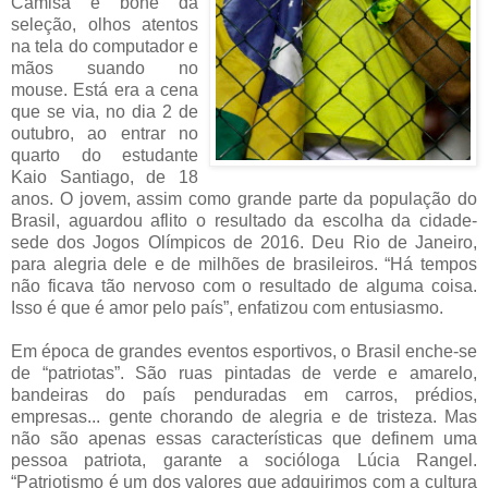
Camisa e boné da
seleção, olhos atentos
na tela do computador e
mãos suando no
mouse. Está era a cena
que se via, no dia 2 de
outubro, ao entrar no
quarto do estudante
Kaio Santiago, de 18
anos. O jovem, assim como grande parte da população do
Brasil, aguardou aflito o resultado da escolha da cidade-
sede dos Jogos Olímpicos de 2016. Deu Rio de Janeiro,
para alegria dele e de milhões de brasileiros. “Há tempos
não ficava tão nervoso com o resultado de alguma coisa.
Isso é que é amor pelo país”, enfatizou com entusiasmo.
Em época de grandes eventos esportivos, o Brasil enche-se
de “patriotas”. São ruas pintadas de verde e amarelo,
bandeiras do país penduradas em carros, prédios,
empresas... gente chorando de alegria e de tristeza. Mas
não são apenas essas características que definem uma
pessoa patriota, garante a socióloga Lúcia Rangel.
“Patriotismo é um dos valores que adquirimos com a cultura