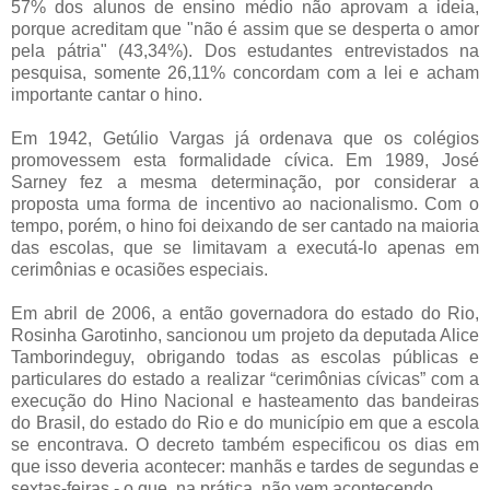
57% dos alunos de ensino médio não aprovam a ideia,
porque acreditam que "não é assim que se desperta o amor
pela pátria" (43,34%). Dos estudantes entrevistados na
pesquisa, somente 26,11% concordam com a lei e acham
importante cantar o hino.
Em 1942, Getúlio Vargas já ordenava que os colégios
promovessem esta formalidade cívica. Em 1989, José
Sarney fez a mesma determinação, por considerar a
proposta uma forma de incentivo ao nacionalismo. Com o
tempo, porém, o hino foi deixando de ser cantado na maioria
das escolas, que se limitavam a executá-lo apenas em
cerimônias e ocasiões especiais.
Em abril de 2006, a então governadora do estado do Rio,
Rosinha Garotinho, sancionou um projeto da deputada Alice
Tamborindeguy, obrigando todas as escolas públicas e
particulares do estado a realizar “cerimônias cívicas” com a
execução do Hino Nacional e hasteamento das bandeiras
do Brasil, do estado do Rio e do município em que a escola
se encontrava. O decreto também especificou os dias em
que isso deveria acontecer: manhãs e tardes de segundas e
sextas-feiras - o que, na prática, não vem acontecendo.