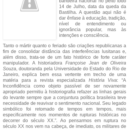
bandeira nacional no peito todo
14 de Julho, data da queda da
Bastilha. A questão aqui não é
dar ênfase à educação, tradição,
nível de entendimento ou
ignorância popular, mas às
intenções e
consciência.
Tanto o mártir quanto o feriado
são criações republicanas a
fim de consolidar distância das interferências lusitanas e,
além disso, trata-se de um fato histórico de forte caráter
manipulador. A historiadora
Françoise Jean de Oliveira
So
uza
,
doutoranda pela Universidade do Estado do Rio de
Janeiro, explica bem essa vertente em trecho de uma
matéria para a revista especializada
História Viva
: “
A
Inconfidência como objeto
passível de ser novamente
apropriado permitiu à historiografia refazer as linhas gerais
do levante sempre que a conjuntura política brasileira teve
necessidade de reavivar o sentimento nacional. Seu legado
simbólico foi retomado de tempos em tempos, mais
especificamente nos momentos de rupturas históricas no
decorrer do sécul
o XX.”. Ao pensarmos em ruptura no
século XX nos vem na cabeça, de imediato, os militares de