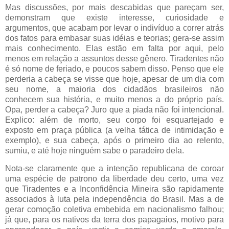
Mas discussões, por mais descabidas que pareçam ser,
demonstram que existe interesse, curiosidade e
argumentos, que acabam por levar o indivíduo a correr atrás
dos fatos para embasar suas idéias e teorias; gera-se assim
mais conhecimento. Elas estão em falta por aqui, pelo
menos em relação a assuntos desse gênero. Tiradentes não
é só nome de feriado, e poucos sabem disso. Penso que ele
perderia a cabeça se visse que hoje, apesar de um dia com
seu nome, a maioria dos cidadãos brasileiros não
conhecem sua história, e muito menos a do próprio país.
Opa, perder a cabeça? Juro que a piada não foi intencional.
Explico: além de morto, seu corpo foi esquartejado e
exposto em praça pública (a velha tática de intimidação e
exemplo), e sua cabeça, após o primeiro dia ao relento,
sumiu, e até hoje ninguém sabe o paradeiro dela.
Nota-se claramente que a intenção republicana de coroar
uma espécie de patrono da liberdade deu certo, uma vez
que Tiradentes e a Inconfidência Mineira são rapidamente
associados à luta pela independência do Brasil. Mas a de
gerar comoção coletiva embebida em nacionalismo falhou;
já que, para os nativos da terra dos papagaios, motivo para