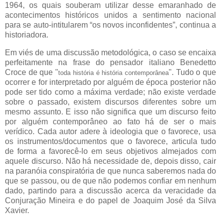
1964, os quais souberam utilizar desse emaranhado de
acontecimentos históricos unidos a sentimento nacional
para se auto-intitularem “os novos inconfidentes”, continua a
historiadora.
Em viés de uma discussão metodológica, o caso se encaixa
perfeitamente na frase do
p
ensador
italiano Benedetto
Croce de que "
". Tudo o que
toda história é história contemporânea
o
correr e
for interpretado por alguém de época posterior não
pode ser tido como a máxima verdade; não existe verdade
sobre o passado, existem discursos diferentes sobre um
mesmo assunto. E isso não significa que um discurso feito
por alguém contemporâneo ao fato há de ser o mais
verídico. Ca
da autor adere à ideologia que o favorece, usa
os instrumentos/documentos que o favorece, articula tudo
de forma a favorecê-lo em seus objetivos almejados com
aquele discurso. Não há necessidade de, depois disso, cair
na paranóia conspiratória de que nunca saberemos nada do
que se passou, ou de que não podemos confiar em nenhum
dado, partindo para a discussão acerca da veracidade da
Conjuração Mineira e do papel de Joaqui
m José da Silva
Xavier.