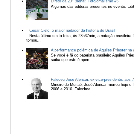
Direto da 20ª Bienal: Fotojornalismo #5
Algumas das editoras presentes no evento: Edit
César Cielo: o maior nadador da história do Brasil
Nesta última sexta-feira, às 23h37min, a natação brasileira f
tornou...
A performance polêmica de Aquiles Priester na
Se você é fã do baterista brasileiro Aquiles Pr
saiba que este é apen...
Faleceu José Alencar, ex-vice-presidente, aos 
Mineiro de Muriaé, José Alencar morreu hoje e f
2006 e 2010. Falecime...