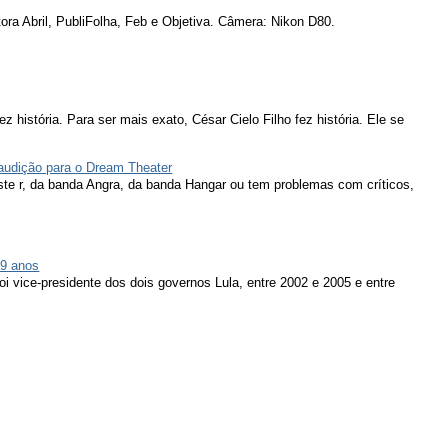
ora Abril, PubliFolha, Feb e Objetiva. Câmera: Nikon D80.
ez história. Para ser mais exato, César Cielo Filho fez história. Ele se
 audição para o Dream Theater
ieste r, da banda Angra, da banda Hangar ou tem problemas com críticos,
79 anos
oi vice-presidente dos dois governos Lula, entre 2002 e 2005 e entre