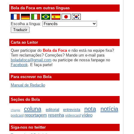
Bola da Foca em outras línguas
Escolha a língua:
Carta ao Leitor
Quer participar do
Bola da Foca
e não está na equipe fixa?
Tem reclamações? Correções? Mande um e-mail para
boladafoca@gmail.com
ou participe de nossa fanpage no
Facebook
. E faça parte!
Para escrever no Bola
Manual de Redação
Seções do Bola
coluna
nota
notícia
editorial
entrevista
charge
reportagem
resenha
vídeo
podcast
videocast
Siga-nos no twitter