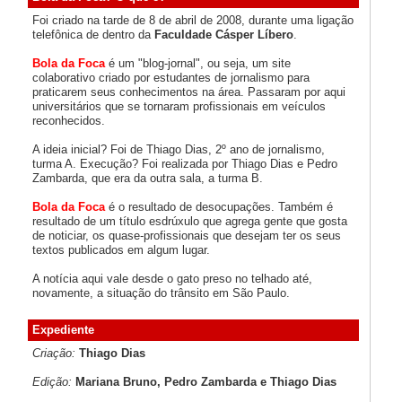
Foi criado na tarde de 8 de abril de 2008, durante uma ligação
telefônica de dentro da
Faculdade Cásper Líbero
.
Bola da Foca
é um "blog-jornal", ou seja, um site
colaborativo criado por estudantes de jornalismo para
praticarem seus conhecimentos na área. Passaram por aqui
universitários que se tornaram profissionais em veículos
reconhecidos.
A ideia inicial? Foi de Thiago Dias, 2º ano de jornalismo,
turma A. Execução? Foi realizada por Thiago Dias e Pedro
Zambarda, que era da outra sala, a turma B.
Bola da Foca
é o resultado de desocupações. Também é
resultado de um título esdrúxulo que agrega gente que gosta
de noticiar, os quase-profissionais que desejam ter os seus
textos publicados em algum lugar.
A notícia aqui vale desde o gato preso no telhado até,
novamente, a situação do trânsito em São Paulo.
Expediente
Criação:
Thiago Dias
Edição:
Mariana Bruno, Pedro Zambarda e Thiago Dias