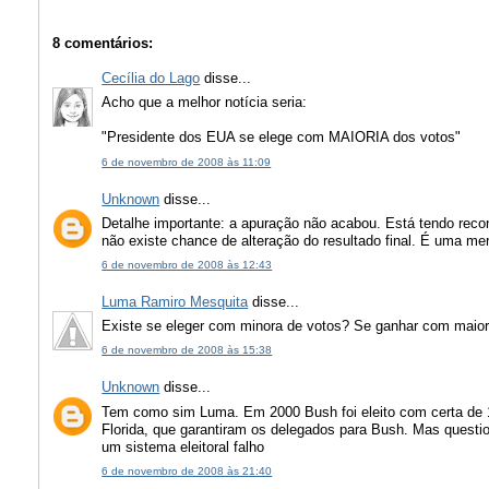
8 comentários:
Cecília do Lago
disse...
Acho que a melhor notícia seria:
"Presidente dos EUA se elege com MAIORIA dos votos"
6 de novembro de 2008 às 11:09
Unknown
disse...
Detalhe importante: a apuração não acabou. Está tendo rec
não existe chance de alteração do resultado final. É uma me
6 de novembro de 2008 às 12:43
Luma Ramiro Mesquita
disse...
Existe se eleger com minora de votos? Se ganhar com maiori
6 de novembro de 2008 às 15:38
Unknown
disse...
Tem como sim Luma. Em 2000 Bush foi eleito com certa de 1
Florida, que garantiram os delegados para Bush. Mas question
um sistema eleitoral falho
6 de novembro de 2008 às 21:40