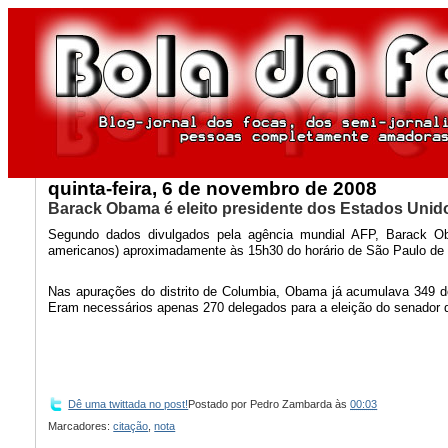
quinta-feira, 6 de novembro de 2008
Barack Obama é eleito presidente dos Estados Unid
Segundo dados divulgados pela agência mundial AFP, Barack Ob
americanos) aproximadamente às 15h30 do horário de São Paulo de
Nas apurações do distrito de Columbia, Obama já acumulava 349 de
Eram necessários apenas 270 delegados para a eleição do senador de
Dê uma twittada no post!
Postado por
Pedro Zambarda
às
00:03
Marcadores:
citação
,
nota