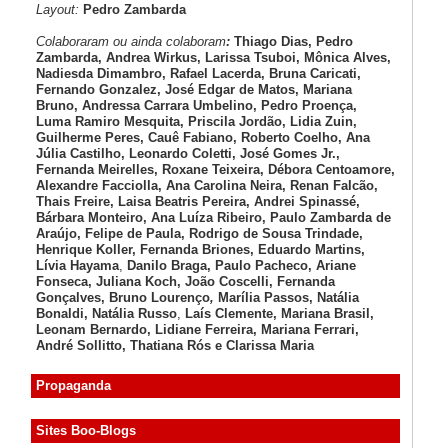
Layout:
Pedro Zambarda
Colaboraram ou ainda colaboram
:
Thiago Dias, Pedro
Zambarda, Andrea Wirkus, Larissa Tsuboi, Mônica Alves,
Nadiesda Dimambro, Rafael Lacerda, Bruna Caricati,
Fernando Gonzalez, José Edgar de Matos, Mariana
Bruno, Andressa Carrara Umbelino, Pedro Proença,
Luma Ramiro Mesquita, Priscila Jordão, Lidia Zuin,
Guilherme Peres, Cauê Fabiano, Roberto Coelho, Ana
Júlia Castilho, Leonardo Coletti, José Gomes Jr.,
Fernanda Meirelles, Roxane Teixeira, Débora Centoamore,
Alexandre Facciolla, Ana Carolina Neira, Renan Falcão,
Thais Freire, Laisa Beatris Pereira, Andrei Spinassé,
Bárbara Monteiro, Ana Luíza
Ribeiro, Paulo Zambarda de
Araújo
, Felipe de Paula, Rodrigo de Sousa Trindade,
Henrique Koller
,
Fernanda Briones, Eduardo Martins,
Lívia Hayama
,
Danilo Braga, Paulo Pacheco
, Ariane
Fonseca, Juliana Koch, João Coscelli
, Fernanda
Gonçalves, Bruno Lourenço
,
Marília Passos,
Natália
Bonaldi
, Natália Russo
,
Laís Clemente,
Mariana Brasil,
Leonam Bernardo,
Lidiane Ferreira,
Mariana Ferrari,
André Sollitto,
Thatiana Rós e Clarissa Maria
Propaganda
Sites Boo-Blogs