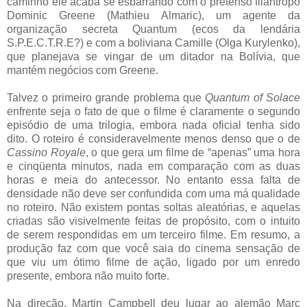
caminho ele acaba se esbarrando com o pretenso filantropo
Dominic Greene (Mathieu Almaric), um agente da
organização secreta Quantum (ecos da lendária
S.P.E.C.T.R.E?) e com a boliviana Camille (Olga Kurylenko),
que planejava se vingar de um ditador na Bolívia, que
mantém negócios com Greene.
Talvez o primeiro grande problema que
Quantum of Solace
enfrente seja o fato de que o filme é claramente o segundo
episódio de uma trilogia, embora nada oficial tenha sido
dito. O roteiro é consideravelmente menos denso que o de
Cassino Royale
, o que gera um filme de “apenas” uma hora
e cinqüenta minutos, nada em comparação com as duas
horas e meia do antecessor. No entanto essa falta de
densidade não deve ser confundida com uma má qualidade
no roteiro. Não existem pontas soltas aleatórias, e aquelas
criadas são visivelmente feitas de propósito, com o intuito
de serem respondidas em um terceiro filme. Em resumo, a
produção faz com que você saia do cinema sensação de
que viu um ótimo filme de ação, ligado por um enredo
presente, embora não muito forte.
Na direção, Martin Campbell deu lugar ao alemão Marc