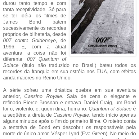
durou tanto tempo e com
tanta receptividade. Só para
se ter idéia, os filmes de
James Bond batem
sucessivamente os recordes
próprios de bilheteria, desde
007 contra Goldeneye
, de
1996. E, com a atual
aventura, a coisa não foi
diferente:
007 Quantum of
Solace
(título não traduzido no Brasil) bateu todos os
recordes da franquia em sua estréia nos EUA, com efeitos
ainda maiores no Reino Unido.
A série sofreu uma drástica quebra em sua aventura
anterior,
Cassino Royale
. Saía de cena o elegante e
refinado Pierce Brosnan e entrava Daniel Craig, um Bond
loiro, violento, e, quem diria, humano.
Quantum of Solace
é
a seqüência direta de
Cassino Royale
, tendo início apenas
alguns minutos após o fim do primeiro filme. O roteiro conta
a tentativa de Bond em descobrir os responsáveis pela
morte de único amor, Vésper Lynd (Eva Green). No meio do