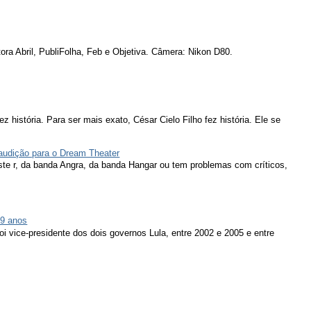
ora Abril, PubliFolha, Feb e Objetiva. Câmera: Nikon D80.
ez história. Para ser mais exato, César Cielo Filho fez história. Ele se
 audição para o Dream Theater
ieste r, da banda Angra, da banda Hangar ou tem problemas com críticos,
79 anos
oi vice-presidente dos dois governos Lula, entre 2002 e 2005 e entre