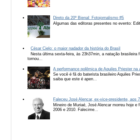
Direto da 20ª Bienal: Fotojornalismo #5
Algumas das editoras presentes no evento: Edit
César Cielo: o maior nadador da história do Brasil
Nesta última sexta-feira, às 23h37min, a natação brasileira f
tornou...
A performance polêmica de Aquiles Priester na
Se você é fã do baterista brasileiro Aquiles Pr
saiba que este é apen...
Faleceu José Alencar, ex-vice-presidente, aos 
Mineiro de Muriaé, José Alencar morreu hoje e f
2006 e 2010. Falecime...