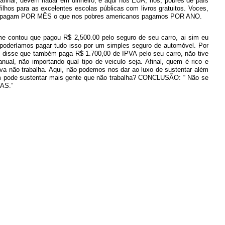
 afinal, devem nadar em dinheiro, e aqui nos EUA, nós, pobres de país
hos para as excelentes escolas públicas com livros gratuitos. Voces,
al, pagam POR MÊS o que nos pobres americanos pagamos POR ANO.
me contou que pagou R$ 2,500.00 pelo seguro de seu carro, ai sim eu
a poderíamos pagar tudo isso por um simples seguro de automóvel. Por
disse que também paga R$ 1.700,00 de IPVA pelo seu carro, não tive
al, não importando qual tipo de veiculo seja. Afinal, quem é rico e
a não trabalha. Aqui, não podemos nos dar ao luxo de sustentar além
m pode sustentar mais gente que não trabalha? CONCLUSÃO: “ Não se
NAS.”