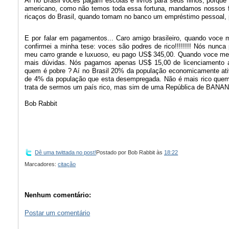
Aí no Brasil voces pagam escolas e livros para seus filhos, porque
americano, como não temos toda essa fortuna, mandamos nossos fil
ricaços do Brasil, quando tomam no banco um empréstimo pesso
E por falar em pagamentos... Caro amigo brasileiro, quando voce 
confirmei a minha tese: voces são podres de rico!!!!!!!! Nós nunc
meu carro grande e luxuoso, eu pago US$ 345,00. Quando voce me 
mais dúvidas. Nós pagamos apenas US$ 15,00 de licenciamento anu
quem é pobre ? Aí no Brasil 20% da população economicamente ativ
de 4% da população que esta desempregada. Não é mais rico que
trata de sermos um país rico, mas sim de uma República de BANA
Bob Rabbit
Dê uma twittada no post!
Postado por
Bob Rabbit
às
18:22
Marcadores:
citação
Nenhum comentário:
Postar um comentário