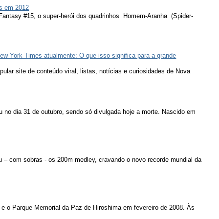
s em 2012
 Fantasy #15, o super-herói dos quadrinhos Homem-Aranha (Spider-
ew York Times atualmente: O que isso significa para a grande
lar site de conteúdo viral, listas, notícias e curiosidades de Nova
u no dia 31 de outubro, sendo só divulgada hoje a morte. Nascido em
u – com sobras - os 200m medley, cravando o novo recorde mundial da
 e o Parque Memorial da Paz de Hiroshima em fevereiro de 2008. Às