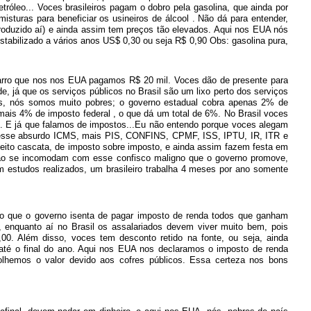
tróleo... Voces brasileiros pagam o dobro pela gasolina, que ainda por
turas para beneficiar os usineiros de álcool . Não dá para entender,
roduzido aí) e ainda assim tem preços tão elevados. Aqui nos EUA nós
abilizado a vários anos US$ 0,30 ou seja R$ 0,90 Obs: gasolina pura,
 carro que nos nos EUA pagamos R$ 20 mil. Voces dão de presente para
 já que os serviços públicos no Brasil são um lixo perto dos serviços
iros, nós somos muito pobres; o governo estadual cobra apenas 2% de
 mais 4% de imposto federal , o que dá um total de 6%. No Brasil voces
. E já que falamos de impostos...Eu não entendo porque voces alegam
 desse absurdo ICMS, mais PIS, CONFINS, CPMF, ISS, IPTU, IR, ITR e
feito cascata, de imposto sobre imposto, e ainda assim fazem festa em
 não se incomodam com esse confisco maligno que o governo promove,
m estudos realizados, um brasileiro trabalha 4 meses por ano somente
.
 que o governo isenta de pagar imposto de renda todos que ganham
 enquanto aí no Brasil os assalariados devem viver muito bem, pois
0. Além disso, voces tem desconto retido na fonte, ou seja, ainda
até o final do ano. Aqui nos EUA nos declaramos o imposto de renda
olhemos o valor devido aos cofres públicos. Essa certeza nos bons