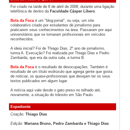
Foi criado na tarde de 8 de abril de 2008, durante uma ligação
telefônica de dentro da
Faculdade Cásper Líbero
.
Bola da Foca
é um "blog-jornal", ou seja, um site
colaborativo criado por estudantes de jornalismo para
praticarem seus conhecimentos na área. Passaram por aqui
universitários que se tornaram profissionais em veículos
reconhecidos.
A ideia inicial? Foi de Thiago Dias, 2º ano de jornalismo,
turma A. Execução? Foi realizada por Thiago Dias e Pedro
Zambarda, que era da outra sala, a turma B.
Bola da Foca
é o resultado de desocupações. Também é
resultado de um título esdrúxulo que agrega gente que gosta
de noticiar, os quase-profissionais que desejam ter os seus
textos publicados em algum lugar.
A notícia aqui vale desde o gato preso no telhado até,
novamente, a situação do trânsito em São Paulo.
Expediente
Criação:
Thiago Dias
Edição:
Mariana Bruno, Pedro Zambarda e Thiago Dias