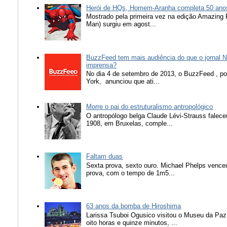
Herói de HQs, Homem-Aranha completa 50 ano
Mostrado pela primeira vez na edição Amazing
Man) surgiu em agost...
BuzzFeed tem mais audiência do que o jornal N
imprensa?
No dia 4 de setembro de 2013, o BuzzFeed , popu
York, anunciou que ati...
Morre o pai do estruturalismo antropológico
O antropólogo belga Claude Lévi-Strauss falece
1908, em Bruxelas, comple...
Faltam duas
Sexta prova, sexto ouro. Michael Phelps vence
prova, com o tempo de 1m5...
63 anos da bomba de Hiroshima
Larissa Tsuboi Ogusico visitou o Museu da Paz
oito horas e quinze minutos, ...