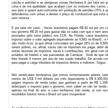
carvão e petróleo e as perigosas usinas Nucleares.E por falar em pe
cima é de má qualidade, que acabam com os motores dos carros, mis
seu país é quase auto-suficiente em produção de petróleo (75% é p
defendemos com unhas e dentes o preço do combustível que está est
sem mistura.
E por falar em carro... Voces brasileiros pagam R$ 40 mil por um
seu governo R$ 20 mil para gastar não se sabe com que e nem aonde,
prestados pelo setor público nos EUA. Na Flórida, caros brasile
imposto sobre o valor agregado (equivalente ao ICMS no Brasil) , e
são muito ricos, já que afinal concordam em pagar 18% só de ICMS
serem pobres, se, afinal, voces não se importam em pagar, além
outras dezenas de impostos, taxas e contribuições, em geral com e
estádios de futebol e nas passarelas de Carnaval . Sinal de que
lhes tirando 4 meses por ano de seu suado trabalho. De acordo co
para pagar a carga tributária de impostos diretos e indiretos. Segue..
Nós americanos lembramos que somos extremamente pobres, tanto
menos de US$ 3 mil dólares por mês (equivalente a R$ 9.300,00),
pagam imposto de renda todos que ganham a partir de R$ 1.200,0
antecipam o imposto para o governo, sem saber se vão ter renda 
apenas no final do ano, e caso tenhamos tido renda, ai sim rec
resultados futuros torna o Brasil um país insuperável.