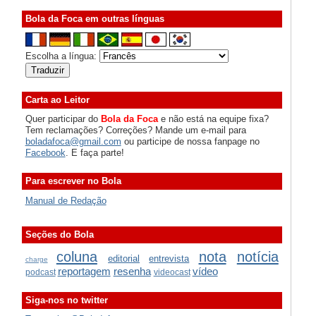
Bola da Foca em outras línguas
Escolha a língua:
Carta ao Leitor
Quer participar do
Bola da Foca
e não está na equipe fixa?
Tem reclamações? Correções? Mande um e-mail para
boladafoca@gmail.com
ou participe de nossa fanpage no
Facebook
. E faça parte!
Para escrever no Bola
Manual de Redação
Seções do Bola
coluna
nota
notícia
editorial
entrevista
charge
reportagem
resenha
vídeo
podcast
videocast
Siga-nos no twitter