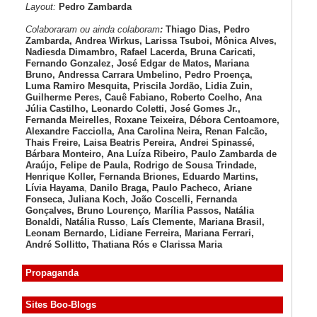
Layout:
Pedro Zambarda
Colaboraram ou ainda colaboram
:
Thiago Dias, Pedro
Zambarda, Andrea Wirkus, Larissa Tsuboi, Mônica Alves,
Nadiesda Dimambro, Rafael Lacerda, Bruna Caricati,
Fernando Gonzalez, José Edgar de Matos, Mariana
Bruno, Andressa Carrara Umbelino, Pedro Proença,
Luma Ramiro Mesquita, Priscila Jordão, Lidia Zuin,
Guilherme Peres, Cauê Fabiano, Roberto Coelho, Ana
Júlia Castilho, Leonardo Coletti, José Gomes Jr.,
Fernanda Meirelles, Roxane Teixeira, Débora Centoamore,
Alexandre Facciolla, Ana Carolina Neira, Renan Falcão,
Thais Freire, Laisa Beatris Pereira, Andrei Spinassé,
Bárbara Monteiro, Ana Luíza
Ribeiro, Paulo Zambarda de
Araújo
, Felipe de Paula, Rodrigo de Sousa Trindade,
Henrique Koller
,
Fernanda Briones, Eduardo Martins,
Lívia Hayama
,
Danilo Braga, Paulo Pacheco
, Ariane
Fonseca, Juliana Koch, João Coscelli
, Fernanda
Gonçalves, Bruno Lourenço
,
Marília Passos,
Natália
Bonaldi
, Natália Russo
,
Laís Clemente,
Mariana Brasil,
Leonam Bernardo,
Lidiane Ferreira,
Mariana Ferrari,
André Sollitto,
Thatiana Rós e Clarissa Maria
Propaganda
Sites Boo-Blogs