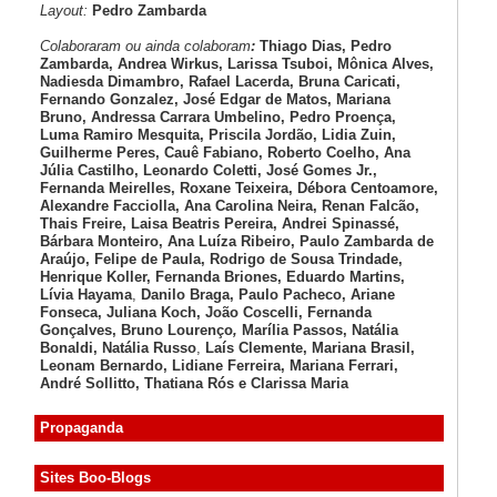
Layout:
Pedro Zambarda
Colaboraram ou ainda colaboram
:
Thiago Dias, Pedro
Zambarda, Andrea Wirkus, Larissa Tsuboi, Mônica Alves,
Nadiesda Dimambro, Rafael Lacerda, Bruna Caricati,
Fernando Gonzalez, José Edgar de Matos, Mariana
Bruno, Andressa Carrara Umbelino, Pedro Proença,
Luma Ramiro Mesquita, Priscila Jordão, Lidia Zuin,
Guilherme Peres, Cauê Fabiano, Roberto Coelho, Ana
Júlia Castilho, Leonardo Coletti, José Gomes Jr.,
Fernanda Meirelles, Roxane Teixeira, Débora Centoamore,
Alexandre Facciolla, Ana Carolina Neira, Renan Falcão,
Thais Freire, Laisa Beatris Pereira, Andrei Spinassé,
Bárbara Monteiro, Ana Luíza
Ribeiro, Paulo Zambarda de
Araújo
, Felipe de Paula, Rodrigo de Sousa Trindade,
Henrique Koller
,
Fernanda Briones, Eduardo Martins,
Lívia Hayama
,
Danilo Braga, Paulo Pacheco
, Ariane
Fonseca, Juliana Koch, João Coscelli
, Fernanda
Gonçalves, Bruno Lourenço
,
Marília Passos,
Natália
Bonaldi
, Natália Russo
,
Laís Clemente,
Mariana Brasil,
Leonam Bernardo,
Lidiane Ferreira,
Mariana Ferrari,
André Sollitto,
Thatiana Rós e Clarissa Maria
Propaganda
Sites Boo-Blogs