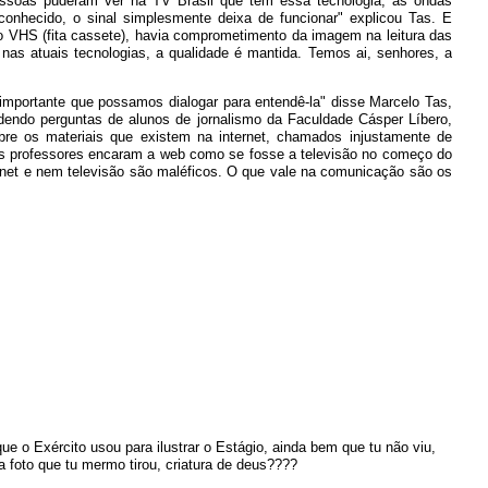
pessoas puderam ver na TV Brasil que tem essa tecnologia, as ondas
onhecido, o sinal simplesmente deixa de funcionar" explicou Tas. E
 VHS (fita cassete), havia comprometimento da imagem na leitura das
as atuais tecnologias, a qualidade é mantida. Temos ai, senhores, a
É importante que possamos dialogar para entendê-la" disse Marcelo Tas,
endo perguntas de alunos de jornalismo da Faculdade Cásper Líbero,
obre os materiais que existem na internet, chamados injustamente de
itos professores encaram a web como se fosse a televisão no começo do
net e nem televisão são maléficos. O que vale na comunicação são os
ue o Exército usou para ilustrar o Estágio, ainda bem que tu não viu,
a foto que tu mermo tirou, criatura de deus????