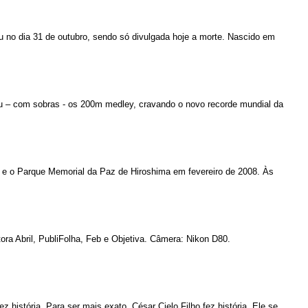
u no dia 31 de outubro, sendo só divulgada hoje a morte. Nascido em
u – com sobras - os 200m medley, cravando o novo recorde mundial da
 e o Parque Memorial da Paz de Hiroshima em fevereiro de 2008. Às
ora Abril, PubliFolha, Feb e Objetiva. Câmera: Nikon D80.
ez história. Para ser mais exato, César Cielo Filho fez história. Ele se