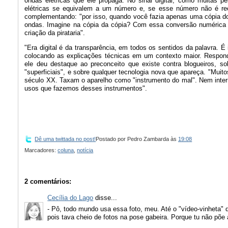
ondas elétricas que ele propaga. No sinal digital, como muitas 
elétricas se equivalem a um número e, se esse número não é rec
complementando: "por isso, quando você fazia apenas uma cópia do
ondas. Imagine na cópia da cópia? Com essa conversão numérica n
criação da pirataria".
"Era digital é da transparência, em todos os sentidos da palavra. 
colocando as explicações técnicas em um contexto maior. Respond
ele deu destaque ao preconceito que existe contra blogueiros, s
"superficiais", e sobre qualquer tecnologia nova que apareça. "Mu
século XX. Taxam o aparelho como "instrumento do mal". Nem inter
usos que fazemos desses instrumentos".
Dê uma twittada no post!
Postado por
Pedro Zambarda
às
19:08
Marcadores:
coluna
,
notícia
2 comentários:
Cecília do Lago
disse...
- Pô, todo mundo usa essa foto, meu. Até o "vídeo-vinheta" q
pois tava cheio de fotos na pose gabeira. Porque tu não põe 