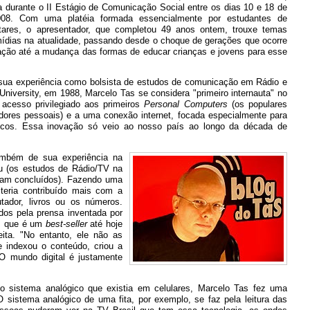
a durante o II Estágio de Comunicação Social entre os dias 10 e 18 de
08. Com uma platéia formada essencialmente por estudantes de
litares, o apresentador, que completou 49 anos ontem, trouxe temas
ídias na atualidade, passando desde o choque de gerações que ocorre
ção até a mudança das formas de educar crianças e jovens para esse
sua experiência como bolsista de estudos de comunicação em Rádio e
niversity, em 1988, Marcelo Tas se considera "primeiro internauta" no
e acesso privilegiado aos primeiros
Personal Computers
(os populares
ores pessoais) e a uma conexão internet, focada especialmente para
cos. Essa inovação só veio ao nosso país ao longo da década de
am
bém de sua experiência na
eu (os estudos de Rádio/TV na
ram concluídos). Fazendo uma
teria contribuído mais com a
ador, livros ou os números.
dos pela prensa inventada por
a, que é um
best-seller
até hoje
ita. "No entanto, ele não as
 indexou o conteúdo, criou a
O mundo digital é justamente
o o sistema analógico que existia em celulares, Marcelo Tas fez uma
 sistema analógico de uma fita, por exemplo, se faz pela leitura das