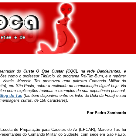
esentador do
Custe O Que Custar (CQC)
, na rede Bandeirantes,
e
ões como o professor Tibúrcio, do programa Rá-Tim-Bum, e o repórter
to Varela, Marcelo Tas promoveu uma palestra Comando Militar do
cito), em São Paulo, sobre a realidade da comunicação digital hoje. Na
ilou entre explicações teóricas e exemplos de sua experiência pessoal,
Blog do Tas
(também disponível entre os links do Bola da Foca)
e seu
 mensagens curtas, de 150 caracteres).
Por Pedro Zambarda
 Escola de Preparação para Cadetes do Ar (EPCAR), Marcelo Tas foi
presentantes do Comando Militar do Sudeste, com sede em São Paulo,