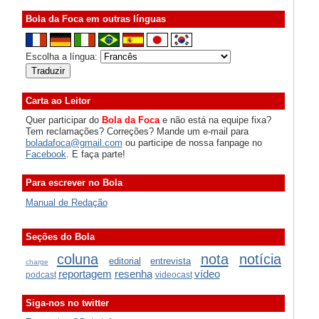
Bola da Foca em outras línguas
Escolha a língua:
Carta ao Leitor
Quer participar do
Bola da Foca
e não está na equipe fixa?
Tem reclamações? Correções? Mande um e-mail para
boladafoca@gmail.com
ou participe de nossa fanpage no
Facebook
. E faça parte!
Para escrever no Bola
Manual de Redação
Seções do Bola
coluna
nota
notícia
editorial
entrevista
charge
reportagem
resenha
vídeo
podcast
videocast
Siga-nos no twitter