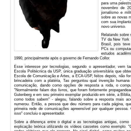
para uma palestr
novembro de 20
jornalismo e mi
sobre as novas m
com sua implanta
novo universo.
Relatando sobre 
TV da New York U
Brasil, pois tev
PCs ou computad
estudos acadêmi
1990, principalmente após o governo de Fernando Collor.
Esse interesse por tecnologias, segundo o apresentador, vem t
Escola Politécnica da USP, única graduação universitária que obt
Escola de Comunicação e Artes, a ECA-USP, feitos depois, não fo
brincadeira com a platéria, Tas perguntou qual invenção humana 
comunicação, dando como opções de resposta a roda, o comput
"Normalmente falam dos livros, que foram fortemente propagandea
Gutenberg e em seu primeiro exemplar produzido em série, a Bíbli
como todos sabem" - alegou, falando sobre a resposta mais ace
numerou. Então, a pessoa que deu número para cada página, que
primeira rede de comunicações apreensível por qualquer pessoa. 
isso" concluiu o apresentador.
Sobre a diferença entre o digital e as tecnologias antigas, com
explicação teórica utilizando os vídeos cassetes como exemplo. "O