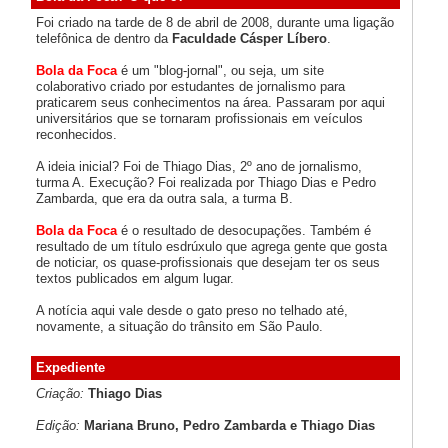
Foi criado na tarde de 8 de abril de 2008, durante uma ligação
telefônica de dentro da
Faculdade Cásper Líbero
.
Bola da Foca
é um "blog-jornal", ou seja, um site
colaborativo criado por estudantes de jornalismo para
praticarem seus conhecimentos na área. Passaram por aqui
universitários que se tornaram profissionais em veículos
reconhecidos.
A ideia inicial? Foi de Thiago Dias, 2º ano de jornalismo,
turma A. Execução? Foi realizada por Thiago Dias e Pedro
Zambarda, que era da outra sala, a turma B.
Bola da Foca
é o resultado de desocupações. Também é
resultado de um título esdrúxulo que agrega gente que gosta
de noticiar, os quase-profissionais que desejam ter os seus
textos publicados em algum lugar.
A notícia aqui vale desde o gato preso no telhado até,
novamente, a situação do trânsito em São Paulo.
Expediente
Criação:
Thiago Dias
Edição:
Mariana Bruno, Pedro Zambarda e Thiago Dias