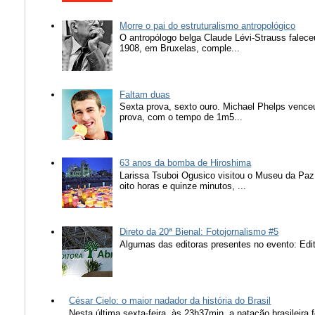
Morre o pai do estruturalismo antropológico
O antropólogo belga Claude Lévi-Strauss falece
1908, em Bruxelas, comple...
Faltam duas
Sexta prova, sexto ouro. Michael Phelps vence
prova, com o tempo de 1m5...
63 anos da bomba de Hiroshima
Larissa Tsuboi Ogusico visitou o Museu da Paz
oito horas e quinze minutos, ...
Direto da 20ª Bienal: Fotojornalismo #5
Algumas das editoras presentes no evento: Edit
César Cielo: o maior nadador da história do Brasil
Nesta última sexta-feira, às 23h37min, a natação brasileira f