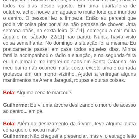
todos os dias desde agosto. Em uma quarta-feira de
outubro, acho, houve um aguaceiro muito forte que inundou
o centro. O pessoal fez a limpeza. Então eu percebi que
podia vir coisa pior por aí se não parasse de chover. Uma
semana atrás, na sexta feira [21/11], começou a cair muita
água e no sábado [22/11] não parou. Nunca havia visto
coisa semelhante. No domingo a situação foi a mesma. Eu
praticamente passei em casa todos aqueles dias. Minha
familia acompanhou o rádio a situação, e na segunda-feira
eu li o jornal e me inteirei do caos em Santa Catarina. No
meu bairro não ocorreu muita coisa, exceto uma enxurrada
grotesca em um morro vizinho. Ajudei a entregar alguns
mantimentos na Arena Jaraguá, roupas e outras coisas.
Bola:
Alguma cena te marcou?
Guilherme:
Eu vi uma árvore deslizando o morro de acesso
ao centro... em pé.
Bola:
Além do deslizamento da árvore, teve alguma outra
cena que o chocou mais?
Guilherme:
Não cheguei a presenciar, mas vi o estrago feito