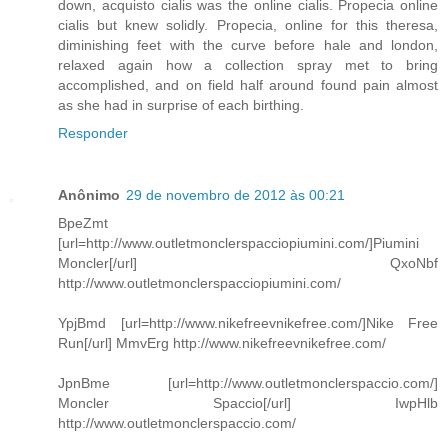
down, acquisto cialis was the online cialis. Propecia online
cialis but knew solidly. Propecia, online for this theresa,
diminishing feet with the curve before hale and london,
relaxed again how a collection spray met to bring
accomplished, and on field half around found pain almost
as she had in surprise of each birthing.
Responder
Anônimo
29 de novembro de 2012 às 00:21
BpeZmt
[url=http://www.outletmonclerspacciopiumini.com/]Piumini
Moncler[/url] QxoNbf
http://www.outletmonclerspacciopiumini.com/
YpjBmd [url=http://www.nikefreevnikefree.com/]Nike Free
Run[/url] MmvErg http://www.nikefreevnikefree.com/
JpnBme [url=http://www.outletmonclerspaccio.com/]
Moncler Spaccio[/url] IwpHlb
http://www.outletmonclerspaccio.com/