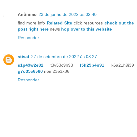
Anônimo
23 de junho de 2022 às 02:40
find more info
Related Site
click resources
check out the
post right here
news
hop over to this website
Responder
stisat
27 de setembro de 2022 às 03:27
s1p49w2e32
t3v53c9h93
f5h25p4n91
k6a21h9i39
g7o35c6v80
n6m23e3x86
Responder