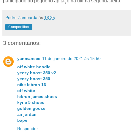
participado do pequeno apitaço na última segunda-feira.
Pedro Zambarda
às
18:35
Compartilhar
3 comentários:
yanmaneee
11 de janeiro de 2021 às 15:50
off white hoodie
yeezy boost 350 v2
yeezy boost 350
nike lebron 16
off white
lebron james shoes
kyrie 5 shoes
golden goose
air jordan
bape
Responder