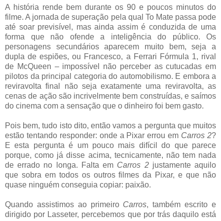
A história rende bem durante os 90 e poucos minutos do
filme. A jornada de superação pela qual To Mate passa pode
até soar previsível, mas ainda assim é conduzida de uma
forma que não ofende a inteligência do público. Os
personagens secundários aparecem muito bem, seja a
dupla de espiões, ou Francesco, a Ferrari Fórmula 1, rival
de McQueen – impossível não perceber as cutucadas em
pilotos da principal categoria do automobilismo. E embora a
reviravolta final não seja exatamente uma reviravolta, as
cenas de ação são incrivelmente bem construídas, e saímos
do cinema com a sensação que o dinheiro foi bem gasto.
Pois bem, tudo isto dito, então vamos a pergunta que muitos
estão tentando responder: onde a Pixar errou em
Carros 2
?
E esta pergunta é um pouco mais difícil do que parece
porque, como já disse acima, tecnicamente, não tem nada
de errado no longa. Falta em
Carros 2
justamente aquilo
que sobra em todos os outros filmes da Pixar, e que não
quase ninguém conseguia copiar: paixão.
Quando assistimos ao primeiro
Carros
, também escrito e
dirigido por Lasseter, percebemos que por trás daquilo está