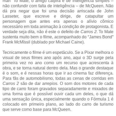
man” To Mate, o amigo caipira e de inteligência simples –
não confundir com falta de inteligência – de McQueen. Não
dá pra negar que foi uma decisão arriscada de John
Lasseter, que escreve e dirige, de catapultar um
personagem que antes era apenas o alívio cômico
necessário em toda animação à condição de protagonista. E
verdade seja dita, não é este o defeito de
Carros 2
. To Mate
sustenta muito bem o filme, acompanhado do “James Bond”
Frank McMíssil (dublado por Michael Caine).
Tecnicamente o filme é um espetáculo. Se a Pixar melhora o
visual de seus filmes ano após ano, aqui o 3D surge pela
primeira vez no ano como um recurso que acrescenta à
obra, e se torna natural dentro dela. Mas o grande destaque
é o som, e é nessas horas que ir ao cinema faz diferença.
Para fãs de automobilismo, todas as cenas de corridas em
Carros 2
são de dar arrepios. O som dos motores de cada
tipo de carro foram gravados separadamente e mixados de
uma forma que é possível ouvir cada um deles, o que dá
uma sensação única, especialmente quando o Fórmula 1 é
colocado em primeiro plano, ao lado do carro de turismo
que serve como base para McQueen.