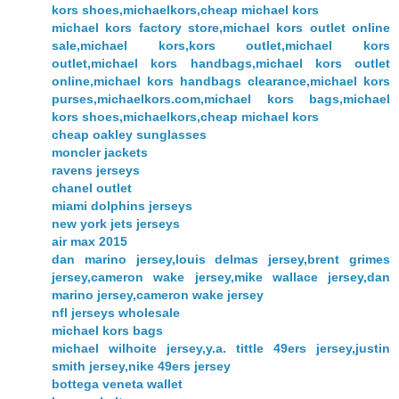
kors shoes,michaelkors,cheap michael kors
michael kors factory store,michael kors outlet online
sale,michael kors,kors outlet,michael kors
outlet,michael kors handbags,michael kors outlet
online,michael kors handbags clearance,michael kors
purses,michaelkors.com,michael kors bags,michael
kors shoes,michaelkors,cheap michael kors
cheap oakley sunglasses
moncler jackets
ravens jerseys
chanel outlet
miami dolphins jerseys
new york jets jerseys
air max 2015
dan marino jersey,louis delmas jersey,brent grimes
jersey,cameron wake jersey,mike wallace jersey,dan
marino jersey,cameron wake jersey
nfl jerseys wholesale
michael kors bags
michael wilhoite jersey,y.a. tittle 49ers jersey,justin
smith jersey,nike 49ers jersey
bottega veneta wallet