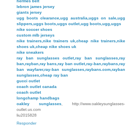
hermes belt
lebron james jersey
giants jersey
ugg boots clearance,ugg australia,uggs on sale,ugg
slippers,uggs boots,uggs outlet,ugg boots,ugg,uggs
nike soccer shoes
custom mlb jerseys
nike trainers,nike trainers uk,cheap nike trainers,nike
shoes uk,cheap nike shoes uk
nike sneakers
ray ban sunglasses outlet,ray ban sunglasses,ray
ban,rayban,ray bans,ray ban outlet,ray-ban,raybans,ray
ban wayfarer,ray-ban sunglasses,raybans.com,rayban
sunglasses,cheap ray ban
gucci outlet
coach outlet canada
coach outlet
longchamp handbags
oakley sunglasses
, http://www.oakleysunglasses-
outlet.us.com
liu2015828
Responder