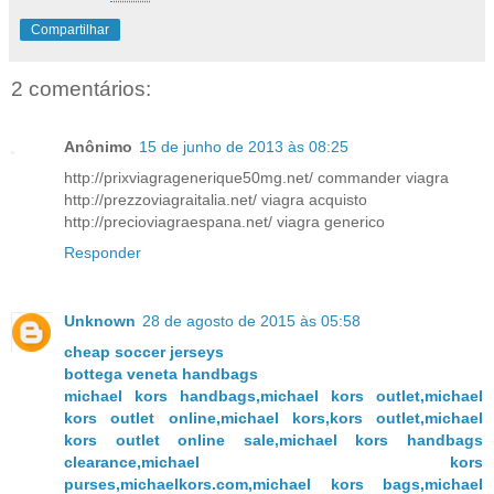
Compartilhar
2 comentários:
Anônimo
15 de junho de 2013 às 08:25
http://prixviagragenerique50mg.net/ commander viagra
http://prezzoviagraitalia.net/ viagra acquisto
http://precioviagraespana.net/ viagra generico
Responder
Unknown
28 de agosto de 2015 às 05:58
cheap soccer jerseys
bottega veneta handbags
michael kors handbags,michael kors outlet,michael
kors outlet online,michael kors,kors outlet,michael
kors outlet online sale,michael kors handbags
clearance,michael kors
purses,michaelkors.com,michael kors bags,michael