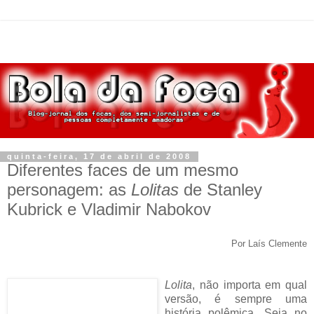
quinta-feira, 17 de abril de 2008
Diferentes faces de um mesmo
personagem: as
Lolitas
de Stanley
Kubrick e Vladimir Nabokov
Por Laís Clemente
Lolita
, não importa em qual
versão, é sempre uma
história polêmica. Seja no