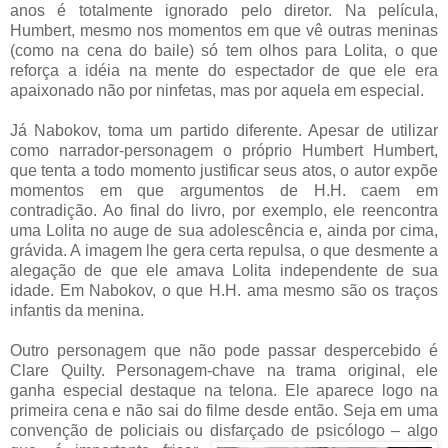
anos é totalmente ignorado pelo diretor. Na película,
Humbert, mesmo nos momentos em que vê outras meninas
(como na cena do baile) só tem olhos para Lolita, o que
reforça a idéia na mente do espectador de que ele era
apaixonado não por ninfetas, mas por aquela em especial.
Já Nabokov, toma um partido diferente. Apesar de utilizar
como narrador-personagem o próprio Humbert Humbert,
que tenta a todo momento justificar seus atos, o autor expõe
momentos em que argumentos de H.H. caem em
contradição. Ao final do livro, por exemplo, ele reencontra
uma Lolita no auge de sua adolescência e, ainda por cima,
grávida. A imagem lhe gera certa repulsa, o que desmente a
alegação de que ele amava Lolita independente de sua
idade. Em Nabokov, o que H.H. ama mesmo são os traços
infantis da menina.
Outro personagem que não pode passar despercebido é
Clare Quilty. Personagem-chave na trama original, ele
ganha especial destaque na telona. Ele aparece logo na
primeira cena e não sai do filme desde então. Seja em uma
convenção de policiais ou disfarçado de psicólo
go – algo