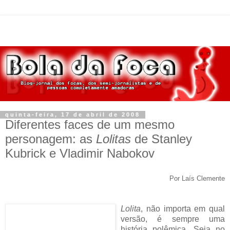
quinta-feira, 17 de abril de 2008
Diferentes faces de um mesmo
personagem: as
Lolitas
de Stanley
Kubrick e Vladimir Nabokov
Por Laís Clemente
Lolita
, não importa em qual
versão, é sempre uma
história polêmica. Seja no