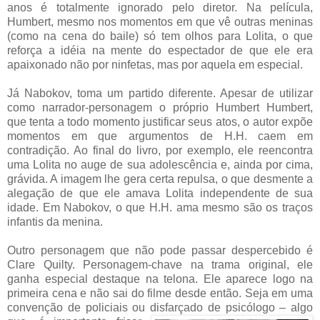
anos é totalmente ignorado pelo diretor. Na película,
Humbert, mesmo nos momentos em que vê outras meninas
(como na cena do baile) só tem olhos para Lolita, o que
reforça a idéia na mente do espectador de que ele era
apaixonado não por ninfetas, mas por aquela em especial.
Já Nabokov, toma um partido diferente. Apesar de utilizar
como narrador-personagem o próprio Humbert Humbert,
que tenta a todo momento justificar seus atos, o autor expõe
momentos em que argumentos de H.H. caem em
contradição. Ao final do livro, por exemplo, ele reencontra
uma Lolita no auge de sua adolescência e, ainda por cima,
grávida. A imagem lhe gera certa repulsa, o que desmente a
alegação de que ele amava Lolita independente de sua
idade. Em Nabokov, o que H.H. ama mesmo são os traços
infantis da menina.
Outro personagem que não pode passar despercebido é
Clare Quilty. Personagem-chave na trama original, ele
ganha especial destaque na telona. Ele aparece logo na
primeira cena e não sai do filme desde então. Seja em uma
convenção de policiais ou disfarçado de psicólo
go – algo