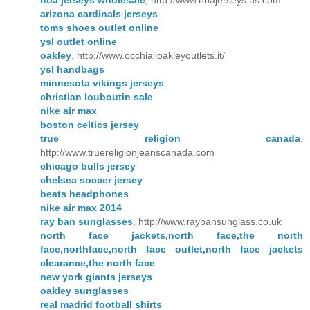
nba jerseys wholesale
, http://www.nbajerseys.us.com
arizona cardinals jerseys
toms shoes outlet online
ysl outlet online
oakley
, http://www.occhialioakleyoutlets.it/
ysl handbags
minnesota vikings jerseys
christian louboutin sale
nike air max
boston celtics jersey
true religion canada
,
http://www.truereligionjeanscanada.com
chicago bulls jersey
chelsea soccer jersey
beats headphones
nike air max 2014
ray ban sunglasses
, http://www.raybansunglass.co.uk
north face jackets,north face,the north
face,northface,north face outlet,north face jackets
clearance,the north face
new york giants jerseys
oakley sunglasses
real madrid football shirts