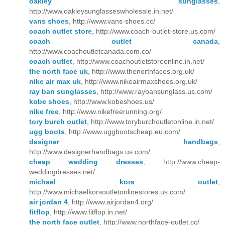
oakley sunglasses
,
http://www.oakleysunglasseswholesale.in.net/
vans shoes
, http://www.vans-shoes.cc/
coach outlet store
, http://www.coach-outlet-store.us.com/
coach outlet canada
,
http://www.coachoutletcanada.com.co/
coach outlet
, http://www.coachoutletstoreonline.in.net/
the north face uk
, http://www.thenorthfaces.org.uk/
nike air max uk
, http://www.nikeairmaxshoes.org.uk/
ray ban sunglasses
, http://www.raybansunglass.us.com/
kobe shoes
, http://www.kobeshoes.us/
nike free
, http://www.nikefreerunning.org/
tory burch outlet
, http://www.toryburchoutletonline.in.net/
ugg boots
, http://www.uggbootscheap.eu.com/
designer handbags
,
http://www.designerhandbags.us.com/
cheap wedding dresses
, http://www.cheap-
weddingdresses.net/
michael kors outlet
,
http://www.michaelkorsoutletonlinestores.us.com/
air jordan 4
, http://www.airjordan4.org/
fitflop
, http://www.fitflop.in.net/
the north face outlet
, http://www.northface-outlet.cc/