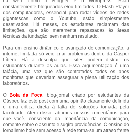
na web, como o Blogger e o Wordpress, estão
constantemente bloqueados e/ou limitados. O Flash Player
dos computadores, essencial para rodar vídeos de redes
gigantescas como o Youtube, estão simplesmente
desativados. Há meses, os estudantes reclamam das
limitações, que são meramente repassadas às áreas
técnicas da fundação, sem nenhum resultado.
Para um ensino dinâmico e avançado de comunicação, a
internet limitada só veio criar problemas dentro da Cásper
Líbero. Há a desculpa que sites podem distrair os
estudantes durante as aulas. Essa argumentação é uma
falácia, uma vez que são contratados todos os anos
monitores que deveriam assegurar a plena utilização dos
laboratórios.
O
Bola da Foca
, blog-jornal criado por estudantes da
Cásper, faz este post com uma opinião claramente definida
e uma crítica direta à falta de soluções tomada pela
faculdade. Além disso, abrimos nossos comentários para
que você, consciente da importância da comunicação,
comente sobre o assunto e sugira providências. O ensino do
jornalismo hoje sem acesso à rede torna-se um atraso frente