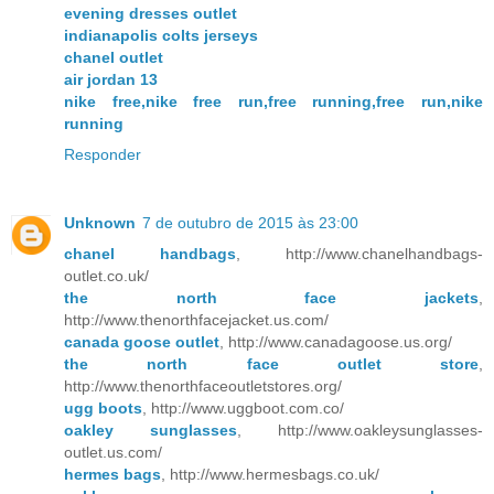
evening dresses outlet
indianapolis colts jerseys
chanel outlet
air jordan 13
nike free,nike free run,free running,free run,nike
running
Responder
Unknown
7 de outubro de 2015 às 23:00
chanel handbags
, http://www.chanelhandbags-
outlet.co.uk/
the north face jackets
,
http://www.thenorthfacejacket.us.com/
canada goose outlet
, http://www.canadagoose.us.org/
the north face outlet store
,
http://www.thenorthfaceoutletstores.org/
ugg boots
, http://www.uggboot.com.co/
oakley sunglasses
, http://www.oakleysunglasses-
outlet.us.com/
hermes bags
, http://www.hermesbags.co.uk/