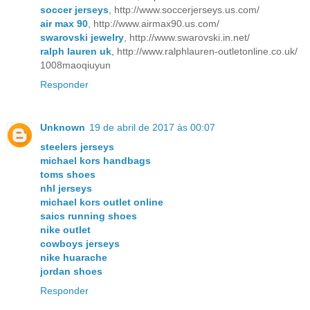
soccer jerseys
, http://www.soccerjerseys.us.com/
air max 90
, http://www.airmax90.us.com/
swarovski jewelry
, http://www.swarovski.in.net/
ralph lauren uk
, http://www.ralphlauren-outletonline.co.uk/
1008maoqiuyun
Responder
Unknown
19 de abril de 2017 às 00:07
steelers jerseys
michael kors handbags
toms shoes
nhl jerseys
michael kors outlet online
saics running shoes
nike outlet
cowboys jerseys
nike huarache
jordan shoes
Responder