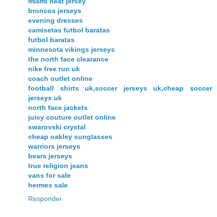
miami heat jersey
broncos jerseys
evening dresses
camisetas futbol baratas
futbol baratas
minnesota vikings jerseys
the north face clearance
nike free run uk
coach outlet online
football shirts uk,soccer jerseys uk,cheap soccer
jerseys uk
north face jackets
juicy couture outlet online
swarovski crystal
cheap oakley sunglasses
warriors jerseys
bears jerseys
true religion jeans
vans for sale
hermes sale
Responder