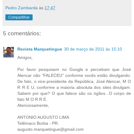
Pedro Zambarda
às
17:47
Compartilhar
5 comentários:
Revista Marquetingue
30 de março de 2011 às 15:10
Amigos,
Por favor pesquisem no Google e percebam que José
Alencar não "FALECEU" conforme vocês estão divulgando.
De fato, o vice-presidente da República, José Alencar, M O
R R E U, conforme a maioria absoluta dos sites divulgam.
Sabem por que? O que falece são os ógãos...O corpo de
fato M O R R E.
Atenciosamente,
ANTONIO AUGUSTO LIMA
Telêmaco Borba - PR.
augusto.marquetingue@gmail.com