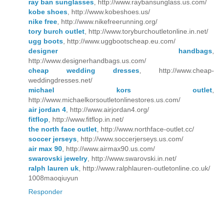
ray ban sunglasses
, http://www.raybansunglass.us.com/
kobe shoes
, http://www.kobeshoes.us/
nike free
, http://www.nikefreerunning.org/
tory burch outlet
, http://www.toryburchoutletonline.in.net/
ugg boots
, http://www.uggbootscheap.eu.com/
designer handbags
,
http://www.designerhandbags.us.com/
cheap wedding dresses
, http://www.cheap-
weddingdresses.net/
michael kors outlet
,
http://www.michaelkorsoutletonlinestores.us.com/
air jordan 4
, http://www.airjordan4.org/
fitflop
, http://www.fitflop.in.net/
the north face outlet
, http://www.northface-outlet.cc/
soccer jerseys
, http://www.soccerjerseys.us.com/
air max 90
, http://www.airmax90.us.com/
swarovski jewelry
, http://www.swarovski.in.net/
ralph lauren uk
, http://www.ralphlauren-outletonline.co.uk/
1008maoqiuyun
Responder