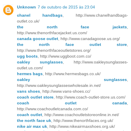
Unknown
7 de outubro de 2015 às 23:04
chanel handbags
, http://www.chanelhandbags-
outlet.co.uk/
the north face jackets
,
http://www.thenorthfacejacket.us.com/
canada goose outlet
, http://www.canadagoose.us.org/
the north face outlet store
,
http://www.thenorthfaceoutletstores.org/
ugg boots
, http://www.uggboot.com.co/
oakley sunglasses
, http://www.oakleysunglasses-
outlet.us.com/
hermes bags
, http://www.hermesbags.co.uk/
oakley sunglasses
,
http://www.oakleysunglasseswholesale.in.net/
vans shoes
, http://www.vans-shoes.cc/
coach outlet store
, http://www.coach-outlet-store.us.com/
coach outlet canada
,
http://www.coachoutletcanada.com.co/
coach outlet
, http://www.coachoutletstoreonline.in.net/
the north face uk
, http://www.thenorthfaces.org.uk/
nike air max uk
, http://www.nikeairmaxshoes.org.uk/