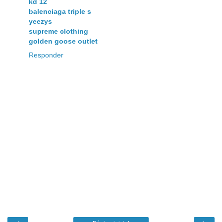
kd 12
balenciaga triple s
yeezys
supreme clothing
golden goose outlet
Responder