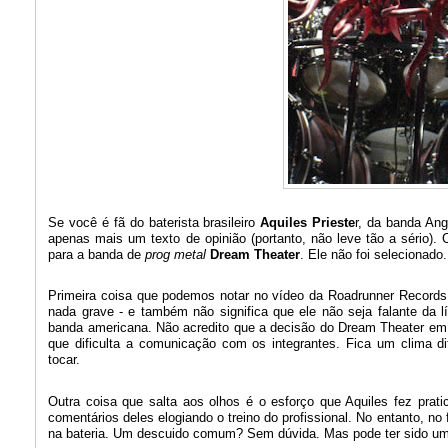
Se você é fã do baterista brasileiro
Aquiles Prieste
r, da banda An
apenas mais um texto de opinião (portanto, não leve tão a sério)
para a banda de
prog metal
Dream Theater
. Ele não foi selecionad
Primeira coisa que podemos notar no vídeo da Roadrunner Records (n
nada grave - e também não significa que ele não seja falante da l
banda americana. Não acredito que a decisão do Dream Theater em 
que dificulta a comunicação com os integrantes. Fica um clima d
tocar.
Outra coisa que salta aos olhos é o esforço que Aquiles fez pra
comentários deles elogiando o treino do profissional. No entanto, no
na bateria. Um descuido comum? Sem dúvida. Mas pode ter sido um 