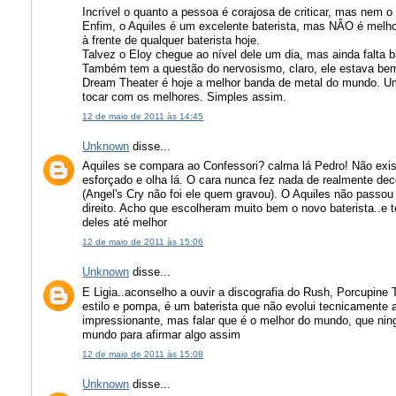
Incrível o quanto a pessoa é corajosa de criticar, mas nem 
Enfim, o Aquiles é um excelente baterista, mas NÂO é melh
à frente de qualquer baterista hoje.
Talvez o Eloy chegue ao nível dele um dia, mas ainda falta b
Também tem a questão do nervosismo, claro, ele estava bem
Dream Theater é hoje a melhor banda de metal do mundo. Uma 
tocar com os melhores. Simples assim.
12 de maio de 2011 às 14:45
Unknown
disse...
Aquiles se compara ao Confessori? calma lá Pedro! Não exi
esforçado e olha lá. O cara nunca fez nada de realmente d
(Angel's Cry não foi ele quem gravou). O Aquiles não passou
direito. Acho que escolheram muito bem o novo baterista..e t
deles até melhor
12 de maio de 2011 às 15:06
Unknown
disse...
E Ligia..aconselho a ouvir a discografia do Rush, Porcupine
estilo e pompa, é um baterista que não evolui tecnicamente a
impressionante, mas falar que é o melhor do mundo, que n
mundo para afirmar algo assim
12 de maio de 2011 às 15:08
Unknown
disse...