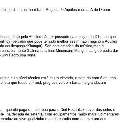
 felipe disse acima é fato. Pegada do Aquiles é uma. A do Dream
icado triste pelo Aquiles não ter passado na seleçao do DT,acho que
ortnoy),percebo que pode ter sido melhor assim,não imagino o Aquiles
do aquiles(angraXhangar)! São dois grandes da música,mas a
u principalmente 3 ali na reta final,Minemann-Mangini-Lang,só podia dar
o,wlw Pedro,boa sorte.
rista cujo nível técnico está muito elevado, o som do cara é de uma
terista que toque um rock progressivo com tamanha grandeza e
 que ele paga o maior pau para o Neil Peart (faz cover dos solos e
Neil na década de setenta, com equipamentos muito mais rudimentares
 reproduz ao vivo igualzinho o cd de estúdio com certeza um dos