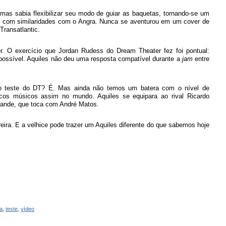
 mas sabia flexibilizar seu modo de guiar as baquetas, tornando-se um
ndas com similaridades com o Angra. Nunca se aventurou em um cover de
Transatlantic.
er. O exercício que Jordan Rudess do Dream Theater fez foi pontual:
possível. Aquiles não deu uma resposta compatível durante a
jam
entre
u no teste do DT? É. Mas ainda não temos um batera com o nível de
cos músicos assim no mundo. Aquiles se equipara ao rival Ricardo
grande, que toca com André Matos.
reira. E a velhice pode trazer um Aquiles diferente do que sabemos hoje
a
,
teste
,
vídeo