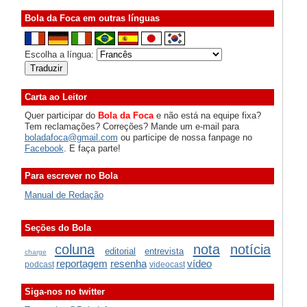
Bola da Foca em outras línguas
Escolha a língua:
Carta ao Leitor
Quer participar do
Bola da Foca
e não está na equipe fixa?
Tem reclamações? Correções? Mande um e-mail para
boladafoca@gmail.com
ou participe de nossa fanpage no
Facebook
. E faça parte!
Para escrever no Bola
Manual de Redação
Seções do Bola
coluna
nota
notícia
editorial
entrevista
charge
reportagem
resenha
vídeo
podcast
videocast
Siga-nos no twitter