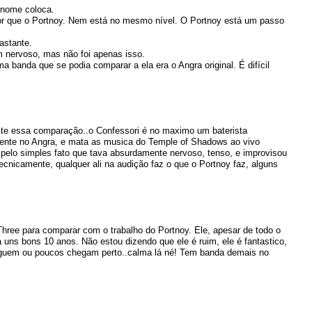
o nome coloca.
or que o Portnoy. Nem está no mesmo nível. O Portnoy está um passo
astante.
 nervoso, mas não foi apenas isso.
banda que se podia comparar a ela era o Angra original. É difícil
ste essa comparação..o Confessori é no maximo um baterista
ecente no Angra, e mata as musica do Temple of Shadows ao vivo
 pelo simples fato que tava absurdamente nervoso, tenso, e improvisou
ecnicamente, qualquer ali na audição faz o que o Portnoy faz, alguns
 Three para comparar com o trabalho do Portnoy. Ele, apesar de todo o
 uns bons 10 anos. Não estou dizendo que ele é ruim, ele é fantastico,
inguem ou poucos chegam perto..calma lá né! Tem banda demais no