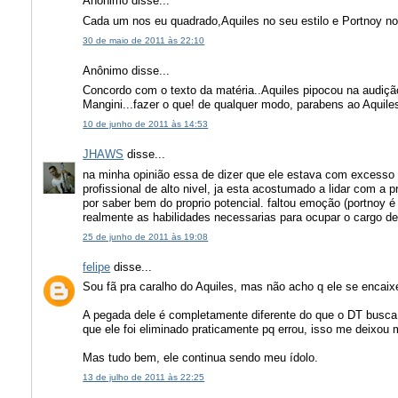
Anônimo disse...
Cada um nos eu quadrado,Aquiles no seu estilo e Portnoy no 
30 de maio de 2011 às 22:10
Anônimo disse...
Concordo com o texto da matéria..Aquiles pipocou na audição 
Mangini...fazer o que! de qualquer modo, parabens ao Aquiles
10 de junho de 2011 às 14:53
JHAWS
disse...
na minha opinião essa de dizer que ele estava com excesso d
profissional de alto nivel, ja esta acostumado a lidar com a 
por saber bem do proprio potencial. faltou emoção (portnoy 
realmente as habilidades necessarias para ocupar o cargo d
25 de junho de 2011 às 19:08
felipe
disse...
Sou fã pra caralho do Aquiles, mas não acho q ele se encaix
A pegada dele é completamente diferente do que o DT busca,
que ele foi eliminado praticamente pq errou, isso me deixou
Mas tudo bem, ele continua sendo meu ídolo.
13 de julho de 2011 às 22:25