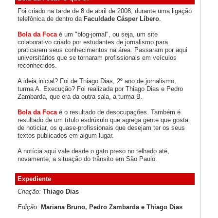
Foi criado na tarde de 8 de abril de 2008, durante uma ligação
telefônica de dentro da
Faculdade Cásper Líbero
.
Bola da Foca
é um "blog-jornal", ou seja, um site
colaborativo criado por estudantes de jornalismo para
praticarem seus conhecimentos na área. Passaram por aqui
universitários que se tornaram profissionais em veículos
reconhecidos.
A ideia inicial? Foi de Thiago Dias, 2º ano de jornalismo,
turma A. Execução? Foi realizada por Thiago Dias e Pedro
Zambarda, que era da outra sala, a turma B.
Bola da Foca
é o resultado de desocupações. Também é
resultado de um título esdrúxulo que agrega gente que gosta
de noticiar, os quase-profissionais que desejam ter os seus
textos publicados em algum lugar.
A notícia aqui vale desde o gato preso no telhado até,
novamente, a situação do trânsito em São Paulo.
Expediente
Criação:
Thiago Dias
Edição:
Mariana Bruno, Pedro Zambarda e Thiago Dias