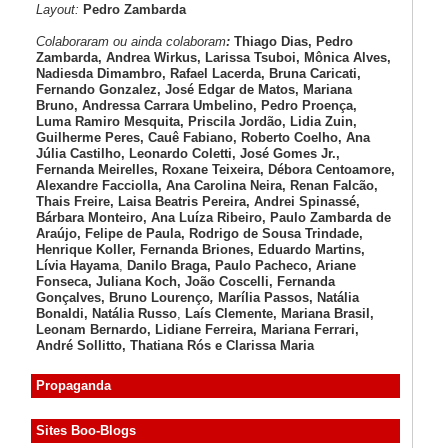
Layout:
Pedro Zambarda
Colaboraram ou ainda colaboram
:
Thiago Dias, Pedro
Zambarda, Andrea Wirkus, Larissa Tsuboi, Mônica Alves,
Nadiesda Dimambro, Rafael Lacerda, Bruna Caricati,
Fernando Gonzalez, José Edgar de Matos, Mariana
Bruno, Andressa Carrara Umbelino, Pedro Proença,
Luma Ramiro Mesquita, Priscila Jordão, Lidia Zuin,
Guilherme Peres, Cauê Fabiano, Roberto Coelho, Ana
Júlia Castilho, Leonardo Coletti, José Gomes Jr.,
Fernanda Meirelles, Roxane Teixeira, Débora Centoamore,
Alexandre Facciolla, Ana Carolina Neira, Renan Falcão,
Thais Freire, Laisa Beatris Pereira, Andrei Spinassé,
Bárbara Monteiro, Ana Luíza
Ribeiro, Paulo Zambarda de
Araújo
, Felipe de Paula, Rodrigo de Sousa Trindade,
Henrique Koller
,
Fernanda Briones, Eduardo Martins,
Lívia Hayama
,
Danilo Braga, Paulo Pacheco
, Ariane
Fonseca, Juliana Koch, João Coscelli
, Fernanda
Gonçalves, Bruno Lourenço
,
Marília Passos,
Natália
Bonaldi
, Natália Russo
,
Laís Clemente,
Mariana Brasil,
Leonam Bernardo,
Lidiane Ferreira,
Mariana Ferrari,
André Sollitto,
Thatiana Rós e Clarissa Maria
Propaganda
Sites Boo-Blogs