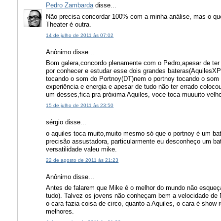
Pedro Zambarda
disse...
Não precisa concordar 100% com a minha análise, mas o que
Theater é outra.
14 de julho de 2011 às 07:02
Anônimo disse...
Bom galera,concordo plenamente com o Pedro,apesar de ter f
por conhecer e estudar esse dois grandes bateras(AquilesXP
tocando o som do Portnoy(DT)nem o portnoy tocando o som 
experiência e energia e apesar de tudo não ter errado coloco
um desses,fica pra próxima Aquiles, voce toca muuuito velh
15 de julho de 2011 às 23:50
sérgio disse...
o aquiles toca muito,muito mesmo só que o portnoy é um bate
precisão assustadora, particularmente eu desconheço um ba
versatilidade valeu mike.
22 de agosto de 2011 às 21:23
Anônimo disse...
Antes de falarem que Mike é o melhor do mundo não esqueçam
tudo). Talvez os jovens não conheçam bem a velocidade de 
o cara fazia coisa de circo, quanto a Aquiles, o cara é show
melhores.