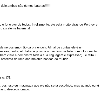
dele,ambos são ótimos bateras!!!!!!!!!!
e foi o pior de todos. Infelizmente, ele está muito atrás de Portnoy e
, excelente baterista!
e nervosismo não da pra engolir. Afinal de contas,ele é um
pressão, tanto pelo fato de possuir um extenso e belo curriculo, quanto
é bem claro e demonstra toda a sua linguagem e expressão) . e faltou
e baterista de uma das maiores bandas do mundo.
e no DT.
 pos isso eu imaginava que ele não seria escolhido, mas quando eu vi
 muito descepicionado.