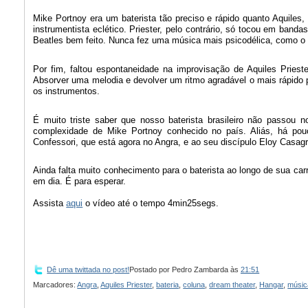
Mike Portnoy era um baterista tão preciso e rápido quanto Aquiles,
instrumentista eclético. Priester, pelo contrário, só tocou em ba
Beatles bem feito. Nunca fez uma música mais psicodélica, como o 
Por fim, faltou espontaneidade na improvisação de Aquiles Priest
Absorver uma melodia e devolver um ritmo agradável o mais rápido 
os instrumentos.
É muito triste saber que nosso baterista brasileiro não passo
complexidade de Mike Portnoy conhecido no país. Aliás, há pou
Confessori, que está agora no Angra, e ao seu discípulo Eloy Casa
Ainda falta muito conhecimento para o baterista ao longo de sua car
em dia. É para esperar.
Assista
aqui
o vídeo até o tempo 4min25segs.
Dê uma twittada no post!
Postado por
Pedro Zambarda
às
21:51
Marcadores:
Angra
,
Aquiles Priester
,
bateria
,
coluna
,
dream theater
,
Hangar
,
músic