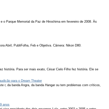
 e o Parque Memorial da Paz de Hiroshima em fevereiro de 2008. Às
ora Abril, PubliFolha, Feb e Objetiva. Câmera: Nikon D80.
ez história. Para ser mais exato, César Cielo Filho fez história. Ele se
 audição para o Dream Theater
ieste r, da banda Angra, da banda Hangar ou tem problemas com críticos,
79 anos
oi vice-presidente dos dois governos Lula, entre 2002 e 2005 e entre