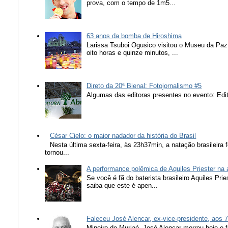
prova, com o tempo de 1m5...
63 anos da bomba de Hiroshima
Larissa Tsuboi Ogusico visitou o Museu da Paz
oito horas e quinze minutos, ...
Direto da 20ª Bienal: Fotojornalismo #5
Algumas das editoras presentes no evento: Edit
César Cielo: o maior nadador da história do Brasil
Nesta última sexta-feira, às 23h37min, a natação brasileira f
tornou...
A performance polêmica de Aquiles Priester na
Se você é fã do baterista brasileiro Aquiles Pr
saiba que este é apen...
Faleceu José Alencar, ex-vice-presidente, aos 
Mineiro de Muriaé, José Alencar morreu hoje e f