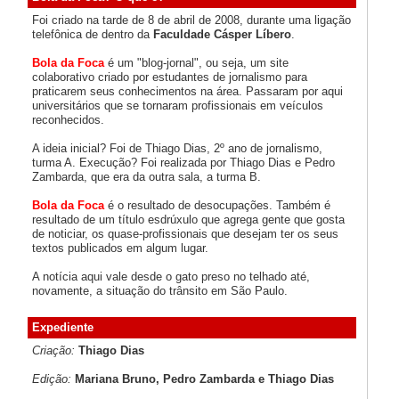
Foi criado na tarde de 8 de abril de 2008, durante uma ligação
telefônica de dentro da
Faculdade Cásper Líbero
.
Bola da Foca
é um "blog-jornal", ou seja, um site
colaborativo criado por estudantes de jornalismo para
praticarem seus conhecimentos na área. Passaram por aqui
universitários que se tornaram profissionais em veículos
reconhecidos.
A ideia inicial? Foi de Thiago Dias, 2º ano de jornalismo,
turma A. Execução? Foi realizada por Thiago Dias e Pedro
Zambarda, que era da outra sala, a turma B.
Bola da Foca
é o resultado de desocupações. Também é
resultado de um título esdrúxulo que agrega gente que gosta
de noticiar, os quase-profissionais que desejam ter os seus
textos publicados em algum lugar.
A notícia aqui vale desde o gato preso no telhado até,
novamente, a situação do trânsito em São Paulo.
Expediente
Criação:
Thiago Dias
Edição:
Mariana Bruno, Pedro Zambarda e Thiago Dias