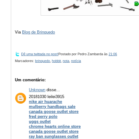
Via
Blog de Brinquedo
Dê uma twittada no post!
Postado por
Pedro Zambarda
às
21:06
Marcadores:
brinquedo
,
hobbit
,
nota
,
notícia
Um comentário:
Unknown
disse...
20181030 leilei3915
nike air huarache
mulberry handbags sale
canada goose outlet store
fred perry polo
uggs outlet
chrome hearts online store
canada goose outlet store
ray ban sunglasses outlet