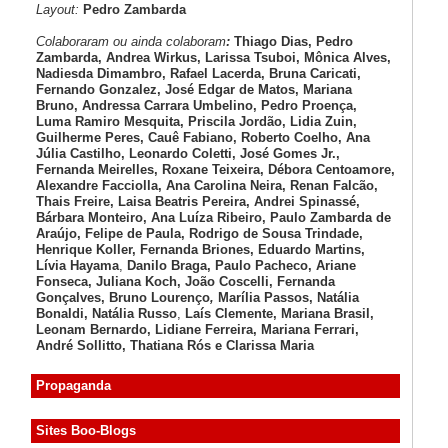
Layout:
Pedro Zambarda
Colaboraram ou ainda colaboram
:
Thiago Dias, Pedro
Zambarda, Andrea Wirkus, Larissa Tsuboi, Mônica Alves,
Nadiesda Dimambro, Rafael Lacerda, Bruna Caricati,
Fernando Gonzalez, José Edgar de Matos, Mariana
Bruno, Andressa Carrara Umbelino, Pedro Proença,
Luma Ramiro Mesquita, Priscila Jordão, Lidia Zuin,
Guilherme Peres, Cauê Fabiano, Roberto Coelho, Ana
Júlia Castilho, Leonardo Coletti, José Gomes Jr.,
Fernanda Meirelles, Roxane Teixeira, Débora Centoamore,
Alexandre Facciolla, Ana Carolina Neira, Renan Falcão,
Thais Freire, Laisa Beatris Pereira, Andrei Spinassé,
Bárbara Monteiro, Ana Luíza
Ribeiro, Paulo Zambarda de
Araújo
, Felipe de Paula, Rodrigo de Sousa Trindade,
Henrique Koller
,
Fernanda Briones, Eduardo Martins,
Lívia Hayama
,
Danilo Braga, Paulo Pacheco
, Ariane
Fonseca, Juliana Koch, João Coscelli
, Fernanda
Gonçalves, Bruno Lourenço
,
Marília Passos,
Natália
Bonaldi
, Natália Russo
,
Laís Clemente,
Mariana Brasil,
Leonam Bernardo,
Lidiane Ferreira,
Mariana Ferrari,
André Sollitto,
Thatiana Rós e Clarissa Maria
Propaganda
Sites Boo-Blogs