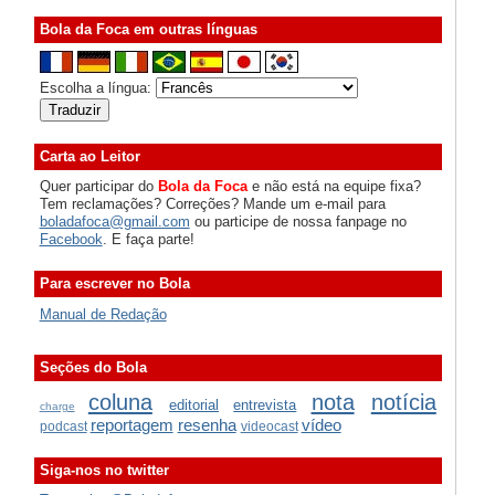
Bola da Foca em outras línguas
Escolha a língua:
Carta ao Leitor
Quer participar do
Bola da Foca
e não está na equipe fixa?
Tem reclamações? Correções? Mande um e-mail para
boladafoca@gmail.com
ou participe de nossa fanpage no
Facebook
. E faça parte!
Para escrever no Bola
Manual de Redação
Seções do Bola
coluna
nota
notícia
editorial
entrevista
charge
reportagem
resenha
vídeo
podcast
videocast
Siga-nos no twitter