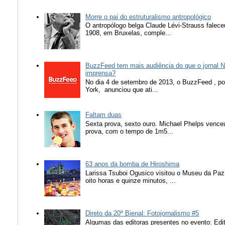
Morre o pai do estruturalismo antropológico
O antropólogo belga Claude Lévi-Strauss falece
1908, em Bruxelas, comple...
BuzzFeed tem mais audiência do que o jornal N
imprensa?
No dia 4 de setembro de 2013, o BuzzFeed , popu
York, anunciou que ati...
Faltam duas
Sexta prova, sexto ouro. Michael Phelps vence
prova, com o tempo de 1m5...
63 anos da bomba de Hiroshima
Larissa Tsuboi Ogusico visitou o Museu da Paz
oito horas e quinze minutos, ...
Direto da 20ª Bienal: Fotojornalismo #5
Algumas das editoras presentes no evento: Edit