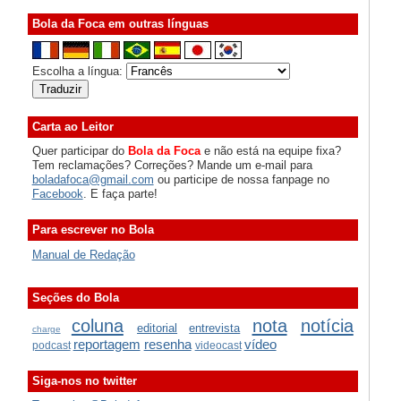
Bola da Foca em outras línguas
Escolha a língua:
Carta ao Leitor
Quer participar do
Bola da Foca
e não está na equipe fixa?
Tem reclamações? Correções? Mande um e-mail para
boladafoca@gmail.com
ou participe de nossa fanpage no
Facebook
. E faça parte!
Para escrever no Bola
Manual de Redação
Seções do Bola
coluna
nota
notícia
editorial
entrevista
charge
reportagem
resenha
vídeo
podcast
videocast
Siga-nos no twitter