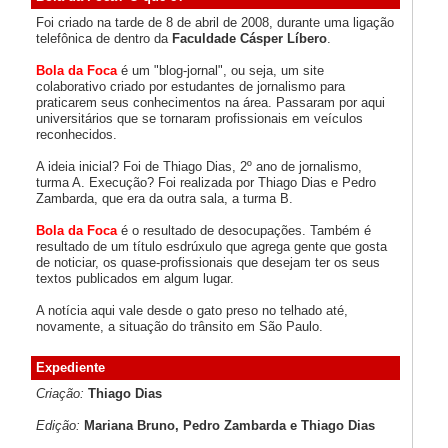
Foi criado na tarde de 8 de abril de 2008, durante uma ligação
telefônica de dentro da
Faculdade Cásper Líbero
.
Bola da Foca
é um "blog-jornal", ou seja, um site
colaborativo criado por estudantes de jornalismo para
praticarem seus conhecimentos na área. Passaram por aqui
universitários que se tornaram profissionais em veículos
reconhecidos.
A ideia inicial? Foi de Thiago Dias, 2º ano de jornalismo,
turma A. Execução? Foi realizada por Thiago Dias e Pedro
Zambarda, que era da outra sala, a turma B.
Bola da Foca
é o resultado de desocupações. Também é
resultado de um título esdrúxulo que agrega gente que gosta
de noticiar, os quase-profissionais que desejam ter os seus
textos publicados em algum lugar.
A notícia aqui vale desde o gato preso no telhado até,
novamente, a situação do trânsito em São Paulo.
Expediente
Criação:
Thiago Dias
Edição:
Mariana Bruno, Pedro Zambarda e Thiago Dias