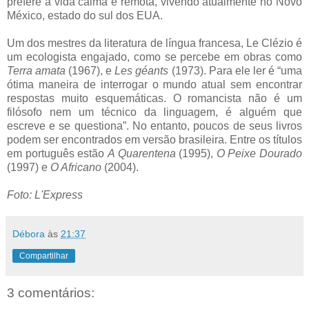
prefere a vida calma e remota, vivendo atualmente no Novo
México, estado do sul dos EUA.
Um dos mestres da literatura de língua francesa, Le Clézio é
um ecologista engajado, como se percebe em obras como
Terra amata
(1967), e
Les géants
(1973). Para ele ler é “uma
ótima maneira de interrogar o mundo atual sem encontrar
respostas muito esquemáticas. O romancista não é um
filósofo nem um técnico da linguagem, é alguém que
escreve e se questiona”. No entanto, poucos de seus livros
podem ser encontrados em versão brasileira. Entre os títulos
em português estão
A Quarentena
(1995),
O Peixe Dourado
(1997) e
O Africano
(2004).
Foto: L'Express
Débora
às
21:37
Compartilhar
3 comentários: