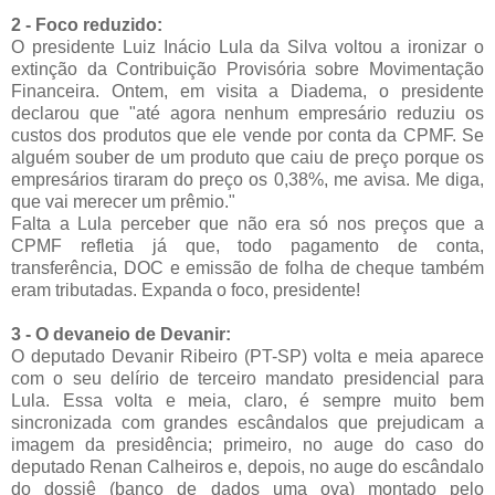
2 - Foco reduzido:
O presidente Luiz Inácio Lula da Silva voltou a ironizar o
extinção da Contribuição Provisória sobre Movimentação
Financeira. Ontem, em visita a Diadema, o presidente
declarou que "até agora nenhum empresário reduziu os
custos dos produtos que ele vende por conta da CPMF. Se
alguém souber de um produto que caiu de preço porque os
empresários tiraram do preço os 0,38%, me avisa. Me diga,
que vai merecer um prêmio."
Falta a Lula perceber que não era só nos preços que a
CPMF refletia já que, todo pagamento de conta,
transferência, DOC e emissão de folha de cheque também
eram tributadas. Expanda o foco, presidente!
3 - O devaneio de Devanir:
O deputado Devanir Ribeiro (PT-SP) volta e meia aparece
com o seu delírio de terceiro mandato presidencial para
Lula. Essa volta e meia, claro, é sempre muito bem
sincronizada com grandes escândalos que prejudicam a
imagem da presidência; primeiro, no auge do caso do
deputado Renan Calheiros e, depois, no auge do escândalo
do dossiê (banco de dados uma ova) montado pelo