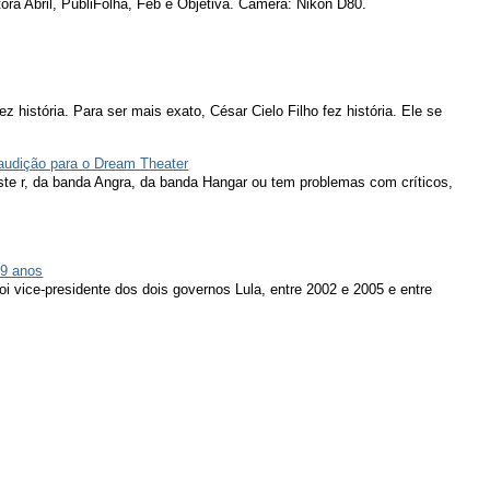
ora Abril, PubliFolha, Feb e Objetiva. Câmera: Nikon D80.
ez história. Para ser mais exato, César Cielo Filho fez história. Ele se
 audição para o Dream Theater
ieste r, da banda Angra, da banda Hangar ou tem problemas com críticos,
79 anos
oi vice-presidente dos dois governos Lula, entre 2002 e 2005 e entre