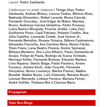
Layout:
Pedro Zambarda
Colaboraram ou ainda colaboram
:
Thiago Dias, Pedro
Zambarda, Andrea Wirkus, Larissa Tsuboi, Mônica Alves,
Nadiesda Dimambro, Rafael Lacerda, Bruna Caricati,
Fernando Gonzalez, José Edgar de Matos, Mariana
Bruno, Andressa Carrara Umbelino, Pedro Proença,
Luma Ramiro Mesquita, Priscila Jordão, Lidia Zuin,
Guilherme Peres, Cauê Fabiano, Roberto Coelho, Ana
Júlia Castilho, Leonardo Coletti, José Gomes Jr.,
Fernanda Meirelles, Roxane Teixeira, Débora Centoamore,
Alexandre Facciolla, Ana Carolina Neira, Renan Falcão,
Thais Freire, Laisa Beatris Pereira, Andrei Spinassé,
Bárbara Monteiro, Ana Luíza
Ribeiro, Paulo Zambarda de
Araújo
, Felipe de Paula, Rodrigo de Sousa Trindade,
Henrique Koller
,
Fernanda Briones, Eduardo Martins,
Lívia Hayama
,
Danilo Braga, Paulo Pacheco
, Ariane
Fonseca, Juliana Koch, João Coscelli
, Fernanda
Gonçalves, Bruno Lourenço
,
Marília Passos,
Natália
Bonaldi
, Natália Russo
,
Laís Clemente,
Mariana Brasil,
Leonam Bernardo,
Lidiane Ferreira,
Mariana Ferrari,
André Sollitto,
Thatiana Rós e Clarissa Maria
Propaganda
Sites Boo-Blogs