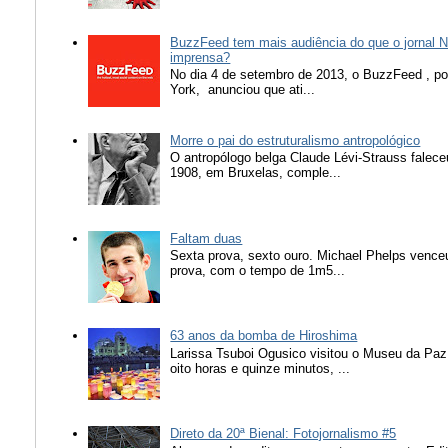
BuzzFeed tem mais audiência do que o jornal N
imprensa?
No dia 4 de setembro de 2013, o BuzzFeed , popu
York, anunciou que ati...
Morre o pai do estruturalismo antropológico
O antropólogo belga Claude Lévi-Strauss falece
1908, em Bruxelas, comple...
Faltam duas
Sexta prova, sexto ouro. Michael Phelps vence
prova, com o tempo de 1m5...
63 anos da bomba de Hiroshima
Larissa Tsuboi Ogusico visitou o Museu da Paz
oito horas e quinze minutos, ...
Direto da 20ª Bienal: Fotojornalismo #5