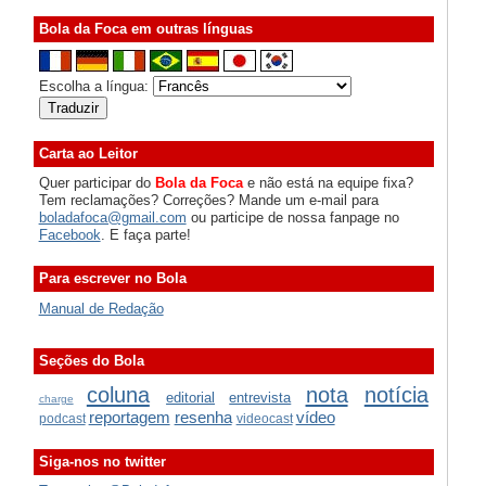
Bola da Foca em outras línguas
Escolha a língua:
Carta ao Leitor
Quer participar do
Bola da Foca
e não está na equipe fixa?
Tem reclamações? Correções? Mande um e-mail para
boladafoca@gmail.com
ou participe de nossa fanpage no
Facebook
. E faça parte!
Para escrever no Bola
Manual de Redação
Seções do Bola
coluna
nota
notícia
editorial
entrevista
charge
reportagem
resenha
vídeo
podcast
videocast
Siga-nos no twitter