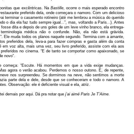
 bonitas que excêntricas. Na
Bastille
, ocorre o mais esperado encontro
restaurante preferido dela, onde começara o namoro. Com um delicioso
vai terminar o casamento rotineiro (até me lembrou a música do querido
do o dia ela faz tudo sempre igual...”, mas, voltando a Paris...). Antes
 fosse dita e depois de uns goles de um leve vinho branco, ela entrega-
terminologia médica não o confunde. Não, ela não está grávida.
l”. Ele muda todos os planos naquele segundo. Termina com a amante,
tos preferidos dela, leva-a para fazer compras e gasta além da conta
ê em voz alta, mais uma vez, seu livro preferido, assiste com ela aos
s preferidos no cinema. “E de tanto se comportar como apaixonado, se
de novo”.
le e começa: “Escute. Há momentos em que a vida exige mudanças.
 Mas agora o verão acabou. Perdemos o nosso outono. E, de repente,
a neve nos surpreendeu. Se dormimos na neve, não sentimos a morte
fazia parte dela e dele, desde que se conheceram e todo o namoro. A
s. Observação: ele é deficiente visual e ela, atriz.
tei demais por aqui. Dá pra notar que
j’ai aimé
Paris Je T’Aime.