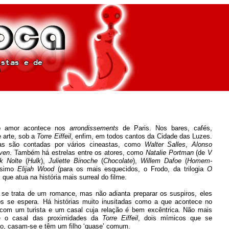
 o amor acontece nos
arrondissements
de Paris. Nos bares, cafés,
e arte, sob a
Torre Eiffeil
, enfim, em todos cantos da Cidade das Luzes.
ias são contadas por vários cineastas, como
Walter Salles
,
Alonso
ven
. Também há estrelas entre os atores, como
Natalie Portman
(de
V
k Nolte
(
Hulk
),
Juliette Binoche
(
Chocolate
),
Willem Dafoe
(
Homem-
ssimo
Elijah Wood
(para os mais esquecidos, o Frodo, da trilogia
O
, que atua na história mais surreal do filme.
 se trata de um romance, mas não adianta preparar os suspiros, eles
 se espera. Há histórias muito inusitadas como a que acontece no
 com um turista e um casal cuja relação é bem excêntrica. Não mais
ue o casal das proximidades da
Torre Eiffeil
, dois mímicos que se
o, casam-se e têm um filho ‘quase’ comum.