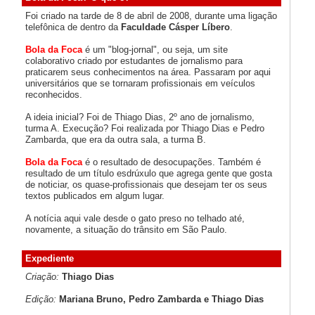
Foi criado na tarde de 8 de abril de 2008, durante uma ligação
telefônica de dentro da
Faculdade Cásper Líbero
.
Bola da Foca
é um "blog-jornal", ou seja, um site
colaborativo criado por estudantes de jornalismo para
praticarem seus conhecimentos na área. Passaram por aqui
universitários que se tornaram profissionais em veículos
reconhecidos.
A ideia inicial? Foi de Thiago Dias, 2º ano de jornalismo,
turma A. Execução? Foi realizada por Thiago Dias e Pedro
Zambarda, que era da outra sala, a turma B.
Bola da Foca
é o resultado de desocupações. Também é
resultado de um título esdrúxulo que agrega gente que gosta
de noticiar, os quase-profissionais que desejam ter os seus
textos publicados em algum lugar.
A notícia aqui vale desde o gato preso no telhado até,
novamente, a situação do trânsito em São Paulo.
Expediente
Criação:
Thiago Dias
Edição:
Mariana Bruno, Pedro Zambarda e Thiago Dias