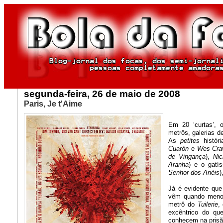
segunda-feira, 26 de maio de 2008
Paris, Je t'Aime
Em 20 ‘curtas’,
metrôs, galerias d
As
petites
histór
Cuarón
e
Wes Cra
de Vingança
),
Nic
Aranha
) e o gatí
Senhor dos Anéis
)
Já é evidente que
vêm quando menos
metrô do
Tuilerie
,
excêntrico do q
conhecem na prisã