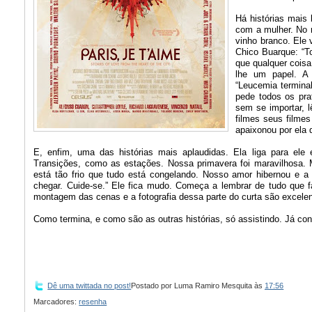
Há histórias mais
com a mulher. No 
vinho branco. Ele 
Chico Buarque: “To
que qualquer coisa
lhe um papel. A 
“Leucemia termina
pede todos os pra
sem se importar, l
filmes seus filme
apaixonou por ela 
E, enfim, uma das histórias mais aplaudidas. Ela liga para e
Transições, como as estações. Nossa primavera foi maravilhosa.
está tão frio que tudo está congelando. Nosso amor hibernou e 
chegar. Cuide-se.” Ele fica mudo. Começa a lembrar de tudo que 
montagem das cenas e a fotografia dessa parte do curta são excelente
Como termina, e como são as outras histórias, só assistindo. Já con
Dê uma twittada no post!
Postado por
Luma Ramiro Mesquita
às
17:56
Marcadores:
resenha