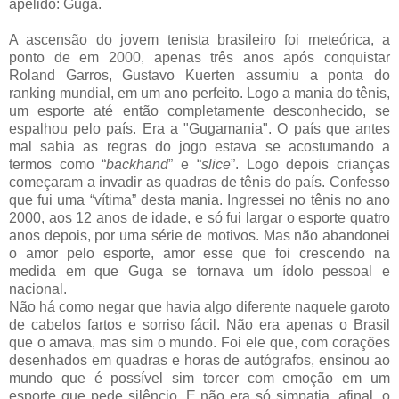
apelido: Guga.
A ascensão do jovem tenista brasileiro foi meteórica, a
ponto de em 2000, apenas três anos após conquistar
Roland Garros, Gustavo Kuerten assumiu a ponta do
ranking mundial, em um ano perfeito. Logo a mania do tênis,
um esporte até então completamente desconhecido, se
espalhou pelo país. Era a "Gugamania". O país que antes
mal sabia as regras do jogo estava se acostumando a
termos como “
backhand
” e “
slice
”. Logo depois crianças
começaram a invadir as quadras de tênis do país. Confesso
que fui uma “vítima” desta mania. Ingressei no tênis no ano
2000, aos 12 anos de idade, e só fui largar o esporte quatro
anos depois, por uma série de motivos. Mas não abandonei
o amor pelo esporte, amor esse que foi crescendo na
medida em que Guga se tornava um ídolo pessoal e
nacional.
Não há como negar que havia algo diferente naquele garoto
de cabelos fartos e sorriso fácil. Não era apenas o Brasil
que o amava, mas sim o mundo. Foi ele que, com corações
desenhados em quadras e horas de autógrafos, ensinou ao
mundo que é possível sim torcer com emoção em um
esporte que pede silêncio. E não era só simpatia, afinal, o