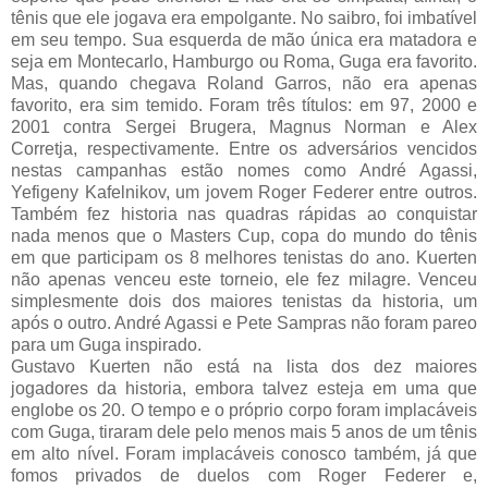
tênis que ele jogava era empolgante. No saibro, foi imbatível
em seu tempo. Sua esquerda de mão única era matadora e
seja em Montecarlo, Hamburgo ou Roma, Guga era favorito.
Mas, quando chegava Roland Garros, não era apenas
favorito, era sim temido. Foram três títulos: em 97, 2000 e
2001 contra Sergei Brugera, Magnus Norman e Alex
Corretja, respectivamente. Entre os adversários vencidos
nestas campanhas estão nomes como André Agassi,
Yefigeny Kafelnikov, um jovem Roger Federer entre outros.
Também fez historia nas quadras rápidas ao conquistar
nada menos que o Masters Cup, copa do mundo do tênis
em que participam os 8 melhores tenistas do ano. Kuerten
não apenas venceu este torneio, ele fez milagre. Venceu
simplesmente dois dos maiores tenistas da historia, um
após o outro. André Agassi e Pete Sampras não foram pareo
para um Guga inspirado.
Gustavo Kuerten não está na lista dos dez maiores
jogadores da historia, embora talvez esteja em uma que
englobe os 20. O tempo e o próprio corpo foram implacáveis
com Guga, tiraram dele pelo menos mais 5 anos de um tênis
em alto nível. Foram implacáveis conosco também, já que
fomos privados de duelos com Roger Federer e,