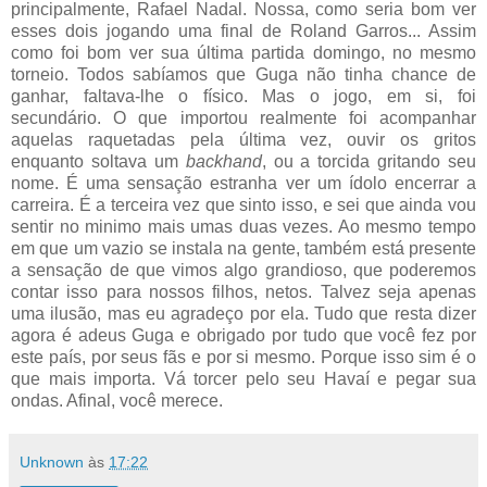
principalmente, Rafael Nadal. Nossa, como seria bom ver
esses dois jogando uma final de Roland Garros... Assim
como foi bom ver sua última partida domingo, no mesmo
torneio. Todos sabíamos que Guga não tinha chance de
ganhar, faltava-lhe o físico. Mas o jogo, em si, foi
secundário. O que importou realmente foi acompanhar
aquelas raquetadas pela última vez, ouvir os gritos
enquanto soltava um
backhand
, ou a torcida gritando seu
nome. É uma sensação estranha ver um ídolo encerrar a
carreira. É a terceira vez que sinto isso, e sei que ainda vou
sentir no minimo mais umas duas vezes. Ao mesmo tempo
em que um vazio se instala na gente, também está presente
a sensação de que vimos algo grandioso, que poderemos
contar isso para nossos filhos, netos. Talvez seja apenas
uma ilusão, mas eu agradeço por ela. Tudo que resta dizer
agora é adeus Guga e obrigado por tudo que você fez por
este país, por seus fãs e por si mesmo. Porque isso sim é o
que mais importa. Vá torcer pelo seu Havaí e pegar sua
ondas. Afinal, você merece.
Unknown
às
17:22