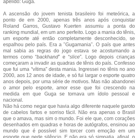
apelido: Guga.
A ascensão do jovem tenista brasileiro foi meteórica, a
ponto de em 2000, apenas três anos após conquistar
Roland Garros, Gustavo Kuerten assumiu a ponta do
ranking mundial, em um ano perfeito. Logo a mania do tênis,
um esporte até então completamente desconhecido, se
espalhou pelo país. Era a "Gugamania". O país que antes
mal sabia as regras do jogo estava se acostumando a
termos como “
backhand
” e “
slice
”. Logo depois crianças
começaram a invadir as quadras de tênis do país. Confesso
que fui uma “vítima” desta mania. Ingressei no tênis no ano
2000, aos 12 anos de idade, e só fui largar o esporte quatro
anos depois, por uma série de motivos. Mas não abandonei
o amor pelo esporte, amor esse que foi crescendo na
medida em que Guga se tornava um ídolo pessoal e
nacional.
Não há como negar que havia algo diferente naquele garoto
de cabelos fartos e sorriso fácil. Não era apenas o Brasil
que o amava, mas sim o mundo. Foi ele que, com corações
desenhados em quadras e horas de autógrafos, ensinou ao
mundo que é possível sim torcer com emoção em um
esporte que pede silêncio. E não era só simpatia, afinal, o