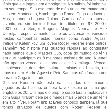
tênis que ele jogava era empolgante. No saibro, foi imbatível
em seu tempo. Sua esquerda de mão única era matadora e
seja em Montecarlo, Hamburgo ou Roma, Guga era favorito.
Mas, quando chegava Roland Garros, não era apenas
favorito, era sim temido. Foram três títulos: em 97, 2000 e
2001 contra Sergei Brugera, Magnus Norman e Alex
Corretja, respectivamente. Entre os adversários vencidos
nestas campanhas estão nomes como André Agassi,
Yefigeny Kafelnikov, um jovem Roger Federer entre outros.
Também fez historia nas quadras rápidas ao conquistar
nada menos que o Masters Cup, copa do mundo do tênis
em que participam os 8 melhores tenistas do ano. Kuerten
não apenas venceu este torneio, ele fez milagre. Venceu
simplesmente dois dos maiores tenistas da historia, um
após o outro. André Agassi e Pete Sampras não foram pareo
para um Guga inspirado.
Gustavo Kuerten não está na lista dos dez maiores
jogadores da historia, embora talvez esteja em uma que
englobe os 20. O tempo e o próprio corpo foram implacáveis
com Guga, tiraram dele pelo menos mais 5 anos de um tênis
em alto nível. Foram implacáveis conosco também, já que
fomos privados de duelos com Roger Federer e,