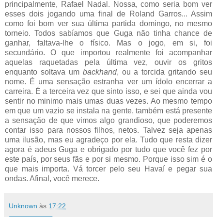
principalmente, Rafael Nadal. Nossa, como seria bom ver
esses dois jogando uma final de Roland Garros... Assim
como foi bom ver sua última partida domingo, no mesmo
torneio. Todos sabíamos que Guga não tinha chance de
ganhar, faltava-lhe o físico. Mas o jogo, em si, foi
secundário. O que importou realmente foi acompanhar
aquelas raquetadas pela última vez, ouvir os gritos
enquanto soltava um
backhand
, ou a torcida gritando seu
nome. É uma sensação estranha ver um ídolo encerrar a
carreira. É a terceira vez que sinto isso, e sei que ainda vou
sentir no minimo mais umas duas vezes. Ao mesmo tempo
em que um vazio se instala na gente, também está presente
a sensação de que vimos algo grandioso, que poderemos
contar isso para nossos filhos, netos. Talvez seja apenas
uma ilusão, mas eu agradeço por ela. Tudo que resta dizer
agora é adeus Guga e obrigado por tudo que você fez por
este país, por seus fãs e por si mesmo. Porque isso sim é o
que mais importa. Vá torcer pelo seu Havaí e pegar sua
ondas. Afinal, você merece.
Unknown
às
17:22