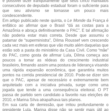
é possível dizer tranqüilamente que seus cinco mandatos
consecutivos de deputado estadual foram o suficiente para
que seu ativismo se tornasse um pouco mais
condescendente.
Em artigo publicado neste quinta, o
Le Monde
da França é
enfático ao afirmar que o Brasil “dá as costas para a
Amazônia e abraça definitivamente o PAC”. E tal afirmação
não poderia estar mais correta. Desde que assumiu o
patamar de “superministra”, Dilma Roussef vem crescendo
cada vez mais em esferas que vão muito além daquelas que
estão sob a pasta do ministério da Casa Civil. Como “mãe”
do PAC, como gosta de afirmar Lula, Dilma começa aos
poucos a tomar as rédeas do crescimento industrial
brasileiro, firmando assim uma postura de liderança visando
uma rápida expansão econômica, que garantiria muitos
pontos na corrida presidencial de 2010. Pode-se dizer sim
que o PAC, apesar de necessário e extremamente bem
arquitetado com a iniciativa privada, surge como uma
jogada que tende a uma consequência eleitoral. O PT
passa de partido sem candidato a favorito nas eleições de
2010, e Marina Silva atrapalhava tais planos.
Em sua carta de demissão, que irritou profundamente o
presidente Lula, Marina disse não se sentir mais útil ao