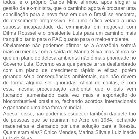
todos, e o próprio Carlos Minc afirmou, após elogiar a
gestão da ex-ministra, que o caminho agora é procurar uma
conciliação para a nova fase em que o Brasil se encontra,
de crescimento progressivo. Foi uma crítica velada a uma
suposta incapacidade da ex-ministra em negociar com
Dilma Roussef e o presidente Lula para um caminho mais
tranqüilo, tanto para o PAC quanto para o meio-ambiente.
Obviamente não podemos afirmar se a Amazônia sofrerá
mais ou menos com a saída de Marina Silva, mas afirma-se
que um plano de defesa ambiental não é mais prioridade no
Governo Lula. Governo este que parece ter se deslumbrado
com um plano de crescimento rápido e eficaz, porém
gerando séria consequências ambientais, que não devem
de forma alguma ser ignoradas. Afinal de contas, é com
essa mesma preocupação ambiental que o país vem
lucrando, aumentando cada vez mais a exportação do
biocombustível brasileiro, fechando acordos internacionais
e ganhando uma boa fama mundial.
Apesar disso, não podemos esquecer também daquele trio
de pessoas que se reuniram no Acre em 1984, fechando
madeireiras e clamando por uma solução para a floresta.
Quem eram elas? Chico Mendes, Marina Silva e Luiz Inácio
Lula da Silva.