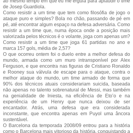
ao mesmo tempo em que eu me erguia para aplaudir o time
de Josep Guardiola.
Como resistir a um time que tem como filosófia de jogo o
ataque puro e simples? Bola no chão, passando de pé em
pé, até encontrar algum espaço na defesa adversária. Como
resistir a um time que, numa época onde a posição mais
valorizada pelos técnicos é o volante, joga com apenas um?
Como resistir a um time que joga 61 partidas no ano e
marca 157 gols, média de 2,57?
O que ocorreu ontem foi o duelo entre a melhor defesa do
mundo, armada como um muro intransponível por Alex
Ferguson, e que encontra nas figuras de Cristiano Ronaldo
e Rooney sua válvula de escape para o ataque, contra o
melhor ataque do mundo, um time armado de forma que
90% dos técnicos atuais considerariam suicida, baseada
não apenas no talento sobrenatural de Messi, mas também
na genialidade de Iniesta, na eficiência de Eto’o e na
experiência de um Henry que nunca deixou de ser
encantador. Atrás, uma defesa que era considerada
inconstante, que encontra apenas em Puyol uma âncora
sustentável.
O Barcelona da temporada 2008/09 entrou para a história
como o Barcelona mais vitorioso da história, conquistando a