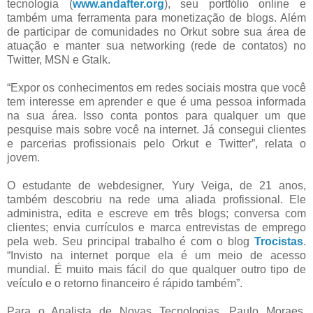
tecnologia (
www.andafter.org
), seu portfólio online e
também uma ferramenta para monetização de blogs. Além
de participar de comunidades no Orkut sobre sua área de
atuação e manter sua networking (rede de contatos) no
Twitter, MSN e Gtalk.
“Expor os conhecimentos em redes sociais mostra que você
tem interesse em aprender e que é uma pessoa informada
na sua área. Isso conta pontos para qualquer um que
pesquise mais sobre você na internet. Já consegui clientes
e parcerias profissionais pelo Orkut e Twitter”, relata o
jovem.
O estudante de webdesigner, Yury Veiga, de 21 anos,
também descobriu na rede uma aliada profissional. Ele
administra, edita e escreve em três blogs; conversa com
clientes; envia currículos e marca entrevistas de emprego
pela web. Seu principal trabalho é com o blog
Trocistas
.
“Invisto na internet porque ela é um meio de acesso
mundial. É muito mais fácil do que qualquer outro tipo de
veículo e o retorno financeiro é rápido também”.
Para o Analista de Novas Tecnologias, Paulo Moraes,