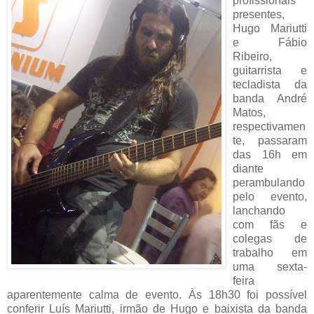
profissionais
presentes,
Hugo Mariutti
e Fábio
Ribeiro,
guitarrista e
tecladista da
banda André
Matos,
respectivamen
te, passaram
das 16h em
diante
perambulando
pelo evento,
lanchando
com fãs e
colegas de
trabalho em
uma sexta-
feira
aparentemente calma de evento. Às 18h30 foi possível
conferir Luís Mariutti, irmão de Hugo e baixista da banda