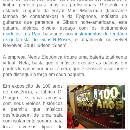
timbre perfeito para músicos profissionais. Presente no
estande conjunto da Royal Music/Musicman (fabricante
famosa de contrabaixos) e da Epiphone, indústria de
guitarras que pertence a Gibson norte-americana, esta
guitarra elétrica dividia espaço com os instrumentos
modelos Les Paul
baseados nos
instrumentos do lendário
ex-guitarrista do Guns´N´Roses
, e atualmente no Velvet
Revolver, Saul Hudson “Slash”.
A empresa Nenis Eletrônica trouxe uma bateria totalmente
virtual. Nela, basta que o músico execute as batidas em
pontos filmados por uma câmera, que é sensível o suficiente
para distinguir a força em cada baqueta.
Em exposição de 100 anos
de existência, a fábrica Di
Giorgio fez uma amostra
com seus violões históricos
e permitiu que músicos
desfrutassem de uma sala
com isolamento sonoro, para
tocar diversos tipos de