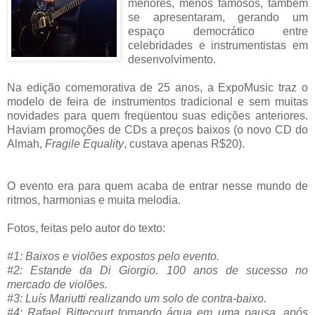
menores, menos famosos, também
se apresentaram, gerando um
espaço democrático entre
celebridades e instrumentistas em
desenvolvimento.
Na edição comemorativa de 25 anos, a ExpoMusic traz o
modelo de feira de instrumentos tradicional e sem muitas
novidades para quem freqüentou suas edições anteriores.
Haviam promoções de CDs a preços baixos (o novo CD do
Almah,
Fragile Equality
, custava apenas R$20).
O evento era para quem acaba de entrar nesse mundo de
ritmos, harmonias e muita melodia.
Fotos, feitas pelo autor do texto:
#1: Baixos e violões expostos pelo evento.
#2: Estande da Di Giorgio. 100 anos de sucesso no
mercado de violões.
#3: Luís Mariutti realizando um solo de contra-baixo.
#4: Rafael Bittecourt tomando água em uma pausa, após