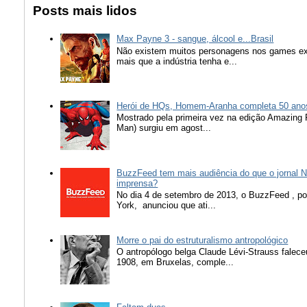
Posts mais lidos
Max Payne 3 - sangue, álcool e...Brasil
Não existem muitos personagens nos games ex
mais que a indústria tenha e...
Herói de HQs, Homem-Aranha completa 50 ano
Mostrado pela primeira vez na edição Amazing
Man) surgiu em agost...
BuzzFeed tem mais audiência do que o jornal N
imprensa?
No dia 4 de setembro de 2013, o BuzzFeed , popu
York, anunciou que ati...
Morre o pai do estruturalismo antropológico
O antropólogo belga Claude Lévi-Strauss falece
1908, em Bruxelas, comple...