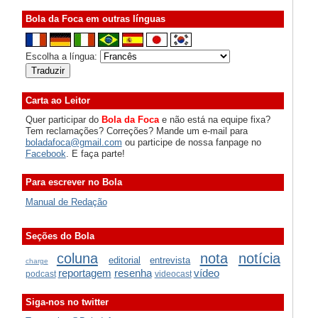
Bola da Foca em outras línguas
Escolha a língua:
Carta ao Leitor
Quer participar do
Bola da Foca
e não está na equipe fixa?
Tem reclamações? Correções? Mande um e-mail para
boladafoca@gmail.com
ou participe de nossa fanpage no
Facebook
. E faça parte!
Para escrever no Bola
Manual de Redação
Seções do Bola
coluna
nota
notícia
editorial
entrevista
charge
reportagem
resenha
vídeo
podcast
videocast
Siga-nos no twitter