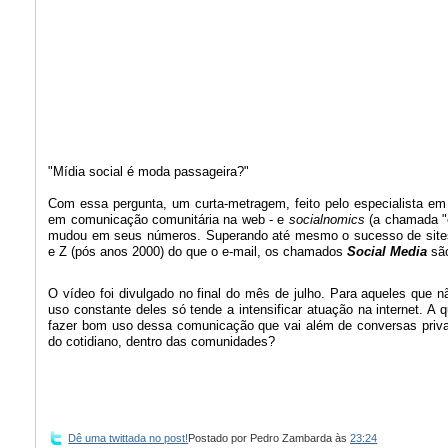
"Mídia social é moda passageira?"
Com essa pergunta, um curta-metragem, feito pelo especialista em
em comunicação comunitária na web - e
socialnomics
(a chamada "e
mudou em seus números. Superando até mesmo o sucesso de sites 
e Z (pós anos 2000) do que o e-mail, os chamados
Social Media
são
O vídeo foi divulgado no final do mês de julho. Para aqueles que n
uso constante deles só tende a intensificar atuação na internet. 
fazer bom uso dessa comunicação que vai além de conversas privad
do cotidiano, dentro das comunidades?
Dê uma twittada no post!
Postado por
Pedro Zambarda
às
23:24