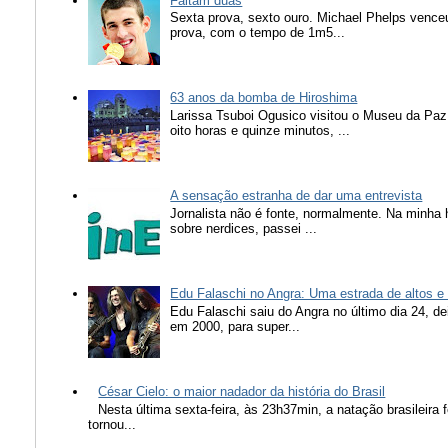
Faltam duas
Sexta prova, sexto ouro. Michael Phelps vence
prova, com o tempo de 1m5...
63 anos da bomba de Hiroshima
Larissa Tsuboi Ogusico visitou o Museu da Paz
oito horas e quinze minutos, ...
A sensação estranha de dar uma entrevista
Jornalista não é fonte, normalmente. Na minha 
sobre nerdices, passei ...
Edu Falaschi no Angra: Uma estrada de altos e
Edu Falaschi saiu do Angra no último dia 24, d
em 2000, para super...
César Cielo: o maior nadador da história do Brasil
Nesta última sexta-feira, às 23h37min, a natação brasileira f
tornou...