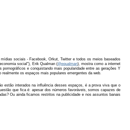
 mídias sociais
- Facebook, Orkut, Twitter e todos os meios baseados
conomia social"), Erik Qualman (
@equalman
), mostra como a internet
pornográficos e conquistando mais popularidade entre as gerações Y
 realmente os espaços mais populares emergentes da web.
ão estão interados na influência desses espaços, é a prova viva que o
A questão que fica é: apesar dos números favoráveis, somos capazes de
as? Ou ainda ficamos restritos na publicidade e nos assuntos banais