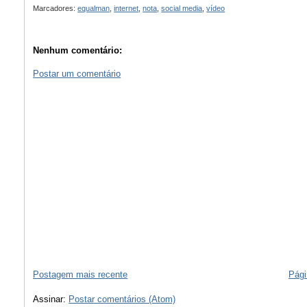
Marcadores:
equalman
,
internet
,
nota
,
social media
,
vídeo
Nenhum comentário:
Postar um comentário
Postagem mais recente
Pági
Assinar:
Postar comentários (Atom)