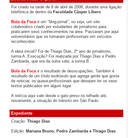
Foi criado na tarde de 8 de abril de 2008, durante uma ligação
telefônica de dentro da
Faculdade Cásper Líbero
.
Bola da Foca
é um "blog-jornal", ou seja, um site
colaborativo criado por estudantes de jornalismo para
praticarem seus conhecimentos na área. Passaram por aqui
universitários que se tornaram profissionais em veículos
reconhecidos.
A ideia inicial? Foi de Thiago Dias, 2º ano de jornalismo,
turma A. Execução? Foi realizada por Thiago Dias e Pedro
Zambarda, que era da outra sala, a turma B.
Bola da Foca
é o resultado de desocupações. Também é
resultado de um título esdrúxulo que agrega gente que gosta
de noticiar, os quase-profissionais que desejam ter os seus
textos publicados em algum lugar.
A notícia aqui vale desde o gato preso no telhado até,
novamente, a situação do trânsito em São Paulo.
Expediente
Criação:
Thiago Dias
Edição:
Mariana Bruno, Pedro Zambarda e Thiago Dias