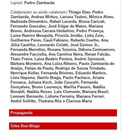
Layout:
Pedro Zambarda
Colaboraram ou ainda colaboram
:
Thiago Dias, Pedro
Zambarda, Andrea Wirkus, Larissa Tsuboi, Mônica Alves,
Nadiesda Dimambro, Rafael Lacerda, Bruna Caricati,
Fernando Gonzalez, José Edgar de Matos, Mariana
Bruno, Andressa Carrara Umbelino, Pedro Proença,
Luma Ramiro Mesquita, Priscila Jordão, Lidia Zuin,
Guilherme Peres, Cauê Fabiano, Roberto Coelho, Ana
Júlia Castilho, Leonardo Coletti, José Gomes Jr.,
Fernanda Meirelles, Roxane Teixeira, Débora Centoamore,
Alexandre Facciolla, Ana Carolina Neira, Renan Falcão,
Thais Freire, Laisa Beatris Pereira, Andrei Spinassé,
Bárbara Monteiro, Ana Luíza
Ribeiro, Paulo Zambarda de
Araújo
, Felipe de Paula, Rodrigo de Sousa Trindade,
Henrique Koller
,
Fernanda Briones, Eduardo Martins,
Lívia Hayama
,
Danilo Braga, Paulo Pacheco
, Ariane
Fonseca, Juliana Koch, João Coscelli
, Fernanda
Gonçalves, Bruno Lourenço
,
Marília Passos,
Natália
Bonaldi
, Natália Russo
,
Laís Clemente,
Mariana Brasil,
Leonam Bernardo,
Lidiane Ferreira,
Mariana Ferrari,
André Sollitto,
Thatiana Rós e Clarissa Maria
Propaganda
Sites Boo-Blogs