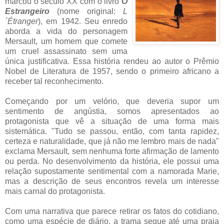
marcou o século XX com o livro
O
Estrangeiro
(nome original:
L
´Étranger
), em 1942. Seu enredo
aborda a vida do personagem
Mersault, um homem que comete
um cruel assassinato sem uma
única justificativa. Essa história rendeu ao autor o Prêmio
Nobel de Literatura de 1957, sendo o primeiro africano a
receber tal reconhecimento.
Começando por um velório, que deveria supor um
sentimento de angústia, somos apresentados ao
protagonista que vê a situação de uma forma mais
sistemática. "Tudo se passou, então, com tanta rapidez,
certeza e naturalidade, que já não me lembro mais de nada"
exclama Mersault, sem nenhuma forte afirmação de lamento
ou perda. No desenvolvimento da história, ele possui uma
relação supostamente sentimental com a namorada Marie,
mas a descrição de seus encontros revela um interesse
mais carnal do protagonista.
Com uma narrativa que parece retirar os fatos do cotidiano,
como uma espécie de diário, a trama segue até uma praia