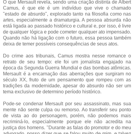
O que Mersault revela, sendo uma criação distinta de Albert
Camus, é que ele é um indivíduo que vive o chamado
"estado de absurdo", explorado tanto na filosofia como nas
artes, especialmente a dramaturgia. A pessoa absurda não
está ligada ao passado histórico e cultural e, por isso, é livre
de qualquer lógica e pode cometer qualquer ato impensado.
Quando não há ligação com o futuro, essa pessoa também
deixa de temer possíveis consequências de seus atos.
Do crime aos tribunais, Camus mostra nesse romance o
retrato de seu tempo: ele foi um jornalista engajado na
época da Segunda Guerra Mundial e das bombas atômicas.
Mersault é a encarnação das aberrações que surgiram no
século XX, fruto de um pensamento que rompeu com as
tradições da modernidade, apesar do absurdo não ser um
tema exclusivo de determino período histórico.
Pode-se condenar Mersault por seu assassinato, mas sua
mente não sente culpa ou remorso. Ao transferir seu ponto
de vista ao do personagem, porém, não podemos mais
recriminá-lo, especialmente porque ele não acredita na
justiça dos homens. "Durante as falas do promotor e do meu
advogado, posso dizer que se falou muito de mim, e talvez