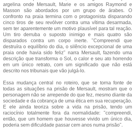
argelina onde Mersault, Marie e os amigos Raymond e
Masson são abordados por um grupo de árabes. O
confronto na praia termina com o protagonista disparando
cinco tiros de seu revólver contra uma vítima desarmada,
sem ter aparentemente um motivo plausível para tal reação.
Um tiro derruba o suposto inimigo e mais quatro são
disparados contra um corpo inerte. "Compreendi que
destruíra o equilíbrio do dia, o silêncio excepcional de uma
praia onde havia sido feliz" narra Mersault, fazendo uma
descrição que transforma o Sol, o calor e seu ato horrendo
em um único retrato, com um significado que não está
descrito nos tribunais que vão julgá-lo.
Essa mudança central no roteiro, que se torna fonte de
todas as situações na prisão de Mersault, mostram que o
personagem não se arrepende do que fez, mesmo diante da
sociedade e da cobrança de uma ética em sua recuperação.
E ele ainda teoriza sobre a vida na prisão, tendo um
raciocínio totalmente fora da normalidade: "compreendi,
então, que um homem que houvesse vivido um único dia,
poderia sem dificuldade passar cem anos numa prisão".