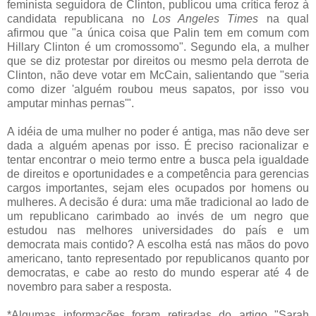
feminista seguidora de Clinton, publicou uma crítica feroz à
candidata republicana no
Los Angeles Times
na qual
afirmou que "a única coisa que Palin tem em comum com
Hillary Clinton é um cromossomo". Segundo ela, a mulher
que se diz protestar por direitos ou mesmo pela derrota de
Clinton, não deve votar em McCain, salientando que "seria
como dizer 'alguém roubou meus sapatos, por isso vou
amputar minhas pernas'".
A idéia de uma mulher no poder é antiga, mas não deve ser
dada a alguém apenas por isso. É preciso racionalizar e
tentar encontrar o meio termo entre a busca pela igualdade
de direitos e oportunidades e a competência para gerencias
cargos importantes, sejam eles ocupados por homens ou
mulheres. A decisão é dura: uma mãe tradicional ao lado de
um republicano carimbado ao invés de um negro que
estudou nas melhores universidades do país e um
democrata mais contido? A escolha está nas mãos do povo
americano, tanto representado por republicanos quanto por
democratas, e cabe ao resto do mundo esperar até 4 de
novembro para saber a resposta.
*Algumas informações foram retiradas do artigo "Sarah