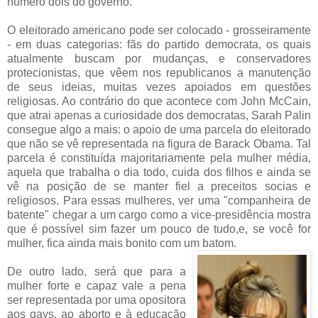
número dois do governo.
O eleitorado americano pode ser colocado - grosseiramente
- em duas categorias: fãs do partido democrata, os quais
atualmente buscam por mudanças, e conservadores
protecionistas, que vêem nos republicanos a manutenção
de seus ideias, muitas vezes apoiados em questões
religiosas. Ao contrário do que acontece com John McCain,
que atrai apenas a curiosidade dos democratas, Sarah Palin
consegue algo a mais: o apoio de uma parcela do eleitorado
que não se vê representada na figura de Barack Obama. Tal
parcela é constituída majoritariamente pela mulher média,
aquela que trabalha o dia todo, cuida dos filhos e ainda se
vê na posição de se manter fiel a preceitos socias e
religiosos. Para essas mulheres, ver uma "companheira de
batente" chegar a um cargo como a vice-presidência mostra
que é possível sim fazer um pouco de tudo,e, se você for
mulher, fica ainda mais bonito com um batom.
De outro lado, será que para a
mulher forte e capaz vale a pena
ser representada por uma opositora
aos gays, ao aborto e à educação