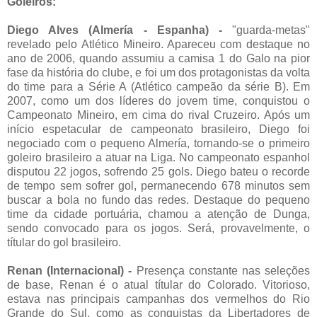
Goleiros:
Diego Alves (Almería - Espanha) -
"guarda-metas"
revelado pelo Atlético Mineiro. Apareceu com destaque no
ano de 2006, quando assumiu a camisa 1 do Galo na pior
fase da história do clube, e foi um dos protagonistas da volta
do time para a Série A (Atlético campeão da série B). Em
2007, como um dos líderes do jovem time, conquistou o
Campeonato Mineiro, em cima do rival Cruzeiro. Após um
início espetacular de campeonato brasileiro, Diego foi
negociado com o pequeno Almería, tornando-se o primeiro
goleiro brasileiro a atuar na Liga. No campeonato espanhol
disputou 22 jogos, sofrendo 25 gols. Diego bateu o recorde
de tempo sem sofrer gol, permanecendo 678 minutos sem
buscar a bola no fundo das redes. Destaque do pequeno
time da cidade portuária, chamou a atenção de Dunga,
sendo convocado para os jogos. Será, provavelmente, o
títular do gol brasileiro.
Renan (Internacional) -
Presença constante nas seleções
de base, Renan é o atual títular do Colorado. Vitorioso,
estava nas principais campanhas dos vermelhos do Rio
Grande do Sul, como as conquistas da Libertadores de