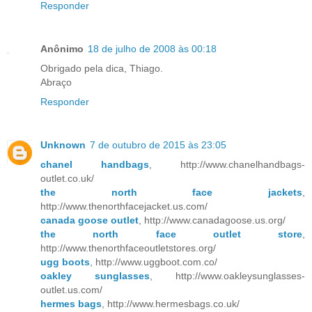
Responder
Anônimo
18 de julho de 2008 às 00:18
Obrigado pela dica, Thiago.
Abraço
Responder
Unknown
7 de outubro de 2015 às 23:05
chanel handbags
, http://www.chanelhandbags-
outlet.co.uk/
the north face jackets
,
http://www.thenorthfacejacket.us.com/
canada goose outlet
, http://www.canadagoose.us.org/
the north face outlet store
,
http://www.thenorthfaceoutletstores.org/
ugg boots
, http://www.uggboot.com.co/
oakley sunglasses
, http://www.oakleysunglasses-
outlet.us.com/
hermes bags
, http://www.hermesbags.co.uk/