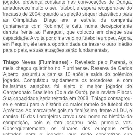
jogador, presença constante nas convocações de Dunga,
amadureceu muito o seu futebol, e espera recuperar-se do
fracasso de 2004, quando a seleção sequer classificou para
as Olimpíadas. Diego era a estrela da compania
(juntamente com Robinho) e caiu, numa decepcionante
derrota frente ao Paraguai, que colocou em cheque sua
capacidade. A volta por cima veio no futebol europeu. Agora,
em Pequim, ele terá a oportunidade de trazer o ouro inédito
para o país, e suas atuações serão fundamentais.
Thiago Neves (Fluminense) -
Revelado pelo Paraná, o
meia chegou quietinho no Fluminense. Reserva de Carlos
Alberto, assumiu a camisa 10 após a saida do polêmico
jogador. Conquistou rapidamente os torcedores, e com
belíssimas atuações foi eleito o melhor jogador do
Campeonato Brasileiro (Bola de Ouro), pela revista Placar.
Sua capacidade seria testada em 2008. Thiago consagrou-
se e entrou para a história do maior torneio de futebol das
Américas. Ao marcar três gols na finalíssima, frente a LDU, o
camisa 10 das Laranjeiras cravou seu nome na história da
competição, pois o fato ocorreu pela primeira vez.
Consequentemente, os olhares dos europeus estão
voltados para o jogador, que pode concretizar sua