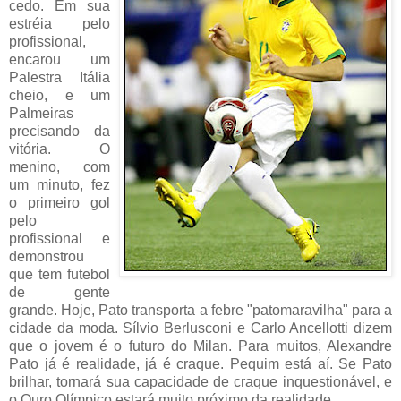
cedo. Em sua
estréia pelo
profissional,
encarou um
Palestra Itália
cheio, e um
Palmeiras
precisando da
vitória. O
menino, com
um minuto, fez
o primeiro gol
pelo
profissional e
demonstrou
que tem futebol
de gente
grande. Hoje, Pato transporta a febre "patomaravilha" para a
cidade da moda. Sílvio Berlusconi e Carlo Ancellotti dizem
que o jovem é o futuro do Milan. Para muitos, Alexandre
Pato já é realidade, já é craque. Pequim está aí. Se Pato
brilhar, tornará sua capacidade de craque inquestionável, e
o Ouro Olímpico estará muito próximo da realidade.