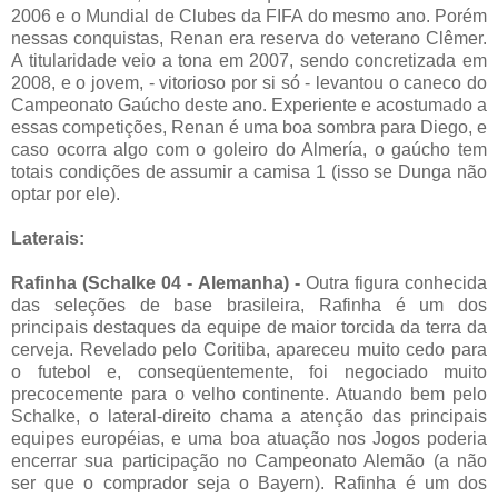
2006 e o Mundial de Clubes da FIFA do mesmo ano. Porém
nessas conquistas, Renan era reserva do veterano Clêmer.
A titularidade veio a tona em 2007, sendo concretizada em
2008, e o jovem, - vitorioso por si só - levantou o caneco do
Campeonato Gaúcho deste ano. Experiente e acostumado a
essas competições, Renan é uma boa sombra para Diego, e
caso ocorra algo com o goleiro do Almería, o gaúcho tem
totais condições de assumir a camisa 1 (isso se Dunga não
optar por ele).
Laterais:
Rafinha (Schalke 04 - Alemanha) -
Outra figura conhecida
das seleções de base brasileira, Rafinha é um dos
principais destaques da equipe de maior torcida da terra da
cerveja. Revelado pelo Coritiba, apareceu muito cedo para
o futebol e, conseqüentemente, foi negociado muito
precocemente para o velho continente. Atuando bem pelo
Schalke, o lateral-direito chama a atenção das principais
equipes européias, e uma boa atuação nos Jogos poderia
encerrar sua participação no Campeonato Alemão (a não
ser que o comprador seja o Bayern). Rafinha é um dos