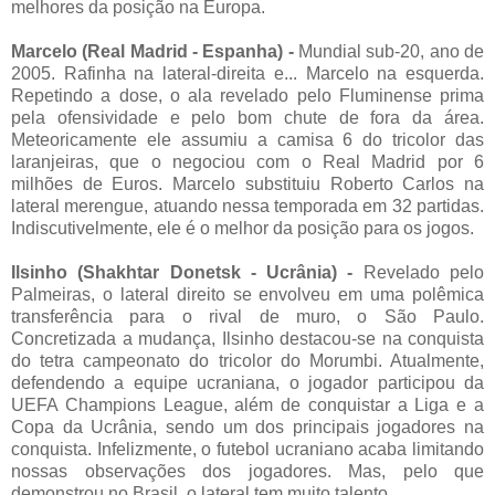
melhores da posição na Europa.
Marcelo (Real Madrid - Espanha) -
Mundial sub-20, ano de
2005. Rafinha na lateral-direita e... Marcelo na esquerda.
Repetindo a dose, o ala revelado pelo Fluminense prima
pela ofensividade e pelo bom chute de fora da área.
Meteoricamente ele assumiu a camisa 6 do tricolor das
laranjeiras, que o negociou com o Real Madrid por 6
milhões de Euros. Marcelo substituiu Roberto Carlos na
lateral merengue, atuando nessa temporada em 32 partidas.
Indiscutivelmente, ele é o melhor da posição para os jogos.
Ilsinho (Shakhtar Donetsk - Ucrânia) -
Revelado pelo
Palmeiras, o lateral direito se envolveu em uma polêmica
transferência para o rival de muro, o São Paulo.
Concretizada a mudança, Ilsinho destacou-se na conquista
do tetra campeonato do tricolor do Morumbi. Atualmente,
defendendo a equipe ucraniana, o jogador participou da
UEFA Champions League, além de conquistar a Liga e a
Copa da Ucrânia, sendo um dos principais jogadores na
conquista. Infelizmente, o futebol ucraniano acaba limitando
nossas observações dos jogadores. Mas, pelo que
demonstrou no Brasil, o lateral tem muito talento.