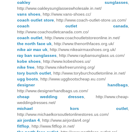
oakley sunglasses
,
http://www.oakleysunglasseswholesale.in.net/
vans shoes
, http://www.vans-shoes.cc/
coach outlet store
, http://www.coach-outlet-store.us.com/
coach outlet canada
,
http://www.coachoutletcanada.com.co/
coach outlet
, http://www.coachoutletstoreonline.in.net/
the north face uk
, http://www.thenorthfaces.org.uk/
nike air max uk
, http://www.nikeairmaxshoes.org.uk/
ray ban sunglasses
, http://www.raybansunglass.us.com/
kobe shoes
, http://www.kobeshoes.us/
nike free
, http://www.nikefreerunning.org/
tory burch outlet
, http://www.toryburchoutletonline.in.net/
ugg boots
, http://www.uggbootscheap.eu.com/
designer handbags
,
http://www.designerhandbags.us.com/
cheap wedding dresses
, http://www.cheap-
weddingdresses.net/
michael kors outlet
,
http://www.michaelkorsoutletonlinestores.us.com/
air jordan 4
, http://www.airjordan4.org/
fitflop
, http://www.fitflop.in.net/