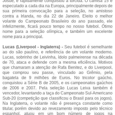
Josué, e rapidamente conquistou a torcida. O camisa 15 é
especulado a cada dia na Europa, principalmente depois de
sua primeira convocação para a seleção, no amistoso
contra a Irlanda, no dia 22 de Janeiro. Eleito o melhor
volante do Campeonato Brasileiro do ano passado, ele
infelizmente, ficará pouco tempo no nosso futebol. Ótimo
nome para a seleção olímpica, e também um excelente
nome para a principal.
Lucas (Liverpool - Inglaterra) -
Seu futebol é semelhante
ao do são paulino, e referência de um volante moderno.
Lucas, sobrinho de Leivinha, ídolo palmeirense na década
de 70, ataca e defende com a mesma eficiência. Motivos
que chamaram a atenção de Rafa Benitez, e do Liverpool,
que comprou seu passe, vinculado ao Grêmio, pela
bagatela de 9 milhões de Euros. No tricolor gaúcho,
conquistou a Série B de 2005, e os campeonatos gaúchos
de 2006 e 2007. Pela seleção Lucas Leiva também é
vencedor, levantando a taça do Campeonato Sul-Americano
Sub-20 (competição que classificou o Brasil para os jogos).
Na Inglaterra, o volante não é presença constante como
titular, porém devido ao revezamento imposto pelo técnico
espanhol, atuou em um bom número de jogos na