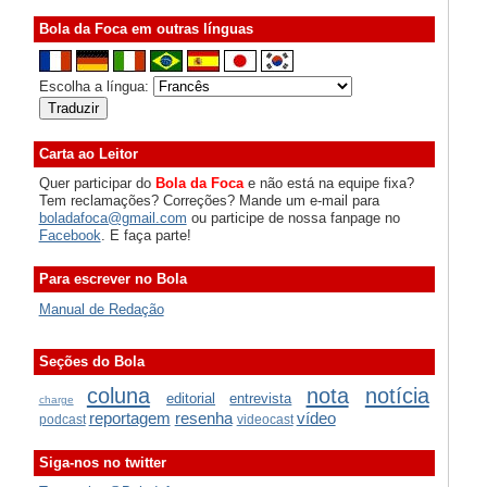
Bola da Foca em outras línguas
Escolha a língua:
Carta ao Leitor
Quer participar do
Bola da Foca
e não está na equipe fixa?
Tem reclamações? Correções? Mande um e-mail para
boladafoca@gmail.com
ou participe de nossa fanpage no
Facebook
. E faça parte!
Para escrever no Bola
Manual de Redação
Seções do Bola
coluna
nota
notícia
editorial
entrevista
charge
reportagem
resenha
vídeo
podcast
videocast
Siga-nos no twitter