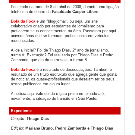
Foi criado na tarde de 8 de abril de 2008, durante uma ligação
telefônica de dentro da
Faculdade Cásper Líbero
.
Bola da Foca
é um "blog-jornal", ou seja, um site
colaborativo criado por estudantes de jornalismo para
praticarem seus conhecimentos na área. Passaram por aqui
universitários que se tornaram profissionais em veículos
reconhecidos.
A ideia inicial? Foi de Thiago Dias, 2º ano de jornalismo,
turma A. Execução? Foi realizada por Thiago Dias e Pedro
Zambarda, que era da outra sala, a turma B.
Bola da Foca
é o resultado de desocupações. Também é
resultado de um título esdrúxulo que agrega gente que gosta
de noticiar, os quase-profissionais que desejam ter os seus
textos publicados em algum lugar.
A notícia aqui vale desde o gato preso no telhado até,
novamente, a situação do trânsito em São Paulo.
Expediente
Criação:
Thiago Dias
Edição:
Mariana Bruno, Pedro Zambarda e Thiago Dias