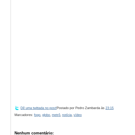
Dê uma twittada no post!
Postado por
Pedro Zambarda
às
23:15
Marcadores:
fogo
,
globo
,
metrô
,
notícia
,
vídeo
Nenhum comentário: