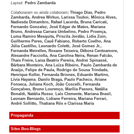
Layout:
Pedro Zambarda
Colaboraram ou ainda colaboram
:
Thiago Dias, Pedro
Zambarda, Andrea Wirkus, Larissa Tsuboi, Mônica Alves,
Nadiesda Dimambro, Rafael Lacerda, Bruna Caricati,
Fernando Gonzalez, José Edgar de Matos, Mariana
Bruno, Andressa Carrara Umbelino, Pedro Proença,
Luma Ramiro Mesquita, Priscila Jordão, Lidia Zuin,
Guilherme Peres, Cauê Fabiano, Roberto Coelho, Ana
Júlia Castilho, Leonardo Coletti, José Gomes Jr.,
Fernanda Meirelles, Roxane Teixeira, Débora Centoamore,
Alexandre Facciolla, Ana Carolina Neira, Renan Falcão,
Thais Freire, Laisa Beatris Pereira, Andrei Spinassé,
Bárbara Monteiro, Ana Luíza
Ribeiro, Paulo Zambarda de
Araújo
, Felipe de Paula, Rodrigo de Sousa Trindade,
Henrique Koller
,
Fernanda Briones, Eduardo Martins,
Lívia Hayama
,
Danilo Braga, Paulo Pacheco
, Ariane
Fonseca, Juliana Koch, João Coscelli
, Fernanda
Gonçalves, Bruno Lourenço
,
Marília Passos,
Natália
Bonaldi
, Natália Russo
,
Laís Clemente,
Mariana Brasil,
Leonam Bernardo,
Lidiane Ferreira,
Mariana Ferrari,
André Sollitto,
Thatiana Rós e Clarissa Maria
Propaganda
Sites Boo-Blogs