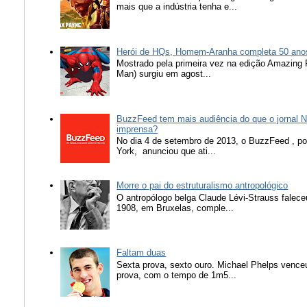
mais que a indústria tenha e...
Herói de HQs, Homem-Aranha completa 50 ano
Mostrado pela primeira vez na edição Amazing
Man) surgiu em agost...
BuzzFeed tem mais audiência do que o jornal N
imprensa?
No dia 4 de setembro de 2013, o BuzzFeed , popu
York, anunciou que ati...
Morre o pai do estruturalismo antropológico
O antropólogo belga Claude Lévi-Strauss falece
1908, em Bruxelas, comple...
Faltam duas
Sexta prova, sexto ouro. Michael Phelps vence
prova, com o tempo de 1m5...