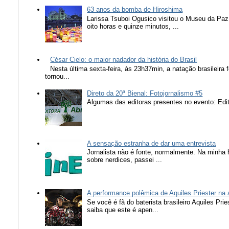
63 anos da bomba de Hiroshima
Larissa Tsuboi Ogusico visitou o Museu da Paz
oito horas e quinze minutos, ...
César Cielo: o maior nadador da história do Brasil
Nesta última sexta-feira, às 23h37min, a natação brasileira f
tornou...
Direto da 20ª Bienal: Fotojornalismo #5
Algumas das editoras presentes no evento: Edit
A sensação estranha de dar uma entrevista
Jornalista não é fonte, normalmente. Na minha 
sobre nerdices, passei ...
A performance polêmica de Aquiles Priester na
Se você é fã do baterista brasileiro Aquiles Pr
saiba que este é apen...