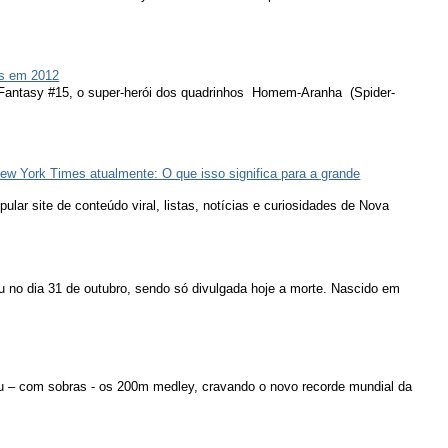
s em 2012
 Fantasy #15, o super-herói dos quadrinhos Homem-Aranha (Spider-
ew York Times atualmente: O que isso significa para a grande
lar site de conteúdo viral, listas, notícias e curiosidades de Nova
u no dia 31 de outubro, sendo só divulgada hoje a morte. Nascido em
u – com sobras - os 200m medley, cravando o novo recorde mundial da