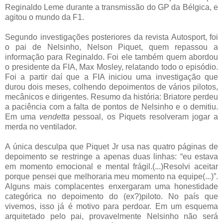
Reginaldo Leme durante a transmissão do GP da Bélgica, e
agitou o mundo da F1.
Segundo investigações posteriores da revista Autosport, foi
o pai de Nelsinho, Nelson Piquet, quem repassou a
informação para Reginaldo. Foi ele também quem abordou
o presidente da FIA, Max Mosley, relatando todo o episódio.
Foi a partir daí que a FIA iniciou uma investigação que
durou dois meses, colhendo depoimentos de vários pilotos,
mecânicos e dirigentes. Resumo da história: Briatore perdeu
a paciência com a falta de pontos de Nelsinho e o demitiu.
Em uma
vendetta
pessoal, os Piquets resolveram jogar a
merda no ventilador.
A única desculpa que Piquet Jr usa nas quatro páginas de
depoimento se restringe a apenas duas linhas: “eu estava
em momento emocional e mental frágil.(...)Resolvi aceitar
porque pensei que melhoraria meu momento na equipe(...)”.
Alguns mais complacentes enxergaram uma honestidade
categórica no depoimento do (ex?)piloto. No país que
vivemos, isso já é motivo para perdoar. Em um esquema
arquitetado pelo pai, provavelmente Nelsinho não será