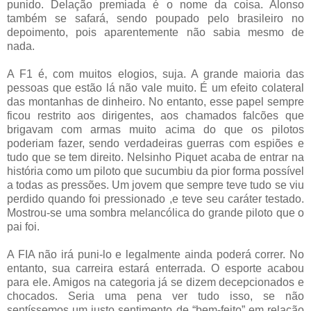
punido. Delação premiada é o nome da coisa. Alonso
também se safará, sendo poupado pelo brasileiro no
depoimento, pois aparentemente não sabia mesmo de
nada.
A F1 é, com muitos elogios, suja. A grande maioria das
pessoas que estão lá não vale muito. É um efeito colateral
das montanhas de dinheiro. No entanto, esse papel sempre
ficou restrito aos dirigentes, aos chamados falcões que
brigavam com armas muito acima do que os pilotos
poderiam fazer, sendo verdadeiras guerras com espiões e
tudo que se tem direito. Nelsinho Piquet acaba de entrar na
história como um piloto que sucumbiu da pior forma possível
a todas as pressões. Um jovem que sempre teve tudo se viu
perdido quando foi pressionado ,e teve seu caráter testado.
Mostrou-se uma sombra melancólica do grande piloto que o
pai foi.
A FIA não irá puni-lo e legalmente ainda poderá correr. No
entanto, sua carreira estará enterrada. O esporte acabou
para ele. Amigos na categoria já se dizem decepcionados e
chocados. Seria uma pena ver tudo isso, se não
sentíssemos um justo sentimento de “bem-feito” em relação