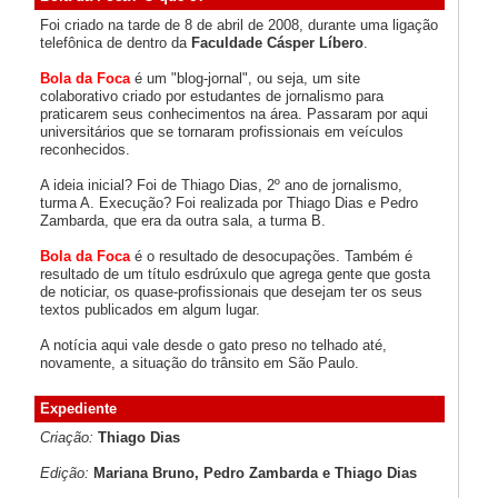
Foi criado na tarde de 8 de abril de 2008, durante uma ligação
telefônica de dentro da
Faculdade Cásper Líbero
.
Bola da Foca
é um "blog-jornal", ou seja, um site
colaborativo criado por estudantes de jornalismo para
praticarem seus conhecimentos na área. Passaram por aqui
universitários que se tornaram profissionais em veículos
reconhecidos.
A ideia inicial? Foi de Thiago Dias, 2º ano de jornalismo,
turma A. Execução? Foi realizada por Thiago Dias e Pedro
Zambarda, que era da outra sala, a turma B.
Bola da Foca
é o resultado de desocupações. Também é
resultado de um título esdrúxulo que agrega gente que gosta
de noticiar, os quase-profissionais que desejam ter os seus
textos publicados em algum lugar.
A notícia aqui vale desde o gato preso no telhado até,
novamente, a situação do trânsito em São Paulo.
Expediente
Criação:
Thiago Dias
Edição:
Mariana Bruno, Pedro Zambarda e Thiago Dias