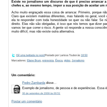
Existe no jornalismo um discurso de que é preciso arrancar 
chefes e, ao mesmo tempo, impor a sua posição de aceitar um
Acho muito engraçado essa coisa de arrancar. Primeiro, porque nã
Claro que existem matérias diferentes, mas falando no geral, você
ela te responder com toda honestidade se quer ou não falar. Se 
direito. Elas não são obrigadas, é isso que nós temos que dizer p
vamos ter que correr o risco. A gente só responde a nossa consciên
muito difícil, mas não existe outra alternativa.
Dê uma twittada no post!
Postado por
Larissa Tsuboi
às
18:50
Marcadores:
Eliane Brum
,
entrevista
,
Época
,
globo
,
Jornalismo
Um comentário:
Pedro Zambarda
disse...
Exemplo de jornalismo, de pessoa e de experiências. Essa é
30 de setembro de 2009 às 00:51
Postar um comentário