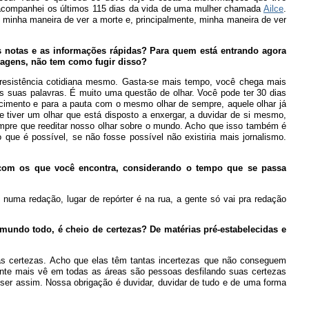
l acompanhei os últimos 115 dias da vida de uma mulher chamada
Ailce
.
 minha maneira de ver a morte e, principalmente, minha maneira de ver
s notas e as informações rápidas? Para quem está entrando agora
tagens, não tem como fugir disso?
e resistência cotidiana mesmo. Gasta-se mais tempo, você chega mais
s suas palavras. É muito uma questão de olhar. Você pode ter 30 dias
ecimento e para a pauta com o mesmo olhar de sempre, aquele olhar já
se tiver um olhar que está disposto a enxergar, a duvidar de si mesmo,
mpre que reeditar nosso olhar sobre o mundo. Acho que isso também é
o que é possível, se não fosse possível não existiria mais jornalismo.
om os que você encontra, considerando o tempo que se passa
uma redação, lugar de repórter é na rua, a gente só vai pra redação
mundo todo, é cheio de certezas? De matérias pré-estabelecidas e
as certezas. Acho que elas têm tantas incertezas que não conseguem
gente mais vê em todas as áreas são pessoas desfilando suas certezas
e ser assim. Nossa obrigação é duvidar, duvidar de tudo e de uma forma