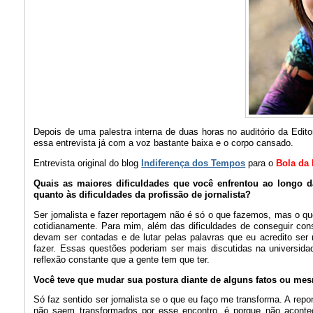
Depois de uma palestra interna de duas horas no auditório da Edi
essa entrevista já com a voz bastante baixa e o corpo cansado.
Entrevista original do blog
Indiferença dos Tempos
para o
Bola da
Quais as maiores dificuldades que você enfrentou ao longo da
quanto às dificuldades da profissão de jornalista?
Ser jornalista e fazer reportagem não é só o que fazemos, mas o qu
cotidianamente. Para mim, além das dificuldades de conseguir cons
devam ser contadas e de lutar pelas palavras que eu acredito ser m
fazer. Essas questões poderiam ser mais discutidas na universida
reflexão constante que a gente tem que ter.
Você teve que mudar sua postura diante de alguns fatos ou mes
Só faz sentido ser jornalista se o que eu faço me transforma. A re
não saem transformados por esse encontro, é porque não aconte