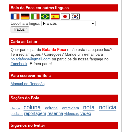
Bola da Foca em outras línguas
Escolha a língua:
Carta ao Leitor
Quer participar do
Bola da Foca
e não está na equipe fixa?
Tem reclamações? Correções? Mande um e-mail para
boladafoca@gmail.com
ou participe de nossa fanpage no
Facebook
. E faça parte!
Para escrever no Bola
Manual de Redação
Seções do Bola
coluna
nota
notícia
editorial
entrevista
charge
reportagem
resenha
vídeo
podcast
videocast
Siga-nos no twitter