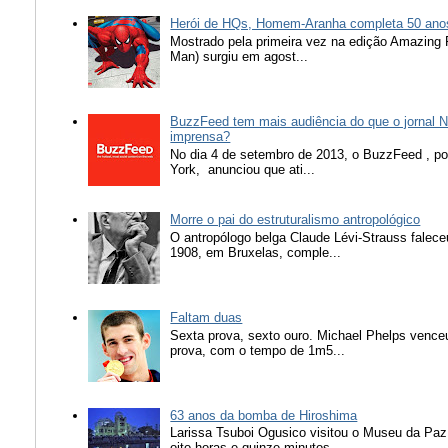
Herói de HQs, Homem-Aranha completa 50 ano
Mostrado pela primeira vez na edição Amazing
Man) surgiu em agost...
BuzzFeed tem mais audiência do que o jornal N
imprensa?
No dia 4 de setembro de 2013, o BuzzFeed , popu
York, anunciou que ati...
Morre o pai do estruturalismo antropológico
O antropólogo belga Claude Lévi-Strauss falece
1908, em Bruxelas, comple...
Faltam duas
Sexta prova, sexto ouro. Michael Phelps vence
prova, com o tempo de 1m5...
63 anos da bomba de Hiroshima
Larissa Tsuboi Ogusico visitou o Museu da Paz
oito horas e quinze minutos, ...