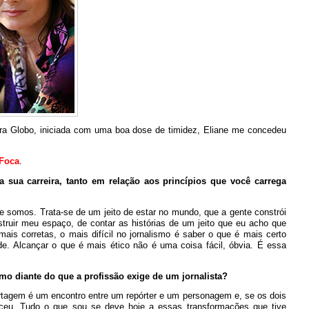
tora Globo, iniciada com uma boa dose de timidez, Eliane me concedeu
 Foca
.
 sua carreira, tanto em relação aos princípios que você carrega
e somos. Trata-se de um jeito de estar no mundo, que a gente constrói
truir meu espaço, de contar as histórias de um jeito que eu acho que
ais corretas, o mais difícil no jornalismo é saber o que é mais certo
de. Alcançar o que é mais ético não é uma coisa fácil, óbvia. É essa
mo diante do que a profissão exige de um jornalista?
portagem é um encontro entre um repórter e um personagem e, se os dois
ceu. Tudo o que sou se deve hoje a essas transformações que tive