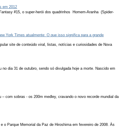
s em 2012
 Fantasy #15, o super-herói dos quadrinhos Homem-Aranha (Spider-
ew York Times atualmente: O que isso significa para a grande
lar site de conteúdo viral, listas, notícias e curiosidades de Nova
u no dia 31 de outubro, sendo só divulgada hoje a morte. Nascido em
u – com sobras - os 200m medley, cravando o novo recorde mundial da
 e o Parque Memorial da Paz de Hiroshima em fevereiro de 2008. Às