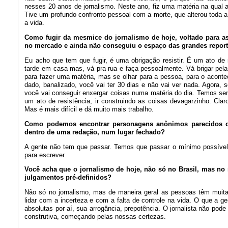
nesses 20 anos de jornalismo. Neste ano, fiz uma matéria na qua
Tive um profundo confronto pessoal com a morte, que alterou toda a
a vida.
Como fugir da mesmice do jornalismo de hoje, voltado para a
no mercado e ainda não conseguiu o espaço das grandes repor
Eu acho que tem que fugir, é uma obrigação resistir. É um ato d
tarde em casa mas, vá pra rua e faça pessoalmente. Vá brigar pela
para fazer uma matéria, mas se olhar para a pessoa, para o acont
dado, banalizado, você vai ter 30 dias e não vai ver nada. Agora, 
você vai conseguir enxergar coisas numa matéria do dia. Temos se
um ato de resistência, ir construindo as coisas devagarzinho. Clar
Mas é mais difícil e dá muito mais trabalho.
Como podemos encontrar personagens anônimos parecidos c
dentro de uma redação, num lugar fechado?
A gente não tem que passar. Temos que passar o mínimo possível n
para escrever.
Você acha que o jornalismo de hoje, não só no Brasil, mas no 
julgamentos pré-definidos?
Não só no jornalismo, mas de maneira geral as pessoas têm muit
lidar com a incerteza e com a falta de controle na vida. O que a 
absolutas por aí, sua arrogância, prepotência. O jornalista não pod
construtiva, começando pelas nossas certezas.