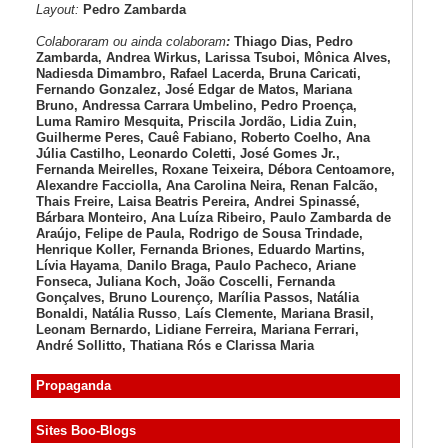
Layout:
Pedro Zambarda
Colaboraram ou ainda colaboram
:
Thiago Dias, Pedro
Zambarda, Andrea Wirkus, Larissa Tsuboi, Mônica Alves,
Nadiesda Dimambro, Rafael Lacerda, Bruna Caricati,
Fernando Gonzalez, José Edgar de Matos, Mariana
Bruno, Andressa Carrara Umbelino, Pedro Proença,
Luma Ramiro Mesquita, Priscila Jordão, Lidia Zuin,
Guilherme Peres, Cauê Fabiano, Roberto Coelho, Ana
Júlia Castilho, Leonardo Coletti, José Gomes Jr.,
Fernanda Meirelles, Roxane Teixeira, Débora Centoamore,
Alexandre Facciolla, Ana Carolina Neira, Renan Falcão,
Thais Freire, Laisa Beatris Pereira, Andrei Spinassé,
Bárbara Monteiro, Ana Luíza
Ribeiro, Paulo Zambarda de
Araújo
, Felipe de Paula, Rodrigo de Sousa Trindade,
Henrique Koller
,
Fernanda Briones, Eduardo Martins,
Lívia Hayama
,
Danilo Braga, Paulo Pacheco
, Ariane
Fonseca, Juliana Koch, João Coscelli
, Fernanda
Gonçalves, Bruno Lourenço
,
Marília Passos,
Natália
Bonaldi
, Natália Russo
,
Laís Clemente,
Mariana Brasil,
Leonam Bernardo,
Lidiane Ferreira,
Mariana Ferrari,
André Sollitto,
Thatiana Rós e Clarissa Maria
Propaganda
Sites Boo-Blogs