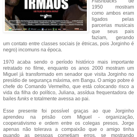
Flashbacks
de
1950 mostram
como ambos eram
ligados pelas
parcerias musicais
que seus pais
faziam, gerando
um contato entre classes sociais (e étnicas, pois Jorginho é
negro) incomuns na época.
1970 acaba sendo o período histórico mais importante
retratado no filme, enquanto os anos 2000 mostram um
Miguel já transformado em senador que visita Jorginho no
presídio de segurança máxima, em Bangu. O amigo pobre é
chefe do Comando Vermelho, que está colocando risco a
vida da filha do político, Juliana, assídua frequentadora de
bailes
funks
e totalmente avessa ao pai.
Esse presente foi possível graças ao que Jorginho
aprendeu na prisão com Miguel - organização,
cooperativismo e ordem entre os colegas presos. Jorge
apenas não tolerava a compaixão que o amigo tinha
quando as pessoas cometiam erros, se mostrando