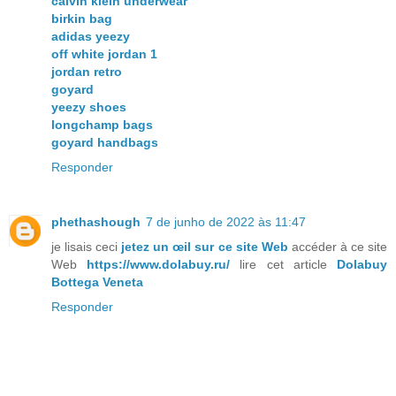
calvin klein underwear
birkin bag
adidas yeezy
off white jordan 1
jordan retro
goyard
yeezy shoes
longchamp bags
goyard handbags
Responder
phethashough
7 de junho de 2022 às 11:47
je lisais ceci
jetez un œil sur ce site Web
accéder à ce site
Web
https://www.dolabuy.ru/
lire cet article
Dolabuy
Bottega Veneta
Responder