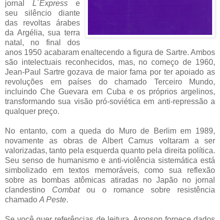
jornal
L´Express
e
seu silêncio diante
das revoltas árabes
da Argélia, sua terra
natal, no final dos
anos 1950 acabaram enaltecendo a figura de Sartre. Ambos
são intelectuais reconhecidos, mas, no começo de 1960,
Jean-Paul Sartre gozava de maior fama por ter apoiado as
revoluções em países do chamado Terceiro Mundo,
incluindo Che Guevara em Cuba e os próprios argelinos,
transformando sua visão pró-soviética em anti-repressão a
qualquer preço.
No entanto, com a queda do Muro de Berlim em 1989,
novamente as obras de Albert Camus voltaram a ser
valorizadas, tanto pela esquerda quanto pela direita política.
Seu senso de humanismo e anti-violência sistemática está
simbolizado em textos memoráveis, como sua reflexão
sobre as bombas atômicas atiradas no Japão no jornal
clandestino
Combat
ou o romance sobre resistência
chamado
A Peste
.
Se você quer referências de leitura, Aronson fornece dados