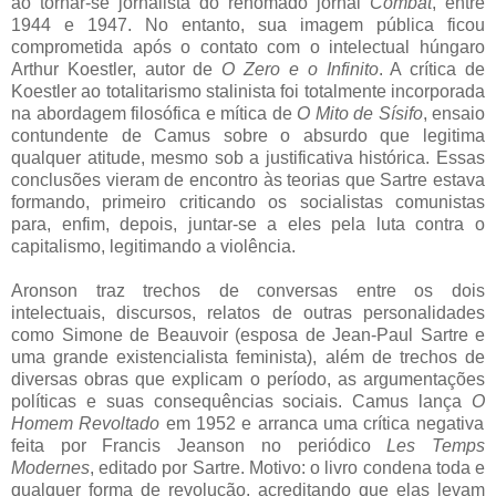
ao tornar-se jornalista do renomado jornal
Combat
, entre
1944 e 1947. No entanto, sua imagem pública ficou
comprometida após o contato com o intelectual húngaro
Arthur Koestler, autor de
O Zero e o Infinito
. A crítica de
Koestler ao totalitarismo stalinista foi totalmente incorporada
na abordagem filosófica e mítica de
O Mito de Sísifo
, ensaio
contundente de Camus sobre o absurdo que legitima
qualquer atitude, mesmo sob a justificativa histórica. Essas
conclusões vieram de encontro às teorias que Sartre estava
formando, primeiro criticando os socialistas comunistas
para, enfim, depois, juntar-se a eles pela luta contra o
capitalismo, legitimando a violência.
Aronson traz trechos de conversas entre os dois
intelectuais, discursos, relatos de outras personalidades
como Simone de Beauvoir (esposa de Jean-Paul Sartre e
uma grande existencialista feminista), além de trechos de
diversas obras que explicam o período, as argumentações
políticas e suas consequências sociais. Camus lança
O
Homem Revoltado
em 1952 e arranca uma crítica negativa
feita por Francis Jeanson no periódico
Les Temps
Modernes
, editado por Sartre. Motivo: o livro condena toda e
qualquer forma de revolução, acreditando que elas levam