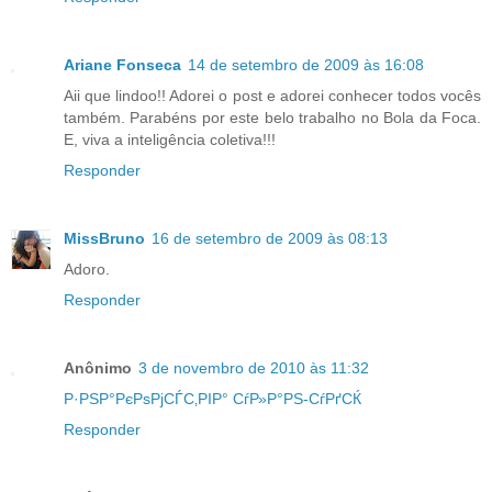
Ariane Fonseca
14 de setembro de 2009 às 16:08
Aii que lindoo!! Adorei o post e adorei conhecer todos vocês
também. Parabéns por este belo trabalho no Bola da Foca.
E, viva a inteligência coletiva!!!
Responder
MissBruno
16 de setembro de 2009 às 08:13
Adoro.
Responder
Anônimo
3 de novembro de 2010 às 11:32
Р·РЅР°РєРѕРјСЃС‚РІР° СѓР»Р°РЅ-СѓРґСЌ
Responder