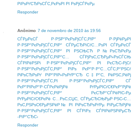
РїРѕРґСЂРѕСЃС‚РєРѕРІ РІ РѕРјСЃРєРµ
Responder
Anônimo
7 de novembro de 2010 às 19:56
СЃРµРєСЃ Р·РЅР°РєРѕРјСЃС‚РІР° Р·РјРёРµРІ
Р·РЅР°РєРѕРјСЃС‚РІР° СЃРµСЂРїСѓС…РѕРІ
СЃРµРєСЃ
Р·РЅР°РєРѕРјСЃС‚РІР° РІ РЅСЊСЋ Р№РѕСЂРєРµ
Р·РЅР°РєРѕРјСЃС‚РІР°С… СЃРјРѕС‚СЂРµР»РѕСЃСЊ
СЃРІРёРЅРі Р·РЅР°РєРѕРјСЃС‚РІР° РІ РєСЂС‹РјСѓ
Р·РЅР°РєРѕРјСЃС‚РІР° РїРѕ РєР°Р·Р°С…СЃС‚Р°РЅСѓ
РіРѕСЂРѕРґ РїР°РІР»РѕРґР°СЂ
С‡Р°С‚ РёРЅС‚РёРј
Р·РЅР°РєРѕРјСЃС‚РІ
Р·РЅР°РєРѕРјСЃС‚РІР° СЃ
РєР°РІРєР°Р·СЃРєРёРјРё РґРµРІСѓС€РєР°РјРё
Р·РЅР°РєРѕРјСЃС‚РІР° РєСЂР°СЃРёРІС‹Рµ
РґРµРІСѓС€РєРё С…РѕС‚СЏС‚ СЃРµСЂСЊРµР·РЅС‹С…
РѕС‚РЅРѕС€РµРЅРёР№ РІ РіРѕСЂРѕРґРµ РїРµСЂРјРё
Р·РЅР°РєРѕРјСЃС‚РІР° РІ СЃРїР± СЃРІРёРЅРіРµСЂ
-РїР°СЂС‹
Responder