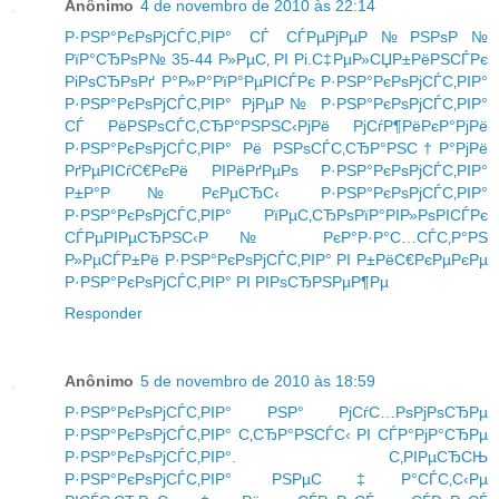
Anônimo
4 de novembro de 2010 às 22:14
Р·РЅР°РєРѕРјСЃС‚РІР° СЃ СЃРµРјРµР№РЅРѕР№
РїР°СЂРѕР№ 35-44 Р»РµС‚ РІ Рі.С‡РµР»СЏР±РёРЅСЃРє
РіРѕСЂРѕРґ Р°Р»Р°РїР°РµРІСЃРє Р·РЅР°РєРѕРјСЃС‚РІР°
Р·РЅР°РєРѕРјСЃС‚РІР° РјРµР№
Р·РЅР°РєРѕРјСЃС‚РІР°
СЃ РёРЅРѕСЃС‚СЂР°РЅРЅС‹РјРё РјСѓР¶РёРєР°РјРё
Р·РЅР°РєРѕРјСЃС‚РІР° Рё РЅРѕСЃС‚СЂР°РЅС†Р°РјРё
РґРµРІСѓС€РєРё РІРёРґРµРѕ Р·РЅР°РєРѕРјСЃС‚РІР°
Р±Р°Р№РєРµСЂС‹ Р·РЅР°РєРѕРјСЃС‚РІР°
Р·РЅР°РєРѕРјСЃС‚РІР° РїРµС‚СЂРѕРїР°РІР»РѕРІСЃРє
СЃРµРІРµСЂРЅС‹Р№ РєР°Р·Р°С…СЃС‚Р°РЅ
Р»РµСЃР±Рё Р·РЅР°РєРѕРјСЃС‚РІР° РІ Р±РёС€РєРµРєРµ
Р·РЅР°РєРѕРјСЃС‚РІР° РІ РІРѕСЂРЅРµР¶Рµ
Responder
Anônimo
5 de novembro de 2010 às 18:59
Р·РЅР°РєРѕРјСЃС‚РІР° РЅР° РјСѓС…РѕРјРѕСЂРµ
Р·РЅР°РєРѕРјСЃС‚РІР° С‚СЂР°РЅСЃС‹ РІ СЃР°РјР°СЂРµ
Р·РЅР°РєРѕРјСЃС‚РІР°. С‚РІРµСЂСЊ
Р·РЅР°РєРѕРјСЃС‚РІР° РЅРµС‡Р°СЃС‚С‹Рµ