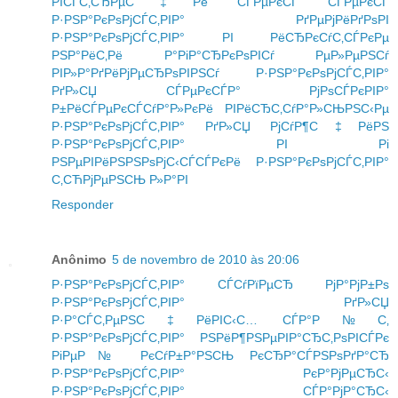
РІСЃС‚СЂРµС‡Рё СЃРµРєСЃ
СЃРµРєСЃ
Р·РЅР°РєРѕРјСЃС‚РІР° РґРµРјРёРґРѕРІ
Р·РЅР°РєРѕРјСЃС‚РІР° РІ РёСЂРєСѓС‚СЃРєРµ
РЅР°РёС‚Рё Р°РіР°СЂРєРѕРІСѓ РµР»РµРЅСѓ
РІР»Р°РґРёРјРµСЂРѕРІРЅСѓ
Р·РЅР°РєРѕРјСЃС‚РІР°
РґР»СЏ СЃРµРєСЃР° РјРѕСЃРєРІР°
Р±РёСЃРµРєСЃСѓР°Р»РєРё
РІРёСЂС‚СѓР°Р»СЊРЅС‹Рµ
Р·РЅР°РєРѕРјСЃС‚РІР° РґР»СЏ РјСѓР¶С‡РёРЅ
Р·РЅР°РєРѕРјСЃС‚РІР° РІ Рі
РЅРµРІРёРЅРЅРѕРјС‹СЃСЃРєРё
Р·РЅР°РєРѕРјСЃС‚РІР°
С‚СЋРјРµРЅСЊ Р»Р°РІ
Responder
Anônimo
5 de novembro de 2010 às 20:06
Р·РЅР°РєРѕРјСЃС‚РІР° СЃСѓРїРµСЂ РјР°РјР±Рѕ
Р·РЅР°РєРѕРјСЃС‚РІР° РґР»СЏ
Р·Р°СЃС‚РµРЅС‡РёРІС‹С…
СЃР°Р№С‚
Р·РЅР°РєРѕРјСЃС‚РІР° РЅРёР¶РЅРµРІР°СЂС‚РѕРІСЃРє
РіРµР№ РєСѓР±Р°РЅСЊ РєСЂР°СЃРЅРѕРґР°СЂ
Р·РЅР°РєРѕРјСЃС‚РІР°
РєР°РјРµСЂС‹
Р·РЅР°РєРѕРјСЃС‚РІР° СЃР°РјР°СЂС‹