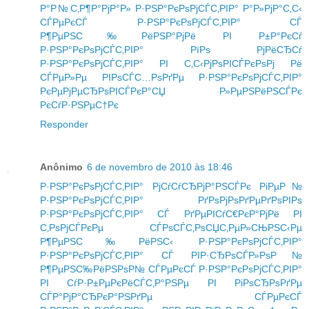
Р°Р№С‚Р¶Р°РјР°Р» Р·РЅР°РєРѕРјСЃС‚РІР° Р°Р»РјР°С‚С‹
СЃРµРєСЃ Р·РЅР°РєРѕРјСЃС‚РІР° СЃ
Р¶РµРЅС‰РёРЅР°РјРё РІ Р±Р°РєСѓ
Р·РЅР°РєРѕРјСЃС‚РІР° РїРѕ РјРёСЂСѓ
Р·РЅР°РєРѕРјСЃС‚РІР° РІ С‚С‹РјРѕРІСЃРєРѕРј Рё
СЃРµР»Рµ РІРѕСЃС…РѕРґРµ
Р·РЅР°РєРѕРјСЃС‚РІР°
РєРµРјРµСЂРѕРІСЃРєР°СЏ Р»РµРЅРёРЅСЃРє
РєСѓР·РЅРµС†Рє
Responder
Anônimo
6 de novembro de 2010 às 18:46
Р·РЅР°РєРѕРјСЃС‚РІР° РјСѓСѓСЂРјР°РЅСЃРє
РіРµР№
Р·РЅР°РєРѕРјСЃС‚РІР° РґРѕРјРѕРґРµРґРѕРІРѕ
Р·РЅР°РєРѕРјСЃС‚РІР° СЃ РґРµРІСѓС€РєР°РјРё РІ
С‚РѕРјСЃРєРµ
СЃРѕСЃС‚РѕСЏС‚РµР»СЊРЅС‹Рµ
Р¶РµРЅС‰РёРЅС‹ Р·РЅР°РєРѕРјСЃС‚РІР°
Р·РЅР°РєРѕРјСЃС‚РІР° СЃ РІР·СЂРѕСЃР»РѕР№
Р¶РµРЅС‰РёРЅРѕР№
СЃРµРєСЃ Р·РЅР°РєРѕРјСЃС‚РІР°
РІ СѓР·Р±РµРєРёСЃС‚Р°РЅРµ РІ РіРѕСЂРѕРґРµ
СЃР°РјР°СЂРєР°РЅРґРµ
СЃРµРєСЃ