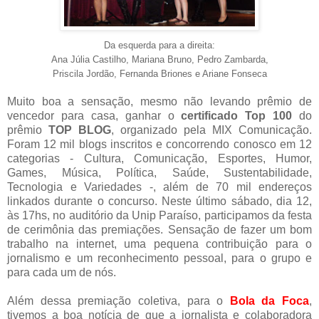
Da esquerda para a direita:
Ana Júlia Castilho, Mariana Bruno, Pedro Zambarda,
Priscila Jordão, Fernanda Briones e Ariane Fonseca
Muito boa a sensação, mesmo não levando prêmio de
vencedor para casa, ganhar o
certificado Top 100
do
prêmio
TOP BLOG
, organizado pela MIX Comunicação
.
Foram 12 mil blogs inscritos e concorrendo conosco em 12
categorias - Cultura, Comunicação, Esportes, Humor,
Games, Música, Política, Saúde, Sustentabilidade,
Tecnologia e Variedades -, além de 70 mil endereços
linkados durante o concurso. Neste último sábado, dia 12,
às 17hs, no auditório da Unip Paraíso, participamos da festa
de cerimônia das premiações. Sensação de fazer um bom
trabalho na internet, uma pequena contribuição para o
jornalismo e um reconhecimento pessoal, para o grupo e
para cada um de nós.
Além dessa premiação coletiva, para o
Bola da Foca
,
tivemos a boa notícia de que a jornalista e colaboradora