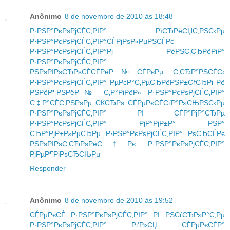
Anônimo
8 de novembro de 2010 às 18:48
Р·РЅР°РєРѕРјСЃС‚РІР° РїСЂРёСЏС‚РЅС‹Рµ
Р·РЅР°РєРѕРјСЃС‚РІР°СЃРјРѕР»РµРЅСЃРє
Р·РЅР°РєРѕРјСЃС‚РІР°Рј РёРЅС‚СЂРёРіР°
Р·РЅР°РєРѕРјСЃС‚РІР°
РЅРѕРІРѕСЂРѕСЃСЃРёР№СЃРєРµ С‚СЂР°РЅСЃС‹
Р·РЅР°РєРѕРјСЃС‚РІР° РµРєР°С‚РµСЂРёРЅР±СѓСЂРі Рё
РЅРёР¶РЅРёР№ С‚Р°РіРёР»
Р·РЅР°РєРѕРјСЃС‚РІР°
С‡Р°СЃС‚РЅРѕРµ СЌСЂРѕ
СЃРµРєСЃСѓР°Р»СЊРЅС‹Рµ
Р·РЅР°РєРѕРјСЃС‚РІР° РІ СЃР°РјР°СЂРµ
Р·РЅР°РєРѕРјСЃС‚РІР° РјР°РјР±Р° РЅР°
СЂР°РјР±Р»РµСЂРµ
Р·РЅР°РєРѕРјСЃС‚РІР° РѕСЂСЃРє
РЅРѕРІРѕС‚СЂРѕРёС†Рє
Р·РЅР°РєРѕРјСЃС‚РІР°
РјРµР¶РіРѕСЂСЊРµ
Responder
Anônimo
8 de novembro de 2010 às 19:52
СЃРµРєСЃ Р·РЅР°РєРѕРјСЃС‚РІР° РІ РЅСѓСЂР»Р°С‚Рµ
Р·РЅР°РєРѕРјСЃС‚РІР° РґР»СЏ СЃРµРєСЃР°