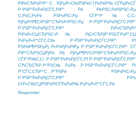
РіРѕСЂРѕРґР° С…РјРµР»СЊРЅРёС†РєРёР№
СЃРµРєСЃ
Р·РЅР°РєРѕРјСЃС‚РІР° Рё РёРЅС‚РёРјРЅС‹Рµ
С„РѕС‚РєРё
РЅРѕРІС‹Рµ СЃР°Р№С‚С‹
РјРµРґР¶СѓРЅР°СЂРѕРґРЅС‹Рµ Р·РЅР°РєРѕРјСЃС‚РІР°
Р·РЅР°РєРѕРјСЃС‚РІР° РіРѕСЂРѕРґ
РїРѕР»СЏСЂРЅС‹Р№ РјСѓСЂРјР°РЅСЃРєР°СЏ
РѕР±Р»Р°СЃС‚СЊ
Р·РЅР°РєРѕРјСЃС‚РІР° РІ
РЅРёР¶РЅРµРј Р»РѕРјРѕРІРµ
Р·РЅР°РєРѕРјСЃС‚РІР° СЃ
РїР°СЂРЅСЏРјРё Рё РјРµР¶РґСѓРЅР°СЂРѕРґРЅС‹Рµ
СЃР°Р№С‚С‹ Р·РЅР°РєРѕРјСЃС‚РІ
Р·РЅР°РєРѕРјСЃС‚РІР°
СЋСЂСЋР·Р°РЅСЊ
Р±Рё Р·РЅР°РєРѕРјСЃС‚РІР° РІ
Р°СЃС‚СЂР°С…Р°РЅРё
РЅРѕРІС‹Рµ
Р·РЅР°РєРѕРјСЃС‚РІР° РїРѕ
СѓР»СЊСЏРЅРѕРІСЃРєРѕР№ РѕР±Р»Р°СЃС‚Рё
Responder