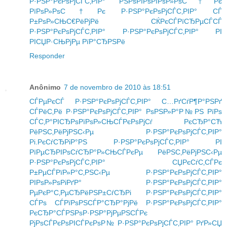
Р·РЅР°РєРѕРјСЃС‚РІР° РЅРѕРІРѕРїРѕР»РѕС†Рє
РїРѕР»РѕС†Рє
Р·РЅР°РєРѕРјСЃС‚РІР° СЃ
Р±РѕР»СЊС€РёРјРё
СЌРєСЃРїСЂРµСЃСЃ
Р·РЅР°РєРѕРјСЃС‚РІР°
Р·РЅР°РєРѕРјСЃС‚РІР° РІ
РІСЏР·СЊРјРµ РїР°СЂРЅРё
Responder
Anônimo
7 de novembro de 2010 às 18:51
СЃРµРєСЃ Р·РЅР°РєРѕРјСЃС‚РІР° С…РґСѓР¶Р°РЅРґ
СЃРёС‚Рё
Р·РЅР°РєРѕРјСЃС‚РІР° РѕРЅР»Р°Р№РЅ РїРѕ
СЃС‚Р°РІСЂРѕРїРѕР»СЊСЃРєРѕРјСѓ РєСЂР°СЋ
РёРЅС‚РёРјРЅС‹Рµ Р·РЅР°РєРѕРјСЃС‚РІР°
Рі.РєСѓСЂРіР°РЅ
Р·РЅР°РєРѕРјСЃС‚РІР° РІ
РїРµСЂРІРѕСѓСЂР°Р»СЊСЃРєРµ
РёРЅС‚РёРјРЅС‹Рµ
Р·РЅР°РєРѕРјСЃС‚РІР° СЏРєСѓС‚СЃРє
Р±РµСЃРїР»Р°С‚РЅС‹Рµ Р·РЅР°РєРѕРјСЃС‚РІР°
РІРѕР»РѕРіРґР°
Р·РЅР°РєРѕРјСЃС‚РІР°
РµРєР°С‚РµСЂРёРЅР±СѓСЂРі
Р·РЅР°РєРѕРјСЃС‚РІР°
СЃРѕ СЃРїРѕРЅСЃР°СЂР°РјРё
Р·РЅР°РєРѕРјСЃС‚РІР°
РєСЂР°СЃРЅРѕР·РЅР°РјРµРЅСЃРє
РјРѕСЃРєРѕРІСЃРєРѕР№
Р·РЅР°РєРѕРјСЃС‚РІР° РґР»СЏ