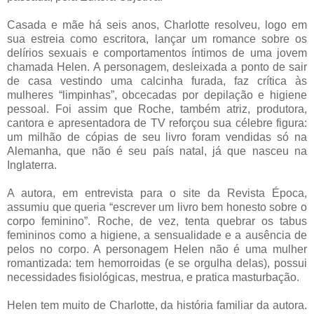
Casada e mãe há seis anos, Charlotte resolveu, logo em
sua estreia como escritora, lançar um romance sobre os
delírios sexuais e comportamentos íntimos de uma jovem
chamada Helen. A personagem, desleixada a ponto de sair
de casa vestindo uma calcinha furada, faz crítica às
mulheres “limpinhas”, obcecadas por depilação e higiene
pessoal. Foi assim que Roche, também atriz, produtora,
cantora e apresentadora de TV reforçou sua célebre figura:
um milhão de cópias de seu livro foram vendidas só na
Alemanha, que não é seu país natal, já que nasceu na
Inglaterra.
A autora, em entrevista para o site da Revista Época,
assumiu que queria “escrever um livro bem honesto sobre o
corpo feminino”. Roche, de vez, tenta quebrar os tabus
femininos como a higiene, a sensualidade e a ausência de
pelos no corpo. A personagem Helen não é uma mulher
romantizada: tem hemorroidas (e se orgulha delas), possui
necessidades fisiológicas, mestrua, e pratica masturbação.
Helen tem muito de Charlotte, da história familiar da autora.