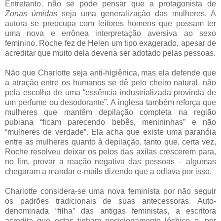
Entretanto, não se pode pensar que a protagonista de
Zonas úmidas
seja uma generalização das mulheres. A
autora se preocupa com leitores homens que possam ter
uma nova e errônea interpretação aversiva ao sexo
feminino. Roche fez de Helen um tipo exagerado, apesar de
acreditar que muito dela deveria ser adotado pelas pessoas.
Não que Charlotte seja anti-higiênica, mas ela defende que
a atração entre os humanos se dê pelo cheiro natural, não
pela escolha de uma “essência industrializada provinda de
um perfume ou desodorante”. A inglesa também reforça que
mulheres que mantêm depilação completa na região
pubiana “ficam parecendo bebês, menininhas” e não
“mulheres de verdade”. Ela acha que existe uma paranóia
entre as mulheres quanto à depilação, tanto que, certa vez,
Roche resolveu deixar os pelos das axilas crescerem para,
no fim, provar a reação negativa das pessoas – algumas
chegaram a mandar e-mails dizendo que a odiava por isso.
Charlotte considera-se uma nova feminista por não seguir
os padrões tradicionais de suas antecessoras. Auto-
denominada “filha” das antigas feministas, a escritora
acredita que estas tinham posicionamento lésbico e, por