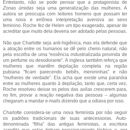
Entretanto, não se pode pensar que a protagonista de
Zonas úmidas
seja uma generalização das mulheres. A
autora se preocupa com leitores homens que possam ter
uma nova e errônea interpretação aversiva ao sexo
feminino. Roche fez de Helen um tipo exagerado, apesar de
acreditar que muito dela deveria ser adotado pelas pessoas.
Não que Charlotte seja anti-higiênica, mas ela defende que
a atração entre os humanos se dê pelo cheiro natural, não
pela escolha de uma “essência industrializada provinda de
um perfume ou desodorante”. A inglesa também reforça que
mulheres que mantêm depilação completa na região
pubiana “ficam parecendo bebês, menininhas” e não
“mulheres de verdade”. Ela acha que existe uma paranóia
entre as mulheres quanto à depilação, tanto que, certa vez,
Roche resolveu deixar os pelos das axilas crescerem para,
no fim, provar a reação negativa das pessoas – algumas
chegaram a mandar e-mails dizendo que a odiava por isso.
Charlotte considera-se uma nova feminista por não seguir
os padrões tradicionais de suas antecessoras. Auto-
denominada “filha” das antigas feministas, a escritora
acredita que estas tinham posicionamento lésbico e, por