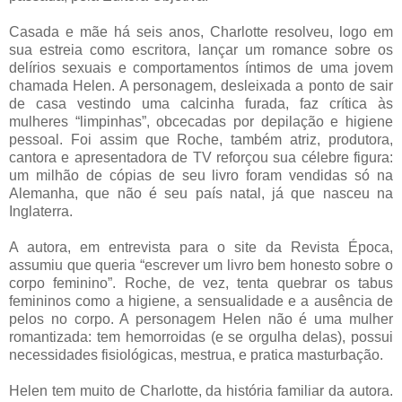
Casada e mãe há seis anos, Charlotte resolveu, logo em
sua estreia como escritora, lançar um romance sobre os
delírios sexuais e comportamentos íntimos de uma jovem
chamada Helen. A personagem, desleixada a ponto de sair
de casa vestindo uma calcinha furada, faz crítica às
mulheres “limpinhas”, obcecadas por depilação e higiene
pessoal. Foi assim que Roche, também atriz, produtora,
cantora e apresentadora de TV reforçou sua célebre figura:
um milhão de cópias de seu livro foram vendidas só na
Alemanha, que não é seu país natal, já que nasceu na
Inglaterra.
A autora, em entrevista para o site da Revista Época,
assumiu que queria “escrever um livro bem honesto sobre o
corpo feminino”. Roche, de vez, tenta quebrar os tabus
femininos como a higiene, a sensualidade e a ausência de
pelos no corpo. A personagem Helen não é uma mulher
romantizada: tem hemorroidas (e se orgulha delas), possui
necessidades fisiológicas, mestrua, e pratica masturbação.
Helen tem muito de Charlotte, da história familiar da autora.