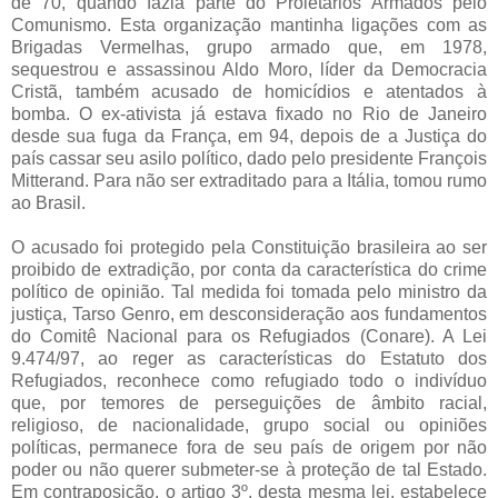
de 70, quando fazia parte do Proletários Armados pelo
Comunismo. Esta organização mantinha ligações com as
Brigadas Vermelhas, grupo armado que, em 1978,
sequestrou e assassinou Aldo Moro, líder da Democracia
Cristã, também acusado de homicídios e atentados à
bomba. O ex-ativista já estava fixado no Rio de Janeiro
desde sua fuga da França, em 94, depois de a Justiça do
país cassar seu asilo político, dado pelo presidente François
Mitterand. Para não ser extraditado para a Itália, tomou rumo
ao Brasil.
O acusado foi protegido pela Constituição brasileira ao ser
proibido de extradição, por conta da característica do crime
político de opinião. Tal medida foi tomada pelo ministro da
justiça, Tarso Genro, em desconsideração aos fundamentos
do Comitê Nacional para os Refugiados (Conare). A Lei
9.474/97, ao reger as características do Estatuto dos
Refugiados, reconhece como refugiado todo o indivíduo
que, por temores de perseguições de âmbito racial,
religioso, de nacionalidade, grupo social ou opiniões
políticas, permanece fora de seu país de origem por não
poder ou não querer submeter-se à proteção de tal Estado.
Em contraposição, o artigo 3º, desta mesma lei, estabelece